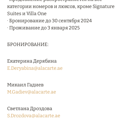
Подробнее
категории номеров и люксов, кроме Signature
Suites и Villa One
∙ Бронирование до 30 сентября 2024
04 апреля 2025
∙ Проживание до 3 января 2025
ATLANTIS THE PALM: НОВЫЙ ПАКЕТ
НАПИТКОВ ДЛЯ HB И FB
БРОНИРОВАНИЕ:
Подробнее
Екатерина Дерябина
E.Deryabina@alacarte.ae
13 февраля 2025
MANDARIN ORIENTAL JUMEIRA, DUBAI:
Микаил Гадиев
СКИДКИ ДО 30 % ОТ СУММЫ КОНТРАКТА НА
M.Gadiev@alacarte.ae
РАЗМЕЩЕНИЕ ВЕСНОЙ
Светлана Дроздова
Подробнее
S.Drozdova@alacarte.ae
11 декабря 2024