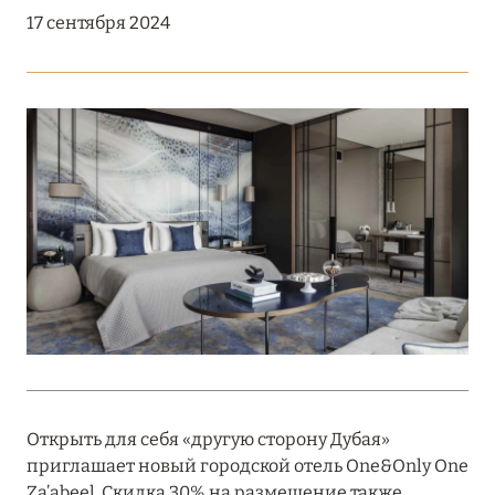
Подробнее
17 сентября 2024
18 мая 2026
THE ST. REGIS MALDIVES VOMMULI:
МАНИФЕСТ ЭСТЕТИКИ В САМОМ СЕРДЦЕ
ОКЕАНА
Подробнее
27 апреля 2026
ПОЛНАЯ ПЕРЕЗАГРУЗКА: JUMEIRAH BALI,
ПРЯМОЙ ПЕРЕЛЁТ
Подробнее
Открыть для себя «другую сторону Дубая»
приглашает новый городской отель One&Only One
20 марта 2026
Za’abeel. Скидка 30% на размещение также