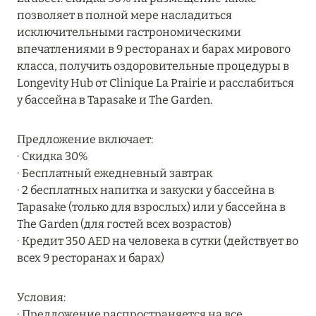
MARCH GRAND ESCAPE: ПРЕДЛОЖЕНИЕ ОТ Á
позволяет в полной мере насладиться
LA CARTE PREMIUM ПО ОТЕЛЮ WALDORF
исключительными гастрономическими
ASTORIA MALDIVES ITHAAFUSHI, МАЛЬДИВЫ
впечатлениями в 9 ресторанах и барах мирового
класса, получить оздоровительные процедуры в
Подробнее
Longevity Hub от Clinique La Prairie и расслабиться
у бассейна в Tapasake и The Garden.
12 ноября 2025
Предложение включает:
MANDARIN ORIENTAL JUMEIRA — SUITE
∙ Скидка 30%
NOVEMBER
∙ Бесплатный ежедневный завтрак
Подробнее
∙ 2 бесплатных напитка и закуски у бассейна в
Tapasake (только для взрослых) или у бассейна в
The Garden (для гостей всех возрастов)
13 мая 2025
∙ Кредит 350 AED на человека в сутки (действует во
всех 9 ресторанах и барах)
ЗАБРОНИРУЙТЕ FOUR SEASONS RESORT
DUBAI AT JUMEIRAH BEACH ПО ЛУЧШИМ
Условия:
ЦЕНАМ
∙ Предложение распространяется на все