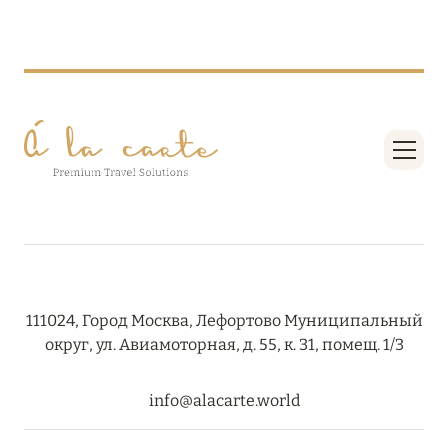
RIXOS PREMIUM SAADIYAT ISLAND ABU DHABI:
КОНЦЕПЦИЯ «ВСЁ ВКЛЮЧЕНО – ВСЁ
ЭКСКЛЮЗИВНО»
Подробнее
27 сентября 2024
HÔTEL BARRIÈRE LES NEIGES
Подробнее
111024, Город Москва, Лефортово Муниципальный
27 сентября 2024
округ, ул. Авиамоторная, д. 55, к. 31, помещ. 1/3
HÔTEL BARRIÈRE LES NEIGES
Подробнее
info@alacarte.world