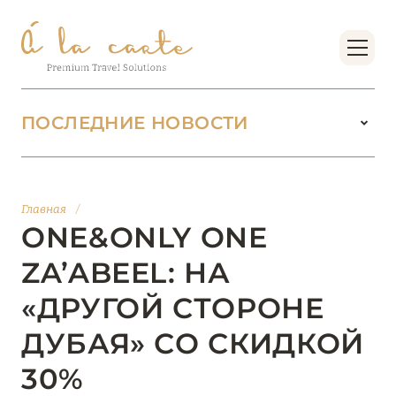
ПОСЛЕДНИЕ НОВОСТИ
18 июня 2026
БУТИК-КУРОРТЫ МАЛЬДИВСКИХ ОСТРОВОВ
Главная
/
ОТ VERSA COLLECTION
ONE&ONLY ONE
Подробнее
ZA’ABEEL: НА
«ДРУГОЙ СТОРОНЕ
01 июня 2026
ДУБАЯ» СО СКИДКОЙ
JUMEIRAH OLHAHALI ISLAND MALDIVES: ВАШ
ОАЗИС ТЕПЛА И ИЗЫСКАННОСТИ
30%