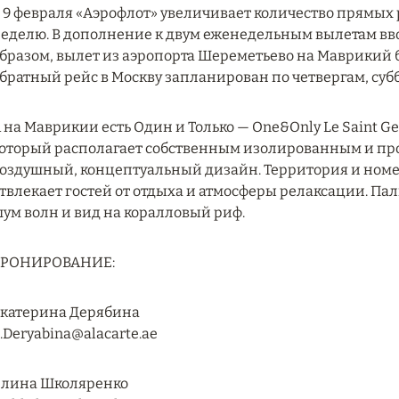
 9 февраля «Аэрофлот» увеличивает количество прямых 
еделю. В дополнение к двум еженедельным вылетам вво
бразом, вылет из аэропорта Шереметьево на Маврикий б
братный рейс в Москву запланирован по четвергам, суб
 на Маврикии есть Один и Только — One&Only Le Saint Ge
оторый располагает собственным изолированным и про
оздушный, концептуальный дизайн. Территория и номе
твлекает гостей от отдыха и атмосферы релаксации. Па
ум волн и вид на коралловый риф.
БРОНИРОВАНИЕ:
катерина Дерябина
.Deryabina@alacarte.ae
лина Школяренко