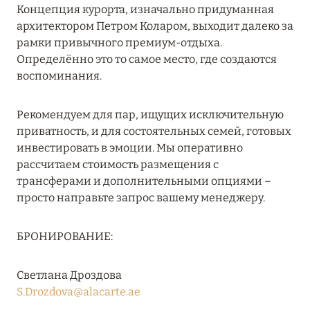
Концепция курорта, изначально придуманная
RIXOS PREMIUM SAADIYAT ISLAND ABU DHABI:
архитектором Петром Коларом, выходит далеко за
КОНЦЕПЦИЯ «ВСЁ ВКЛЮЧЕНО – ВСЁ
рамки привычного премиум-отдыха.
ЭКСКЛЮЗИВНО»
Определённо это то самое место, где создаются
Подробнее
воспоминания.
Рекомендуем для пар, ищущих исключительную
27 сентября 2024
приватность, и для состоятельных семей, готовых
инвестировать в эмоции. Мы оперативно
HÔTEL BARRIÈRE LES NEIGES
рассчитаем стоимость размещения с
Подробнее
трансферами и дополнительными опциями –
просто направьте запрос вашему менеджеру.
27 сентября 2024
БРОНИРОВАНИЕ:
HÔTEL BARRIÈRE LES NEIGES
Подробнее
Светлана Дроздова
S.Drozdova@alacarte.ae