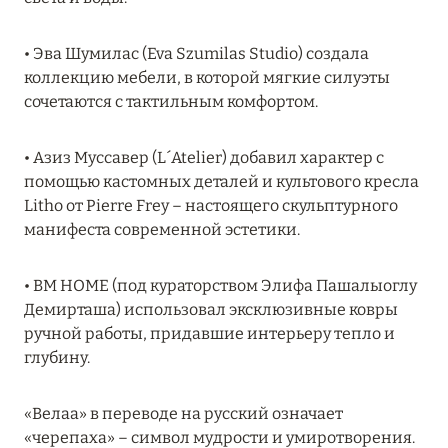
Подробнее
• Эва Шумилас (Eva Szumilas Studio) создала
коллекцию мебели, в которой мягкие силуэты
04 апреля 2025
сочетаются с тактильным комфортом.
ATLANTIS THE PALM: НОВЫЙ ПАКЕТ
НАПИТКОВ ДЛЯ HB И FB
• Азиз Муссавер (L´Atelier) добавил характер с
Подробнее
помощью кастомных деталей и культового кресла
Litho от Pierre Frey – настоящего скульптурного
манифеста современной эстетики.
13 февраля 2025
MANDARIN ORIENTAL JUMEIRA, DUBAI:
• BM HOME (под кураторством Элифа Пашалыоглу
СКИДКИ ДО 30 % ОТ СУММЫ КОНТРАКТА НА
Демирташа) использовал эксклюзивные ковры
РАЗМЕЩЕНИЕ ВЕСНОЙ
ручной работы, придавшие интерьеру тепло и
глубину.
Подробнее
«Велаа» в переводе на русский означает
«черепаха» – символ мудрости и умиротворения.
11 декабря 2024