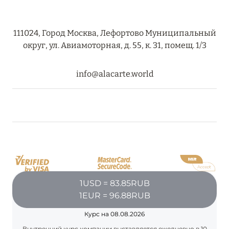
111024, Город Москва, Лефортово Муниципальный
08 августа 2024
округ, ул. Авиамоторная, д. 55, к. 31, помещ. 1/3
THE NAUTILUS MALDIVES: МАНТЫ, КИТОВЫЕ
АКУЛЫ И ПРЕДЛОЖЕНИЯ ОТ ОТЕЛЯ
info@alacarte.world
Подробнее
30 июля 2024
ONE&ONLY PORTONOVI: В АВГУСТЕ ПО
СПЕЦИАЛЬНЫМ ЦЕНАМ
Подробнее
1USD = 83.85RUB
1EUR = 96.88RUB
19 июля 2024
Курс на 08.08.2026
BIJAL: АКТУАЛЬНЫЕ СПЕЦИАЛЬНЫЕ
Внутренний курс компании выставляется ежедневно в 10