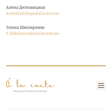
27 сентября 2024
Алёна Детловицкая
HÔTEL BARRIÈRE LES NEIGES
A.Detlovitskaya@alacarte.ae
Подробнее
Элина Школяренко
E.Shkolyarenko@alacarte.ae
27 сентября 2024
RIXOS PREMIUM SAADIYAT ISLAND ABU DHABI:
КОНЦЕПЦИЯ «ВСЁ ВКЛЮЧЕНО – ВСЁ
ЭКСКЛЮЗИВНО»
Подробнее
20 августа 2024
ВЫГОДНАЯ АРИФМЕТИКА ОТ ULTIMA GSTAAD
И ULTIMA COURCHEVEL
Подробнее