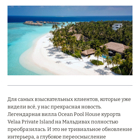
Подробнее
18 мая 2026
THE ST. REGIS MALDIVES VOMMULI:
МАНИФЕСТ ЭСТЕТИКИ В САМОМ СЕРДЦЕ
ОКЕАНА
Подробнее
27 апреля 2026
ПОЛНАЯ ПЕРЕЗАГРУЗКА: JUMEIRAH BALI,
Для самых взыскательных клиентов, которые уже
ПРЯМОЙ ПЕРЕЛЁТ
видели всё, у нас прекрасная новость.
Подробнее
Легендарная вилла Ocean Pool House курорта
Velaa Private Island на Мальдивах полностью
преобразилась. И это не тривиальное обновление
20 марта 2026
интерьера, а глубокое переосмысление