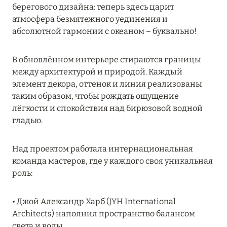
берегового дизайна: теперь здесь царит
MARCH GRAND ESCAPE: ПРЕДЛОЖЕНИЕ ОТ Á
атмосфера безмятежного уединения и
LA CARTE PREMIUM ПО ОТЕЛЮ WALDORF
абсолютной гармонии с океаном – буквально!
ASTORIA MALDIVES ITHAAFUSHI, МАЛЬДИВЫ
Подробнее
В обновлённом интерьере стираются границы
между архитектурой и природой. Каждый
элемент декора, оттенок и линия реализованы
12 ноября 2025
таким образом, чтобы рождать ощущение
MANDARIN ORIENTAL JUMEIRA — SUITE
лёгкости и спокойствия над бирюзовой водной
NOVEMBER
гладью.
Подробнее
Над проектом работала интернациональная
команда мастеров, где у каждого своя уникальная
13 мая 2025
роль:
ЗАБРОНИРУЙТЕ FOUR SEASONS RESORT
• Джой Александр Харб (JYH International
DUBAI AT JUMEIRAH BEACH ПО ЛУЧШИМ
Architects) наполнил пространство балансом
ЦЕНАМ
света и воды.