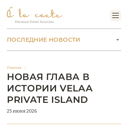
ПОСЛЕДНИЕ НОВОСТИ
18 июня 2026
БУТИК-КУРОРТЫ МАЛЬДИВСКИХ ОСТРОВОВ
Главная
/
ОТ VERSA COLLECTION
НОВАЯ ГЛАВА В
Подробнее
ИСТОРИИ VELAA
PRIVATE ISLAND
01 июня 2026
25 июня 2026
JUMEIRAH OLHAHALI ISLAND MALDIVES: ВАШ
ОАЗИС ТЕПЛА И ИЗЫСКАННОСТИ