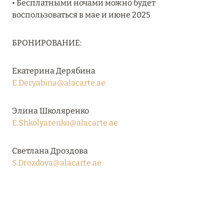
• Бесплатными ночами можно будет
Подробнее
воспользоваться в мае и июне 2025
04 апреля 2025
БРОНИРОВАНИЕ:
ATLANTIS THE PALM: НОВЫЙ ПАКЕТ
НАПИТКОВ ДЛЯ HB И FB
Екатерина Дерябина
E.Deryabina@alacarte.ae
Подробнее
Элина Школяренко
E.Shkolyarenko@alacarte.ae
13 февраля 2025
MANDARIN ORIENTAL JUMEIRA, DUBAI:
Светлана Дроздова
СКИДКИ ДО 30 % ОТ СУММЫ КОНТРАКТА НА
S.Drozdova@alacarte.ae
РАЗМЕЩЕНИЕ ВЕСНОЙ
Подробнее
11 декабря 2024