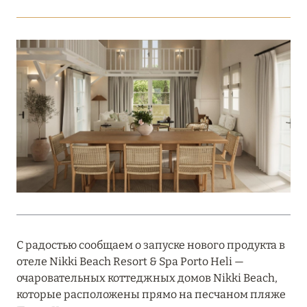
Подробнее
18 мая 2026
THE ST. REGIS MALDIVES VOMMULI:
МАНИФЕСТ ЭСТЕТИКИ В САМОМ СЕРДЦЕ
ОКЕАНА
Подробнее
27 апреля 2026
ПОЛНАЯ ПЕРЕЗАГРУЗКА: JUMEIRAH BALI,
ПРЯМОЙ ПЕРЕЛЁТ
С радостью сообщаем о запуске нового продукта в
Подробнее
отеле Nikki Beach Resort & Spa Porto Heli —
очаровательных коттеджных домов Nikki Beach,
которые расположены прямо на песчаном пляже
20 марта 2026