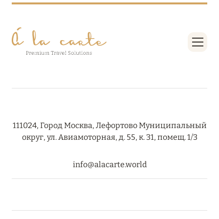
RIXOS PREMIUM SAADIYAT ISLAND ABU DHABI:
КОНЦЕПЦИЯ «ВСЁ ВКЛЮЧЕНО – ВСЁ
ЭКСКЛЮЗИВНО»
Подробнее
27 сентября 2024
HÔTEL BARRIÈRE LES NEIGES
Подробнее
111024, Город Москва, Лефортово Муниципальный
округ, ул. Авиамоторная, д. 55, к. 31, помещ. 1/3
27 сентября 2024
info@alacarte.world
HÔTEL BARRIÈRE LES NEIGES
Подробнее