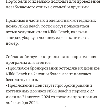
Порто Хели и идеально подходят для проведения
MARCH GRAND ESCAPE: ПРЕДЛОЖЕНИЕ ОТ Á
незабываемого отдыха с семьей и друзьями.
LA CARTE PREMIUM ПО ОТЕЛЮ WALDORF
ASTORIA MALDIVES ITHAAFUSHI, МАЛЬДИВЫ
Проживая в частных и элегантных коттеджных
Подробнее
домах Nikki Beach, гости могут пользоваться
всеми услугами отеля Nikki Beach, включая
завтрак, уборку и доставку еды и напитков в
12 ноября 2025
номер.
MANDARIN ORIENTAL JUMEIRA — SUITE
NOVEMBER
Сейчас действует специальная поощрительная
программа для агентов:
Подробнее
• При любом бронировании коттеджных домиков
Nikki Beach на 2 ночи и более, агент получает 1
бесплатную ночь
13 мая 2025
• Предложение действует при бронировании
ЗАБРОНИРУЙТЕ FOUR SEASONS RESORT
коттеджных домиков Nikki Beach в период с 27
DUBAI AT JUMEIRAH BEACH ПО ЛУЧШИМ
июля по 31 августа 2024 со сроками проживания
ЦЕНАМ
до 1 октября 2024.