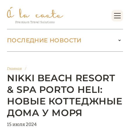
ПОСЛЕДНИЕ НОВОСТИ
18 июня 2026
БУТИК-КУРОРТЫ МАЛЬДИВСКИХ ОСТРОВОВ
Главная
/
ОТ VERSA COLLECTION
NIKKI BEACH RESORT
Подробнее
& SPA PORTO HELI:
НОВЫЕ КОТТЕДЖНЫЕ
01 июня 2026
ДОМА У МОРЯ
JUMEIRAH OLHAHALI ISLAND MALDIVES: ВАШ
ОАЗИС ТЕПЛА И ИЗЫСКАННОСТИ
15 июля 2024