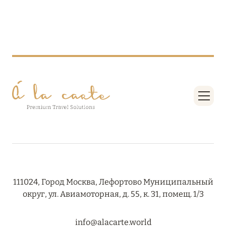
RIXOS PREMIUM SAADIYAT ISLAND ABU DHABI:
КОНЦЕПЦИЯ «ВСЁ ВКЛЮЧЕНО – ВСЁ
ЭКСКЛЮЗИВНО»
Подробнее
27 сентября 2024
HÔTEL BARRIÈRE LES NEIGES
Подробнее
27 сентября 2024
HÔTEL BARRIÈRE LES NEIGES
111024, Город Москва, Лефортово Муниципальный
округ, ул. Авиамоторная, д. 55, к. 31, помещ. 1/3
Подробнее
info@alacarte.world