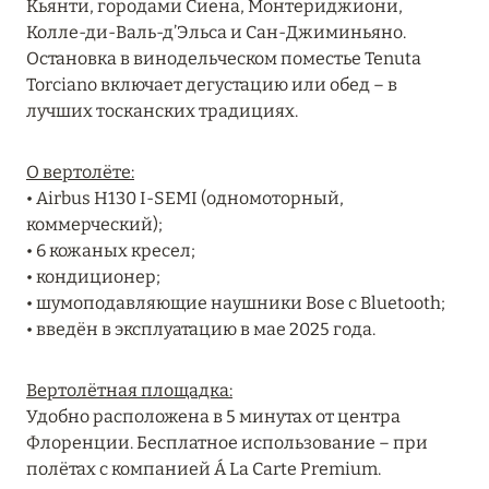
Кьянти, городами Сиена, Монтериджиони,
MARCH GRAND ESCAPE: ПРЕДЛОЖЕНИЕ ОТ Á
Колле-ди-Валь-д’Эльса и Сан-Джиминьяно.
LA CARTE PREMIUM ПО ОТЕЛЮ WALDORF
Остановка в винодельческом поместье Tenuta
ASTORIA MALDIVES ITHAAFUSHI, МАЛЬДИВЫ
Torciano включает дегустацию или обед – в
лучших тосканских традициях.
Подробнее
О вертолёте:
12 ноября 2025
• Airbus H130 I-SEMI (одномоторный,
коммерческий);
MANDARIN ORIENTAL JUMEIRA — SUITE
• 6 кожаных кресел;
NOVEMBER
• кондиционер;
Подробнее
• шумоподавляющие наушники Bose с Bluetooth;
• введён в эксплуатацию в мае 2025 года.
13 мая 2025
Вертолётная площадка:
ЗАБРОНИРУЙТЕ FOUR SEASONS RESORT
Удобно расположена в 5 минутах от центра
DUBAI AT JUMEIRAH BEACH ПО ЛУЧШИМ
Флоренции. Бесплатное использование – при
ЦЕНАМ
полётах с компанией Á La Carte Premium.