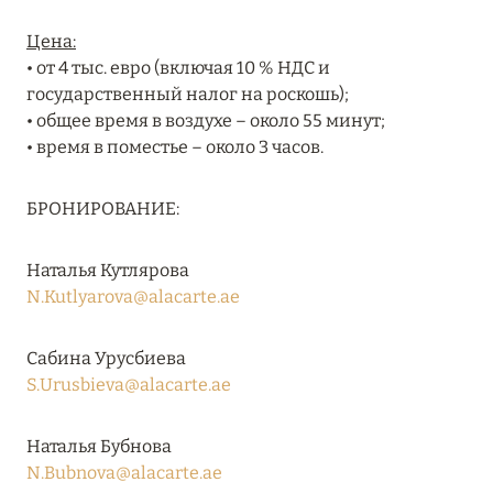
Подробнее
Цена:
• от 4 тыс. евро (включая 10 % НДС и
04 апреля 2025
государственный налог на роскошь);
• общее время в воздухе – около 55 минут;
ATLANTIS THE PALM: НОВЫЙ ПАКЕТ
• время в поместье – около 3 часов.
НАПИТКОВ ДЛЯ HB И FB
Подробнее
БРОНИРОВАНИЕ:
Наталья Кутлярова
13 февраля 2025
N.Kutlyarova@alacarte.ae
MANDARIN ORIENTAL JUMEIRA, DUBAI:
СКИДКИ ДО 30 % ОТ СУММЫ КОНТРАКТА НА
Сабина Урусбиева
РАЗМЕЩЕНИЕ ВЕСНОЙ
S.Urusbieva@alacarte.ae
Подробнее
Наталья Бубнова
N.Bubnova@alacarte.ae
11 декабря 2024