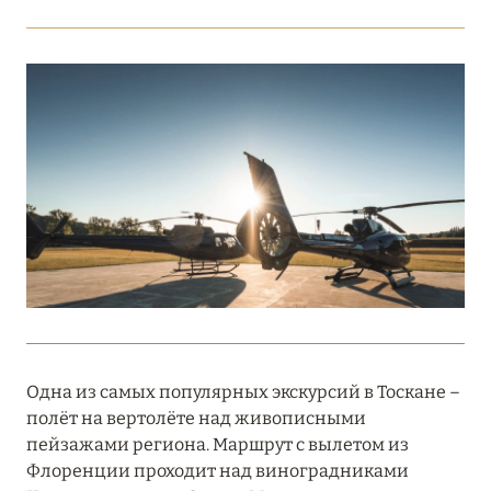
Подробнее
18 мая 2026
THE ST. REGIS MALDIVES VOMMULI:
МАНИФЕСТ ЭСТЕТИКИ В САМОМ СЕРДЦЕ
ОКЕАНА
Подробнее
27 апреля 2026
ПОЛНАЯ ПЕРЕЗАГРУЗКА: JUMEIRAH BALI,
ПРЯМОЙ ПЕРЕЛЁТ
Одна из самых популярных экскурсий в Тоскане –
Подробнее
полёт на вертолёте над живописными
пейзажами региона. Маршрут с вылетом из
Флоренции проходит над виноградниками
20 марта 2026