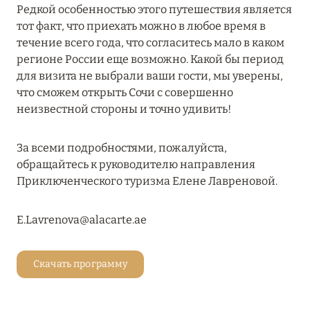
Редкой особенностью этого путешествия является
RIXOS PREMIUM SAADIYAT ISLAND ABU DHABI:
тот факт, что приехать можно в любое время в
КОНЦЕПЦИЯ «ВСЁ ВКЛЮЧЕНО – ВСЁ
течение всего года, что согласитесь мало в каком
ЭКСКЛЮЗИВНО»
регионе России еще возможно. Какой бы период
Подробнее
для визита не выбрали ваши гости, мы уверены,
что сможем открыть Сочи с совершенно
неизвестной стороны и точно удивить!
27 сентября 2024
За всеми подробностями, пожалуйста,
HÔTEL BARRIÈRE LES NEIGES
обращайтесь к руководителю направления
Подробнее
Приключенческого туризма Елене Лавреновой.
E.Lavrenova@alacarte.ae
27 сентября 2024
HÔTEL BARRIÈRE LES NEIGES
Скачать программу
Подробнее