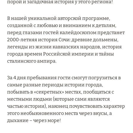
порой и загадочная история у этого региона!
Подробнее
В нашей уникальной авторской программе,
04 апреля 2025
созданной с любовью и вниманием к деталям,
перед глазами гостей калейдоскопом предстанет
ATLANTIS THE PALM: НОВЫЙ ПАКЕТ
2000-летняя история Сочи: древние дольмены,
НАПИТКОВ ДЛЯ HB И FB
легенды из жизни кавказских народов, история
Подробнее
города времен Российской империи и тайны
сталинского ампира.
13 февраля 2025
За 4 дня пребывания гости смогут погрузиться в
MANDARIN ORIENTAL JUMEIRA, DUBAI:
самые разные периоды истории города,
СКИДКИ ДО 30 % ОТ СУММЫ КОНТРАКТА НА
побывать в «секретных» местах, пообщаться с
РАЗМЕЩЕНИЕ ВЕСНОЙ
местными людьми (которые сами являются
частью истории), наконец почувствовать характер
Подробнее
этого необыкновенного места через вкусы, а
дыхание – через море!
11 декабря 2024