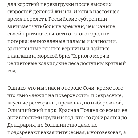
для короткой перезагрузки после высоких
MARCH GRAND ESCAPE: ПРЕДЛОЖЕНИЕ ОТ Á
скоростей деловой жизни. И хотя в настоящее
LA CARTE PREMIUM ПО ОТЕЛЮ WALDORF
время перелет в Российские субтропики
ASTORIA MALDIVES ITHAAFUSHI, МАЛЬДИВЫ
занимает чуть больше времени, чем раньше,
Подробнее
своей притягательности от этого город не
потерял: вечнозеленые пальмы и магнолии,
заснеженные горные вершины и чайные
12 ноября 2025
плантации, морской бриз Черного моря и
реликтовые колхидские леса доступны круглый
MANDARIN ORIENTAL JUMEIRA — SUITE
год.
NOVEMBER
Подробнее
Однако, что мы знаем о городе Сочи, кроме того,
что явно «лежит на поверхности»: прекрасные,
вкусные рестораны, променад по набережной,
13 мая 2025
Олимпийский парк, Красная Поляна со всеми ее
ЗАБРОНИРУЙТЕ FOUR SEASONS RESORT
активностями круглый год, кто-то добирается до
DUBAI AT JUMEIRAH BEACH ПО ЛУЧШИМ
Дендрария, но большинство даже не
ЦЕНАМ
подозревают какая интересная, многовековая, а