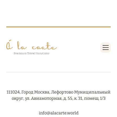
27 сентября 2024
HÔTEL BARRIÈRE LES NEIGES
Подробнее
27 сентября 2024
RIXOS PREMIUM SAADIYAT ISLAND ABU DHABI:
КОНЦЕПЦИЯ «ВСЁ ВКЛЮЧЕНО – ВСЁ
ЭКСКЛЮЗИВНО»
Подробнее
20 августа 2024
111024, Город Москва, Лефортово Муниципальный
округ, ул. Авиамоторная, д. 55, к. 31, помещ. 1/3
ВЫГОДНАЯ АРИФМЕТИКА ОТ ULTIMA GSTAAD
И ULTIMA COURCHEVEL
info@alacarte.world
Подробнее