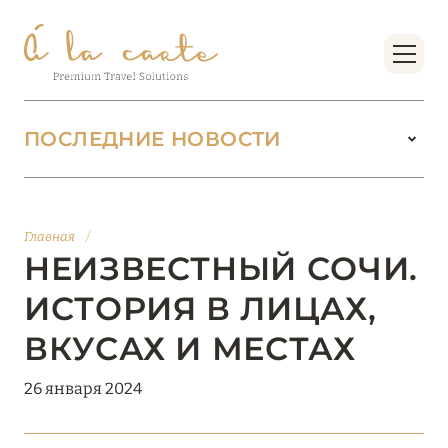
ПОСЛЕДНИЕ НОВОСТИ
18 июня 2026
БУТИК-КУРОРТЫ МАЛЬДИВСКИХ ОСТРОВОВ
Главная
/
ОТ VERSA COLLECTION
НЕИЗВЕСТНЫЙ СОЧИ.
Подробнее
ИСТОРИЯ В ЛИЦАХ,
ВКУСАХ И МЕСТАХ
01 июня 2026
26 января 2024
JUMEIRAH OLHAHALI ISLAND MALDIVES: ВАШ
ОАЗИС ТЕПЛА И ИЗЫСКАННОСТИ