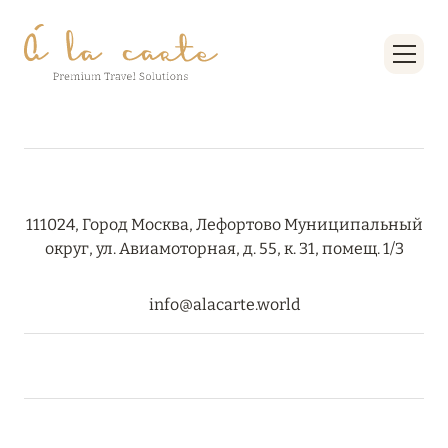
RIXOS PREMIUM SAADIYAT ISLAND ABU DHABI:
КОНЦЕПЦИЯ «ВСЁ ВКЛЮЧЕНО – ВСЁ
ЭКСКЛЮЗИВНО»
Подробнее
27 сентября 2024
HÔTEL BARRIÈRE LES NEIGES
111024, Город Москва, Лефортово Муниципальный
округ, ул. Авиамоторная, д. 55, к. 31, помещ. 1/3
Подробнее
info@alacarte.world
27 сентября 2024
HÔTEL BARRIÈRE LES NEIGES
Подробнее