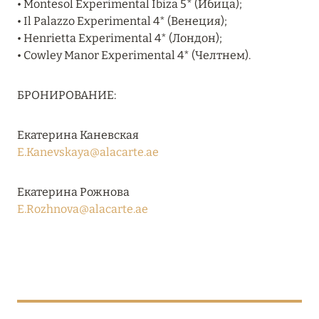
• Montesol Experimental Ibiza 5* (Ибица);
Подробнее
• Il Palazzo Experimental 4* (Венеция);
• Henrietta Experimental 4* (Лондон);
• Cowley Manor Experimental 4* (Челтнем).
04 апреля 2025
ATLANTIS THE PALM: НОВЫЙ ПАКЕТ
БРОНИРОВАНИЕ:
НАПИТКОВ ДЛЯ HB И FB
Подробнее
Екатерина Каневская
E.Kanevskaya@alacarte.ae
13 февраля 2025
Екатерина Рожнова
MANDARIN ORIENTAL JUMEIRA, DUBAI:
E.Rozhnova@alacarte.ae
СКИДКИ ДО 30 % ОТ СУММЫ КОНТРАКТА НА
РАЗМЕЩЕНИЕ ВЕСНОЙ
Подробнее
11 декабря 2024