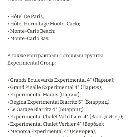
MARCH GRAND ESCAPE: ПРЕДЛОЖЕНИЕ ОТ Á
LA CARTE PREMIUM ПО ОТЕЛЮ WALDORF
• Hôtel De Paris;
ASTORIA MALDIVES ITHAAFUSHI, МАЛЬДИВЫ
• Hôtel Hermitage Monte-Carlo;
• Monte-Carlo Beach;
Подробнее
• Monte-Carlo Bay.
12 ноября 2025
А также контрактами с отелями группы
Experimental Group:
MANDARIN ORIENTAL JUMEIRA — SUITE
NOVEMBER
• Grands Boulevards Experimental 4* (Париж);
Подробнее
• Grand Pigalle Experimental 4* (Париж);
• Experimental Marais (Париж);
• Regina Experimental Biarritz 5* (Биарриц);
13 мая 2025
• Le Garage Biarritz 4* (Биарриц);
ЗАБРОНИРУЙТЕ FOUR SEASONS RESORT
• Experimental Chalet Val d’Isère 4* (Валь-д’Изер);
DUBAI AT JUMEIRAH BEACH ПО ЛУЧШИМ
• Experimental Chalet Verbier 4* (Вербье);
ЦЕНАМ
• Menorca Experimental 4* (Менорка);