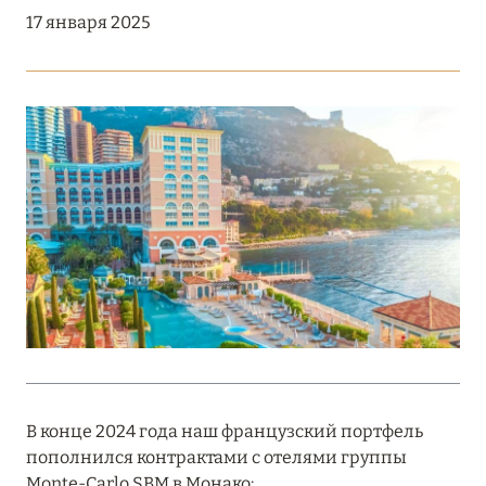
Подробнее
17 января 2025
18 мая 2026
THE ST. REGIS MALDIVES VOMMULI:
МАНИФЕСТ ЭСТЕТИКИ В САМОМ СЕРДЦЕ
ОКЕАНА
Подробнее
27 апреля 2026
ПОЛНАЯ ПЕРЕЗАГРУЗКА: JUMEIRAH BALI,
ПРЯМОЙ ПЕРЕЛЁТ
Подробнее
В конце 2024 года наш французский портфель
пополнился контрактами с отелями группы
20 марта 2026
Monte-Carlo SBM в Монако: