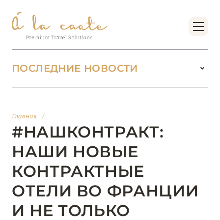
ПОСЛЕДНИЕ НОВОСТИ
18 июня 2026
БУТИК-КУРОРТЫ МАЛЬДИВСКИХ ОСТРОВОВ
Главная
/
ОТ VERSA COLLECTION
#НАШКОНТРАКТ:
Подробнее
НАШИ НОВЫЕ
КОНТРАКТНЫЕ
01 июня 2026
ОТЕЛИ ВО ФРАНЦИИ
JUMEIRAH OLHAHALI ISLAND MALDIVES: ВАШ
ОАЗИС ТЕПЛА И ИЗЫСКАННОСТИ
И НЕ ТОЛЬКО