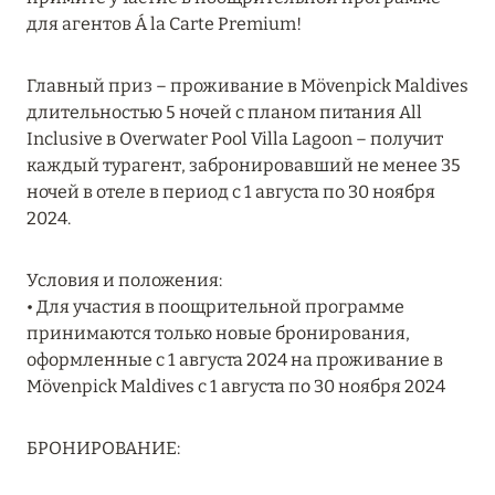
MARCH GRAND ESCAPE: ПРЕДЛОЖЕНИЕ ОТ Á
для агентов Á la Carte Premium!
LA CARTE PREMIUM ПО ОТЕЛЮ WALDORF
ASTORIA MALDIVES ITHAAFUSHI, МАЛЬДИВЫ
Главный приз – проживание в Mövenpick Maldives
длительностью 5 ночей с планом питания All
Подробнее
Inclusive в Overwater Pool Villa Lagoon – получит
каждый турагент, забронировавший не менее 35
ночей в отеле в период с 1 августа по 30 ноября
12 ноября 2025
2024.
MANDARIN ORIENTAL JUMEIRA — SUITE
NOVEMBER
Условия и положения:
Подробнее
• Для участия в поощрительной программе
принимаются только новые бронирования,
оформленные с 1 августа 2024 на проживание в
13 мая 2025
Mövenpick Maldives с 1 августа по 30 ноября 2024
ЗАБРОНИРУЙТЕ FOUR SEASONS RESORT
DUBAI AT JUMEIRAH BEACH ПО ЛУЧШИМ
БРОНИРОВАНИЕ:
ЦЕНАМ