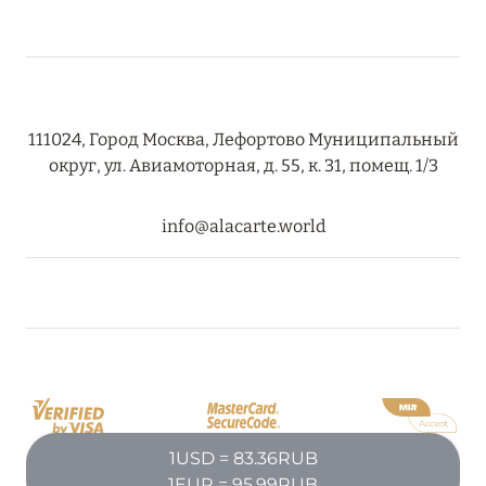
RIXOS PREMIUM SAADIYAT ISLAND ABU DHABI:
КОНЦЕПЦИЯ «ВСЁ ВКЛЮЧЕНО – ВСЁ
ЭКСКЛЮЗИВНО»
Подробнее
111024, Город Москва, Лефортово Муниципальный
округ, ул. Авиамоторная, д. 55, к. 31, помещ. 1/3
27 сентября 2024
info@alacarte.world
HÔTEL BARRIÈRE LES NEIGES
Подробнее
27 сентября 2024
HÔTEL BARRIÈRE LES NEIGES
Подробнее
1USD = 83.36RUB
1EUR = 95.99RUB