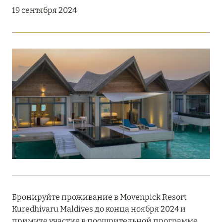
Подробнее
19 сентября 2024
18 мая 2026
THE ST. REGIS MALDIVES VOMMULI:
МАНИФЕСТ ЭСТЕТИКИ В САМОМ СЕРДЦЕ
ОКЕАНА
Подробнее
27 апреля 2026
ПОЛНАЯ ПЕРЕЗАГРУЗКА: JUMEIRAH BALI,
ПРЯМОЙ ПЕРЕЛЁТ
Подробнее
Бронируйте проживание в Movenpick Resort
Kuredhivaru Maldives до конца ноября 2024 и
20 марта 2026
примите участие в поощрительной программе