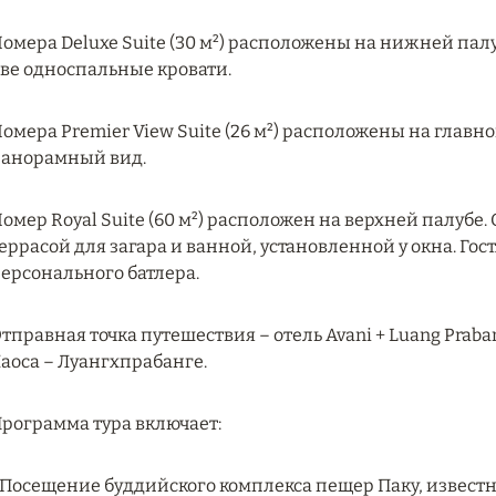
омера Deluxe Suite (30 м²) расположены на нижней палу
ве односпальные кровати.
омера Premier View Suite (26 м²) расположены на главной
анорамный вид.
омер Royal Suite (60 м²) расположен на верхней палубе
еррасой для загара и ванной, установленной у окна. Го
ерсонального батлера.
тправная точка путешествия – отель Avani + Luang Prab
аоса – Луангхпрабанге.
рограмма тура включает:
 Посещение буддийского комплекса пещер Паку, известн