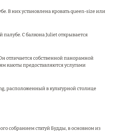
бе. В них установлена кровать queen-size или
 палубе. С балкона Juliet открывается
. Он отличается собственной панорамной
стям каюты предоставляются услугами
ang, расположенный в культурной столице
ого собранием статуй Будды, в основном из