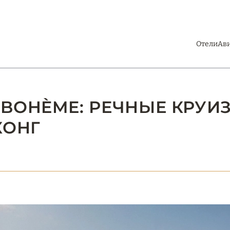
Отели
Ав
 BOHÈME: РЕЧНЫЕ КРУИ
КОНГ