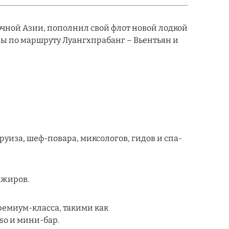
очной Азии, пополнил свой флот новой лодкой
ы по маршруту Луангхпрабанг – Вьентьян и
руиза, шеф-повара, миксологов, гидов и спа-
ажиров.
емиум-класса, такими как
so и мини-бар.