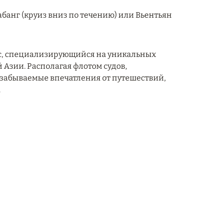
абанг (круиз вниз по течению) или Вьентьян
кс, специализирующийся на уникальных
Азии. Располагая флотом судов,
езабываемые впечатления от путешествий,
.