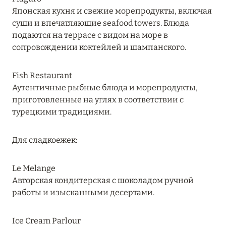
27 сентября 2024
Японская кухня и свежие морепродукты, включая
суши и впечатляющие seafood towers. Блюда
HÔTEL BARRIÈRE LES NEIGES
подаются на террасе с видом на море в
Подробнее
сопровождении коктейлей и шампанского.
Fish Restaurant
27 сентября 2024
Аутентичные рыбные блюда и морепродукты,
RIXOS PREMIUM SAADIYAT ISLAND ABU DHABI:
приготовленные на углях в соответствии с
КОНЦЕПЦИЯ «ВСЁ ВКЛЮЧЕНО – ВСЁ
турецкими традициями.
ЭКСКЛЮЗИВНО»
Подробнее
Для сладкоежек:
Le Melange
20 августа 2024
Авторская кондитерская с шоколадом ручной
работы и изысканными десертами.
ВЫГОДНАЯ АРИФМЕТИКА ОТ ULTIMA GSTAAD
И ULTIMA COURCHEVEL
Ice Cream Parlour
Подробнее