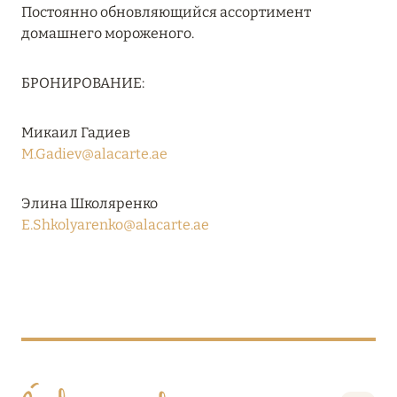
Постоянно обновляющийся ассортимент
домашнего мороженого.
08 августа 2024
БРОНИРОВАНИЕ:
THE NAUTILUS MALDIVES: МАНТЫ, КИТОВЫЕ
АКУЛЫ И ПРЕДЛОЖЕНИЯ ОТ ОТЕЛЯ
Микаил Гадиев
Подробнее
M.Gadiev@alacarte.ae
Элина Школяренко
30 июля 2024
E.Shkolyarenko@alacarte.ae
ONE&ONLY PORTONOVI: В АВГУСТЕ ПО
СПЕЦИАЛЬНЫМ ЦЕНАМ
Подробнее
19 июля 2024
BIJAL: АКТУАЛЬНЫЕ СПЕЦИАЛЬНЫЕ