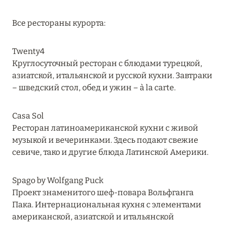
Подробнее
Все рестораны курорта:
04 апреля 2025
Twenty4
ATLANTIS THE PALM: НОВЫЙ ПАКЕТ
Круглосуточный ресторан с блюдами турецкой,
НАПИТКОВ ДЛЯ HB И FB
азиатской, итальянской и русской кухни. Завтраки
– шведский стол, обед и ужин – à la carte.
Подробнее
Casa Sol
13 февраля 2025
Ресторан латиноамериканской кухни с живой
музыкой и вечеринками. Здесь подают свежие
MANDARIN ORIENTAL JUMEIRA, DUBAI:
севиче, тако и другие блюда Латинской Америки.
СКИДКИ ДО 30 % ОТ СУММЫ КОНТРАКТА НА
РАЗМЕЩЕНИЕ ВЕСНОЙ
Spago by Wolfgang Puck
Подробнее
Проект знаменитого шеф-повара Вольфганга
Пака. Интернациональная кухня с элементами
американской, азиатской и итальянской
11 декабря 2024