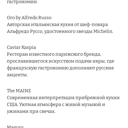
гастрономии.
RIXOS PREMIUM SAADIYAT ISLAND ABU DHABI:
КОНЦЕПЦИЯ «ВСЁ ВКЛЮЧЕНО – ВСЁ
Oro by Alfredo Russo
ЭКСКЛЮЗИВНО»
Авторская итальянская кухня от шеф-повара
Подробнее
Альфредо Руссо, удостоенного звезды Michelin.
Caviar Kaspia
27 сентября 2024
Ресторан известного парижского бренда,
прославившегося искусством подачи икры, где
HÔTEL BARRIÈRE LES NEIGES
французскую гастрономию дополняют русские
Подробнее
акценты.
The MAINE
27 сентября 2024
Современная интерпретация прибрежной кухни
HÔTEL BARRIÈRE LES NEIGES
США. Уютная атмосфера с живой музыкой и
ужинами при свечах.
Подробнее
Maguro