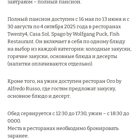
завтраком – полный пансион.
MARCH GRAND ESCAPE: ПРЕДЛОЖЕНИЕ ОТ Á
LA CARTE PREMIUM ПО ОТЕЛЮ WALDORF
Полный пансион доступен с 16 мая по 13 июня и с
ASTORIA MALDIVES ITHAAFUSHI, МАЛЬДИВЫ
30 августа по 4 октября 2025 года в ресторанах
Подробнее
Twenty4, Casa Sol, Spago by Wolfgang Puck, Fish
Restaurant. Он включает в себя по одному блюду
на выбор из каждой категории: холодные закуски,
12 ноября 2025
горячие закуски, основные блюда и десерты
(напитки оплачиваются отдельно).
MANDARIN ORIENTAL JUMEIRA — SUITE
NOVEMBER
Кроме того, на ужин доступен ресторан Oro by
Подробнее
Alfredo Russo, где гостям предложат закуску,
основное блюдо и десерт.
13 мая 2025
Обед сервируется с 12:30 до 17:30, ужин – с 18:30 до
ЗАБРОНИРУЙТЕ FOUR SEASONS RESORT
00:00.
DUBAI AT JUMEIRAH BEACH ПО ЛУЧШИМ
Места в ресторанах необходимо бронировать
ЦЕНАМ
заранее.