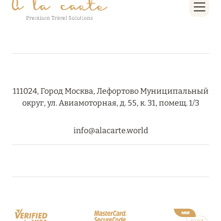
ПРЕДЛОЖЕНИЯ
Подробнее
05 июля 2024
THE ST. REGIS MALDIVES VOMMULI RESORT:
НОВОГОДНИЕ ДАТЫ СО СКИДКОЙ 25%
111024, Город Москва, Лефортово Муниципальный
округ, ул. Авиамоторная, д. 55, к. 31, помещ. 1/3
Подробнее
info@alacarte.world
26 июня 2024
SIX SENSES HOTELS RESORTS SPAS: ОАЗИС
КОМФОРТА, ЗДОРОВЬЯ И ГАРМОНИЧНОГО
ОТДЫХА
Подробнее