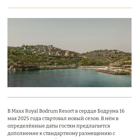
Подробнее
18 мая 2026
THE ST. REGIS MALDIVES VOMMULI:
МАНИФЕСТ ЭСТЕТИКИ В САМОМ СЕРДЦЕ
ОКЕАНА
Подробнее
27 апреля 2026
ПОЛНАЯ ПЕРЕЗАГРУЗКА: JUMEIRAH BALI,
ПРЯМОЙ ПЕРЕЛЁТ
В Maxx Royal Bodrum Resort в сердце Бодрума 16
Подробнее
мая 2025 года стартовал новый сезон. В нём в
определённые даты гостям предлагается
дополнение к стандартному размещению с
20 марта 2026