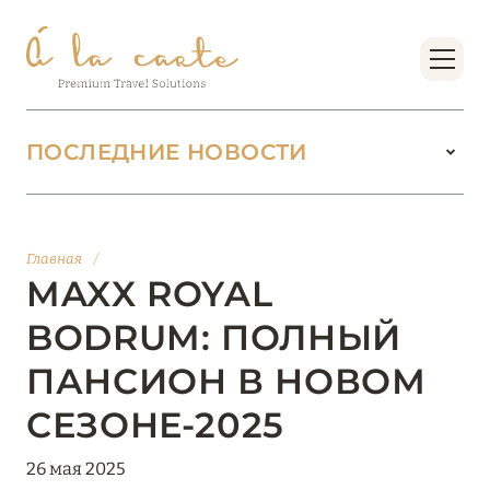
ПОСЛЕДНИЕ НОВОСТИ
18 июня 2026
БУТИК-КУРОРТЫ МАЛЬДИВСКИХ ОСТРОВОВ
Главная
/
ОТ VERSA COLLECTION
MAXX ROYAL
Подробнее
BODRUM: ПОЛНЫЙ
ПАНСИОН В НОВОМ
01 июня 2026
СЕЗОНЕ-2025
JUMEIRAH OLHAHALI ISLAND MALDIVES: ВАШ
ОАЗИС ТЕПЛА И ИЗЫСКАННОСТИ
26 мая 2025