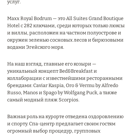
услуг.
MARCH GRAND ESCAPE: ПРЕДЛОЖЕНИЕ ОТ Á
LA CARTE PREMIUM ПО ОТЕЛЮ WALDORF
Maxx Royal Bodrum — это All Suites Grand Boutique
ASTORIA MALDIVES ITHAAFUSHI, МАЛЬДИВЫ
Hotel с 282 ключами, среди которых только люксы
Подробнее
и виллы, расположен на частном полуострове и
окружен зеленью сосновых лесов и бирюзовыми
водами Эгейского моря.
12 ноября 2025
MANDARIN ORIENTAL JUMEIRA — SUITE
На наш взгляд, главные его козыри —
NOVEMBER
уникальный концепт Bed&Breakfast и
коллаборации с известнейшими ресторанными
Подробнее
брендами: Caviar Kaspia, Oro & Vermu by Alfredo
Russo, Manos и Spago by Wolfgang Puck, а также
самый модный пляж Scorpios.
13 мая 2025
ЗАБРОНИРУЙТЕ FOUR SEASONS RESORT
Важная роль на курорте отведена оздоровлению
DUBAI AT JUMEIRAH BEACH ПО ЛУЧШИМ
и спорту. Спа-центр предлагает своим гостям
ЦЕНАМ
огромный выбор процедур, групповых