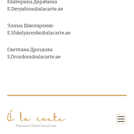
Екатерина Дерябина
RIXOS PREMIUM SAADIYAT ISLAND ABU DHABI:
E.Deryabina@alacarte.ae
КОНЦЕПЦИЯ «ВСЁ ВКЛЮЧЕНО – ВСЁ
ЭКСКЛЮЗИВНО»
Элина Школяренко
Подробнее
E.Shkolyarenko@alacarte.ae
Светлана Дроздова
27 сентября 2024
S.Drozdova@alacarte.ae
HÔTEL BARRIÈRE LES NEIGES
Подробнее
27 сентября 2024
HÔTEL BARRIÈRE LES NEIGES
Подробнее