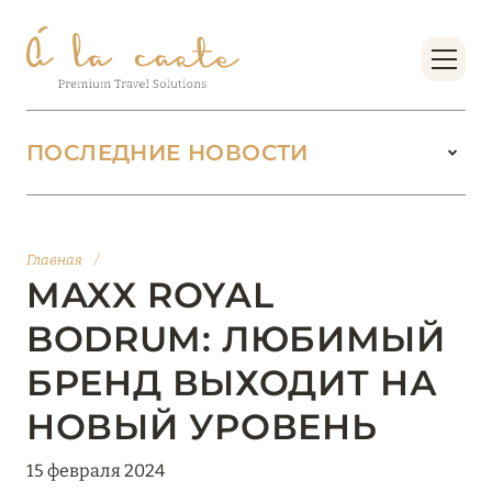
ПОСЛЕДНИЕ НОВОСТИ
18 июня 2026
БУТИК-КУРОРТЫ МАЛЬДИВСКИХ ОСТРОВОВ
Главная
/
ОТ VERSA COLLECTION
MAXX ROYAL
Подробнее
BODRUM: ЛЮБИМЫЙ
БРЕНД ВЫХОДИТ НА
01 июня 2026
НОВЫЙ УРОВЕНЬ
JUMEIRAH OLHAHALI ISLAND MALDIVES: ВАШ
ОАЗИС ТЕПЛА И ИЗЫСКАННОСТИ
15 февраля 2024