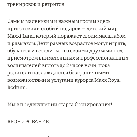
Подробнее
тренировок и ретритов.
Самым маленьким и важным гостям здесь
04 апреля 2025
приготовили особый подарок — детский мир
ATLANTIS THE PALM: НОВЫЙ ПАКЕТ
Maxxi Land, который поражает своим масштабом
НАПИТКОВ ДЛЯ HB И FB
и размахом. Дети разных возрастов могут играть,
обучаться и веселиться со своими друзьями под
Подробнее
присмотром внимательных и профессиональных
воспитателей вплоть до 2 часов ночи, пока
родители наслаждаются безграничными
13 февраля 2025
возможностями и услугами курорта Maxx Royal
MANDARIN ORIENTAL JUMEIRA, DUBAI:
Bodrum.
СКИДКИ ДО 30 % ОТ СУММЫ КОНТРАКТА НА
РАЗМЕЩЕНИЕ ВЕСНОЙ
Мы в предвкушении старта бронирования!
Подробнее
БРОНИРОВАНИЕ:
11 декабря 2024