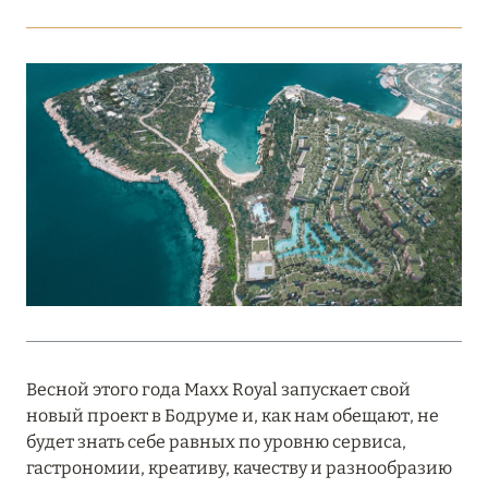
Подробнее
18 мая 2026
THE ST. REGIS MALDIVES VOMMULI:
МАНИФЕСТ ЭСТЕТИКИ В САМОМ СЕРДЦЕ
ОКЕАНА
Подробнее
27 апреля 2026
ПОЛНАЯ ПЕРЕЗАГРУЗКА: JUMEIRAH BALI,
ПРЯМОЙ ПЕРЕЛЁТ
Весной этого года Maxx Royal запускает свой
Подробнее
новый проект в Бодруме и, как нам обещают, не
будет знать себе равных по уровню сервиса,
гастрономии, креативу, качеству и разнообразию
20 марта 2026