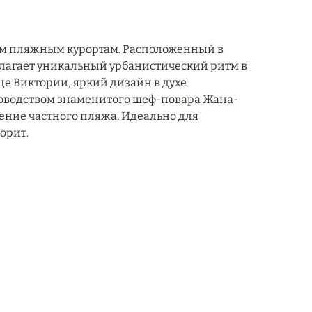
им пляжным курортам. Расположенный в
длагает уникальный урбанистический ритм в
ице Виктории, яркий дизайн в духе
уководством знаменитого шеф-повара Жана-
нение частного пляжа. Идеально для
орит.