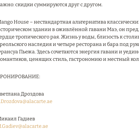
ажно: скидки суммируются друг с другом.
ango House – нестандартная альтернатива классическ
сторическом здании в оживлённой гавани Маэ, он пре
ердце тропического рая. Жизнь у воды, близость к стол
реольского наследия и четыре ресторана и бара под р
рансуа Пьежа. Здесь сочетаются энергия гавани и уеди
омантиков, ценящих стиль, гастрономию и местный кол
БРОНИРОВАНИЕ:
ветлана Дроздова
.Drozdova@alacarte.ae
икаил Гадиев
.Gadiev@alacarte.ae