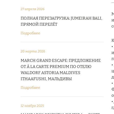
27 апреля 2026
M
ПОЛНАЯ ПЕРЕЗАГРУЗКА: JUMEIRAH BALI,
и
ПРЯМОЙ ПЕРЕЛЁТ
с
Подробнее
К
•
20 марта 2026
и
г
MARCH GRAND ESCAPE: ПРЕДЛОЖЕНИЕ
•
ОТ Á LA CARTE PREMIUM ПО ОТЕЛЮ
ц
WALDORF ASTORIA MALDIVES
д
ITHAAFUSHI, МАЛЬДИВЫ
•
Подробнее
Ф
о
•
12 ноября 2025
г