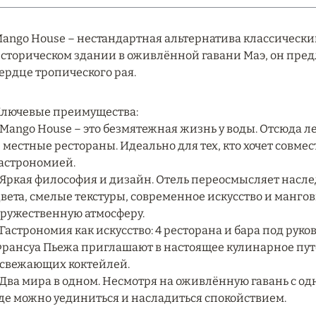
ango House – нестандартная альтернатива классическ
сторическом здании в оживлённой гавани Маэ, он пре
ердце тропического рая.
лючевые преимущества:
 Mango House – это безмятежная жизнь у воды. Отсюда л
 местные рестораны. Идеально для тех, кто хочет совме
астрономией.
 Яркая философия и дизайн. Отель переосмысляет наслед
вета, смелые текстуры, современное искусство и манго
ружественную атмосферу.
 Гастрономия как искусство: 4 ресторана и бара под ру
рансуа Пьежа приглашают в настоящее кулинарное пут
свежающих коктейлей.
 Два мира в одном. Несмотря на оживлённую гавань с о
де можно уединиться и насладиться спокойствием.