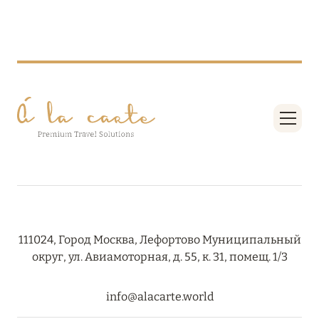
27 сентября 2024
HÔTEL BARRIÈRE LES NEIGES
Подробнее
27 сентября 2024
RIXOS PREMIUM SAADIYAT ISLAND ABU DHABI:
КОНЦЕПЦИЯ «ВСЁ ВКЛЮЧЕНО – ВСЁ
ЭКСКЛЮЗИВНО»
Подробнее
111024, Город Москва, Лефортово Муниципальный
20 августа 2024
округ, ул. Авиамоторная, д. 55, к. 31, помещ. 1/3
ВЫГОДНАЯ АРИФМЕТИКА ОТ ULTIMA GSTAAD
И ULTIMA COURCHEVEL
info@alacarte.world
Подробнее