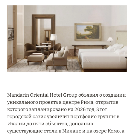
Подробнее
18 мая 2026
THE ST. REGIS MALDIVES VOMMULI:
МАНИФЕСТ ЭСТЕТИКИ В САМОМ СЕРДЦЕ
ОКЕАНА
Подробнее
27 апреля 2026
ПОЛНАЯ ПЕРЕЗАГРУЗКА: JUMEIRAH BALI,
Mandarin Oriental Hotel Group объявил о создании
ПРЯМОЙ ПЕРЕЛЁТ
уникального проекта в центре Рима, открытие
Подробнее
которого запланировано на 2026 год. Этот
городской оазис увеличит портфолио группы в
Италии до пяти объектов, дополнив
20 марта 2026
существующие отели в Милане и на озере Комо, а