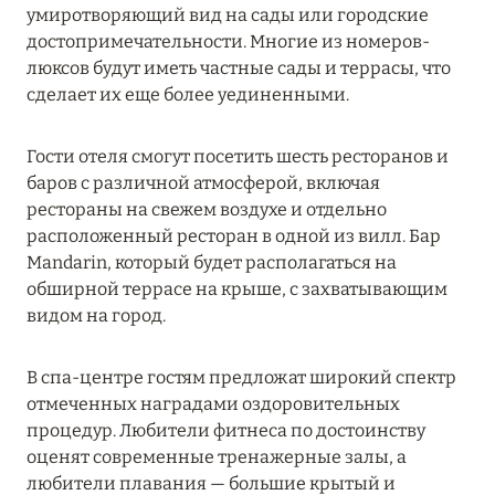
Подробнее
умиротворяющий вид на сады или городские
достопримечательности. Многие из номеров-
люксов будут иметь частные сады и террасы, что
04 апреля 2025
сделает их еще более уединенными.
ATLANTIS THE PALM: НОВЫЙ ПАКЕТ
НАПИТКОВ ДЛЯ HB И FB
Гости отеля смогут посетить шесть ресторанов и
баров с различной атмосферой, включая
Подробнее
рестораны на свежем воздухе и отдельно
расположенный ресторан в одной из вилл. Бар
Mandarin, который будет располагаться на
13 февраля 2025
обширной террасе на крыше, с захватывающим
MANDARIN ORIENTAL JUMEIRA, DUBAI:
видом на город.
СКИДКИ ДО 30 % ОТ СУММЫ КОНТРАКТА НА
РАЗМЕЩЕНИЕ ВЕСНОЙ
В спа-центре гостям предложат широкий спектр
отмеченных наградами оздоровительных
Подробнее
процедур. Любители фитнеса по достоинству
оценят современные тренажерные залы, а
любители плавания — большие крытый и
11 декабря 2024