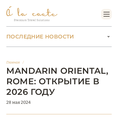
ПОСЛЕДНИЕ НОВОСТИ
18 июня 2026
БУТИК-КУРОРТЫ МАЛЬДИВСКИХ ОСТРОВОВ
Главная
/
ОТ VERSA COLLECTION
MANDARIN ORIENTAL,
Подробнее
ROME: ОТКРЫТИЕ В
2026 ГОДУ
01 июня 2026
28 мая 2024
JUMEIRAH OLHAHALI ISLAND MALDIVES: ВАШ
ОАЗИС ТЕПЛА И ИЗЫСКАННОСТИ