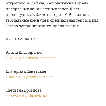
открытый бассейны, расположенные среди
RIXOS PREMIUM SAADIYAT ISLAND ABU DHABI:
прекрасных ландшафтных садов. Шесть
КОНЦЕПЦИЯ «ВСЁ ВКЛЮЧЕНО – ВСЁ
процедурных кабинетов, один VIP-кабинет,
ЭКСКЛЮЗИВНО»
термальные комнаты и специальная терраса для
Подробнее
загара дополнят велнес-предложения.
БРОНИРОВАНИЕ:
27 сентября 2024
HÔTEL BARRIÈRE LES NEIGES
Элина Школяренко
E.Shkolyarenko@alacarte.ae
Подробнее
Екатерина Каневская
27 сентября 2024
E.Kanevskaya@alacarte.ae
HÔTEL BARRIÈRE LES NEIGES
Светлана Дроздова
Подробнее
s.drozdova@alacarte.ae