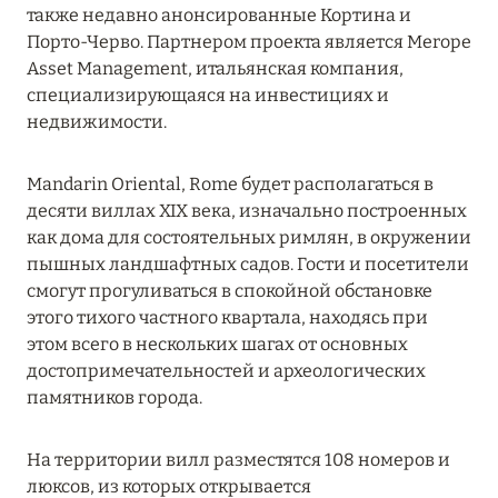
также недавно анонсированные Кортина и
MARCH GRAND ESCAPE: ПРЕДЛОЖЕНИЕ ОТ Á
Порто-Черво. Партнером проекта является Merope
LA CARTE PREMIUM ПО ОТЕЛЮ WALDORF
Asset Management, итальянская компания,
ASTORIA MALDIVES ITHAAFUSHI, МАЛЬДИВЫ
специализирующаяся на инвестициях и
Подробнее
недвижимости.
Mandarin Oriental, Rome будет располагаться в
12 ноября 2025
десяти виллах XIX века, изначально построенных
MANDARIN ORIENTAL JUMEIRA — SUITE
как дома для состоятельных римлян, в окружении
NOVEMBER
пышных ландшафтных садов. Гости и посетители
смогут прогуливаться в спокойной обстановке
Подробнее
этого тихого частного квартала, находясь при
этом всего в нескольких шагах от основных
достопримечательностей и археологических
13 мая 2025
памятников города.
ЗАБРОНИРУЙТЕ FOUR SEASONS RESORT
DUBAI AT JUMEIRAH BEACH ПО ЛУЧШИМ
На территории вилл разместятся 108 номеров и
ЦЕНАМ
люксов, из которых открывается