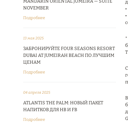
MANDARIN ORIENTAL JUMEIRA — SUITE
д
NOVEMBER
•
•
Подробнее
с
*
13 мая 2025
б
ЗАБРОНИРУЙТЕ FOUR SEASONS RESORT
T
DUBAI AT JUMEIRAH BEACH ПО ЛУЧШИМ
ЦЕНАМ
С
Подробнее
г
п
04 апреля 2025
В
ATLANTIS THE PALM: НОВЫЙ ПАКЕТ
б
НАПИТКОВ ДЛЯ HB И FB
д
G
Подробнее