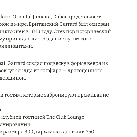
rin Oriental Jumeira, Dubai представляет
м в мире. Британский Garrard был основан
икторией в 1843 году. С тех пор исторический
ему принадлежит создание культового
бриллиантами.
ai, Garrard создал подвеску в форме веера из
вокруг сердца из сапфира — драгоценного
годовщиной.
ти гостям, которые забронируют проживание
м
в клубной гостиной The Club Lounge
ронировании
 размере 300 дирхамов в день или 750