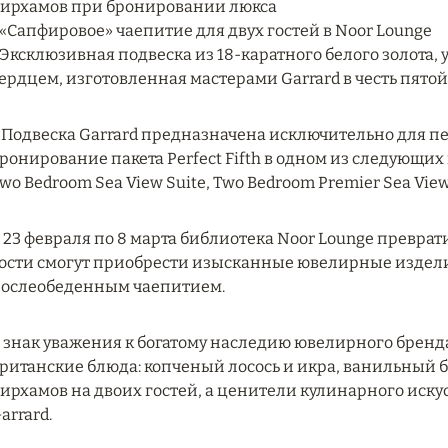
ирхамов при бронировании люкса
 «Сапфировое» чаепитие для двух гостей в Noor Lounge
 Эксклюзивная подвеска из 18-каратного белого золот
ердцем, изготовленная мастерами Garrard в честь пято
 Подвеска Garrard предназначена исключительно для п
ронирование пакета Perfect Fifth в одном из следующих к
wo Bedroom Sea View Suite, Two Bedroom Premier Sea View S
 23 февраля по 8 марта библиотека Noor Lounge преврати
ости смогут приобрести изысканные ювелирные издели
ослеобеденным чаепитием.
 знак уважения к богатому наследию ювелирного брен
ританские блюда: копченый лосось и икра, ванильный би
ирхамов на двоих гостей, а ценители кулинарного иску
arrard.