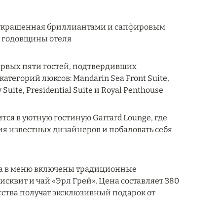
а, украшенная бриллиантами и сапфировым
й годовщины отеля
ервых пяти гостей, подтвердивших
атегорий люксов: Mandarin Sea Front Suite,
uite, Presidential Suite и Royal Penthouse
тся в уютную гостиную Garrard Lounge, где
я известных дизайнеров и побаловать себя
да в меню включены традиционные
сквит и чай «Эрл Грей». Цена составляет 380
сства получат эксклюзивный подарок от