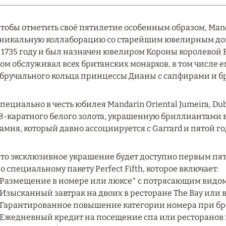
тобы отметить своё пятилетие особенным образом, Manda
никальную коллаборацию со старейшим ювелирным домо
 1735 году и был назначен ювелиром Короны королевой В
ом обслуживал всех британских монархов, в том числе 
бручального кольца принцессы Дианы с сапфирами и 
пециально в честь юбилея Mandarin Oriental Jumeira, Dub
8-каратного белого золота, украшенную бриллиантами 
амня, который давно ассоциируется с Garrard и пятой 
то эксклюзивное украшение будет доступно первым пя
о специальному пакету Perfect Fifth, которое включает:
 Размещение в номере или люксе* с потрясающим видо
 Изысканный завтрак на двоих в ресторане The Bay или 
 Гарантированное повышение категории номера при б
 Ежедневный кредит на посещение спа или ресторанов в