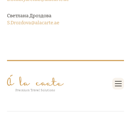
27 сентября 2024
HÔTEL BARRIÈRE LES NEIGES
Светлана Дроздова
S.Drozdova@alacarte.ae
Подробнее
27 сентября 2024
RIXOS PREMIUM SAADIYAT ISLAND ABU DHABI:
КОНЦЕПЦИЯ «ВСЁ ВКЛЮЧЕНО – ВСЁ
ЭКСКЛЮЗИВНО»
Подробнее
20 августа 2024
ВЫГОДНАЯ АРИФМЕТИКА ОТ ULTIMA GSTAAD
И ULTIMA COURCHEVEL
Подробнее