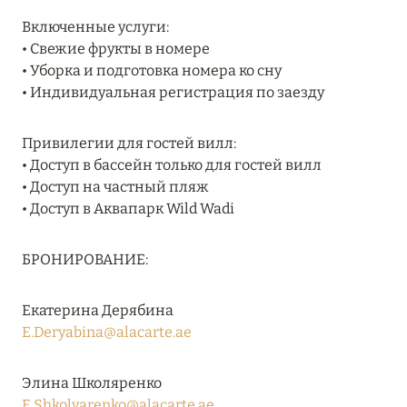
RIXOS PREMIUM SAADIYAT ISLAND ABU DHABI:
Включенные услуги:
КОНЦЕПЦИЯ «ВСЁ ВКЛЮЧЕНО – ВСЁ
• Свежие фрукты в номере
ЭКСКЛЮЗИВНО»
• Уборка и подготовка номера ко сну
• Индивидуальная регистрация по заезду
Подробнее
Привилегии для гостей вилл:
27 сентября 2024
• Доступ в бассейн только для гостей вилл
• Доступ на частный пляж
HÔTEL BARRIÈRE LES NEIGES
• Доступ в Аквапарк Wild Wadi
Подробнее
БРОНИРОВАНИЕ:
27 сентября 2024
Екатерина Дерябина
HÔTEL BARRIÈRE LES NEIGES
E.Deryabina@alacarte.ae
Подробнее
Элина Школяренко
E.Shkolyarenko@alacarte.ae