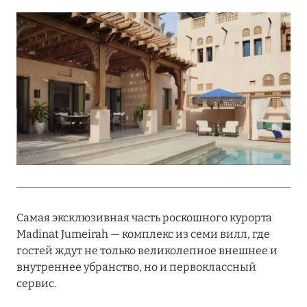
Подробнее
18 мая 2026
THE ST. REGIS MALDIVES VOMMULI:
МАНИФЕСТ ЭСТЕТИКИ В САМОМ СЕРДЦЕ
ОКЕАНА
Подробнее
27 апреля 2026
ПОЛНАЯ ПЕРЕЗАГРУЗКА: JUMEIRAH BALI,
Самая эксклюзивная часть роскошного курорта
ПРЯМОЙ ПЕРЕЛЁТ
Madinat Jumeirah — комплекс из семи вилл, где
Подробнее
гостей ждут не только великолепное внешнее и
внутреннее убранство, но и первоклассный
сервис.
20 марта 2026