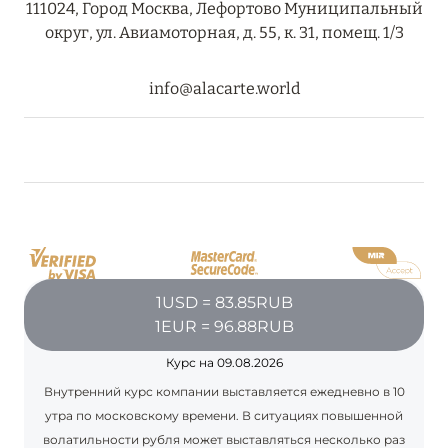
111024, Город Москва, Лефортово Муниципальный
округ, ул. Авиамоторная, д. 55, к. 31, помещ. 1/3
08 августа 2024
info@alacarte.world
THE NAUTILUS MALDIVES: МАНТЫ, КИТОВЫЕ
АКУЛЫ И ПРЕДЛОЖЕНИЯ ОТ ОТЕЛЯ
Подробнее
30 июля 2024
ONE&ONLY PORTONOVI: В АВГУСТЕ ПО
СПЕЦИАЛЬНЫМ ЦЕНАМ
1USD = 83.85RUB
1EUR = 96.88RUB
Подробнее
Курс на 09.08.2026
Внутренний курс компании выставляется ежедневно в 10
19 июля 2024
утра по московскому времени. В ситуациях повышенной
BIJAL: АКТУАЛЬНЫЕ СПЕЦИАЛЬНЫЕ
волатильности рубля может выставляться несколько раз