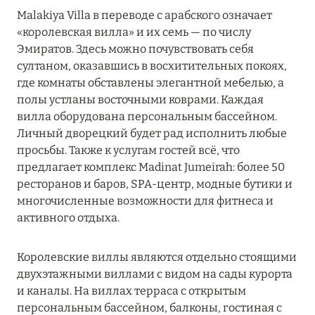
MARCH GRAND ESCAPE: ПРЕДЛОЖЕНИЕ ОТ Á
Malakiya Villa в переводе с арабского означает
LA CARTE PREMIUM ПО ОТЕЛЮ WALDORF
«королевская вилла» и их семь — по числу
ASTORIA MALDIVES ITHAAFUSHI, МАЛЬДИВЫ
Эмиратов. Здесь можно почувствовать себя
султаном, оказавшись в восхитительных покоях,
Подробнее
где комнаты обставлены элегантной мебелью, а
полы устланы восточными коврами. Каждая
вилла оборудована персональным бассейном.
12 ноября 2025
Личный дворецкий будет рад исполнить любые
MANDARIN ORIENTAL JUMEIRA — SUITE
просьбы. Также к услугам гостей всё, что
NOVEMBER
предлагает комплекс Madinat Jumeirah: более 50
ресторанов и баров, SPA-центр, модные бутики и
Подробнее
многочисленные возможности для фитнеса и
активного отдыха.
13 мая 2025
Королевские виллы являются отдельно стоящими
ЗАБРОНИРУЙТЕ FOUR SEASONS RESORT
двухэтажными виллами с видом на сады курорта
DUBAI AT JUMEIRAH BEACH ПО ЛУЧШИМ
и каналы. На виллах терраса с открытым
ЦЕНАМ
персональным бассейном, балконы, гостиная с