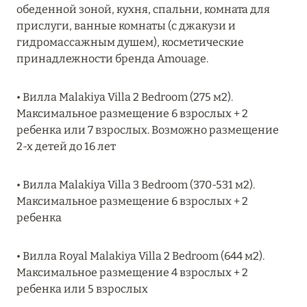
Подробнее
обеденной зоной, кухня, спальни, комната для
прислуги, ванные комнаты (с джакузи и
гидромассажным душем), косметические
04 апреля 2025
принадлежности бренда Amouage.
ATLANTIS THE PALM: НОВЫЙ ПАКЕТ
НАПИТКОВ ДЛЯ HB И FB
• Вилла Malakiya Villa 2 Bedroom (275 м2).
Максимальное размещение 6 взрослых + 2
Подробнее
ребенка или 7 взрослых. Возможно размещение
2-х детей до 16 лет
13 февраля 2025
• Вилла Malakiya Villa 3 Bedroom (370-531 м2).
MANDARIN ORIENTAL JUMEIRA, DUBAI:
Максимальное размещение 6 взрослых + 2
СКИДКИ ДО 30 % ОТ СУММЫ КОНТРАКТА НА
ребенка
РАЗМЕЩЕНИЕ ВЕСНОЙ
Подробнее
• Вилла Royal Malakiya Villa 2 Bedroom (644 м2).
Максимальное размещение 4 взрослых + 2
ребенка или 5 взрослых
11 декабря 2024