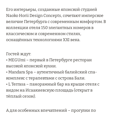
MARCH GRAND ESCAPE: ПРЕДЛОЖЕНИЕ ОТ Á
Его интерьеры, созданные японской студией
LA CARTE PREMIUM ПО ОТЕЛЮ WALDORF
Naoko Horii Design Concepts, сочетают имперское
ASTORIA MALDIVES ITHAAFUSHI, МАЛЬДИВЫ
величие Петербурга с современным комфортом. В
Подробнее
коллекции отеля 150 элегантных номеров в
классическом и современном стилях,
оснащённых технологиями XXI века.
12 ноября 2025
MANDARIN ORIENTAL JUMEIRA — SUITE
Гостей ждут:
NOVEMBER
• MEGUmi – первый в Петербурге ресторан
высокой японской кухни.
Подробнее
• Mandara Spa – аутентичный балийский спа-
комплекс с терапевтами с острова Бали.
• L Terrasa – панорамный бар на крыше отеля с
13 мая 2025
видом на Исаакиевскую площадь (открыт в
ЗАБРОНИРУЙТЕ FOUR SEASONS RESORT
тёплый сезон).
DUBAI AT JUMEIRAH BEACH ПО ЛУЧШИМ
ЦЕНАМ
А для особенных впечатлений – прогулки по