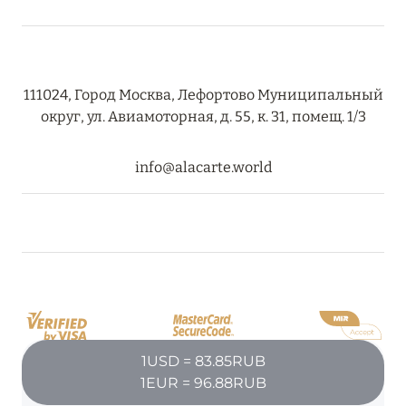
RIXOS PREMIUM SAADIYAT ISLAND ABU DHABI:
КОНЦЕПЦИЯ «ВСЁ ВКЛЮЧЕНО – ВСЁ
ЭКСКЛЮЗИВНО»
111024, Город Москва, Лефортово Муниципальный
Подробнее
округ, ул. Авиамоторная, д. 55, к. 31, помещ. 1/3
27 сентября 2024
info@alacarte.world
HÔTEL BARRIÈRE LES NEIGES
Подробнее
27 сентября 2024
HÔTEL BARRIÈRE LES NEIGES
Подробнее
1USD = 83.85RUB
1EUR = 96.88RUB