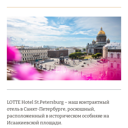
Подробнее
18 мая 2026
THE ST. REGIS MALDIVES VOMMULI:
МАНИФЕСТ ЭСТЕТИКИ В САМОМ СЕРДЦЕ
ОКЕАНА
Подробнее
27 апреля 2026
ПОЛНАЯ ПЕРЕЗАГРУЗКА: JUMEIRAH BALI,
ПРЯМОЙ ПЕРЕЛЁТ
LOTTE Hotel St.Petersburg – наш контрактный
Подробнее
отель в Санкт-Петербурге, роскошный,
расположенный в историческом особняке на
Исаакиевской площади.
20 марта 2026