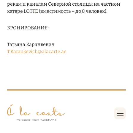
Подробнее
рекам и каналам Северной столицы на частном
катере LOTTE (вместимость – до 8 человек).
04 апреля 2025
БРОНИРОВАНИЕ:
ATLANTIS THE PALM: НОВЫЙ ПАКЕТ
НАПИТКОВ ДЛЯ HB И FB
Татьяна Каранкевич
T.Karankevich@alacarte.ae
Подробнее
13 февраля 2025
MANDARIN ORIENTAL JUMEIRA, DUBAI:
СКИДКИ ДО 30 % ОТ СУММЫ КОНТРАКТА НА
РАЗМЕЩЕНИЕ ВЕСНОЙ
Подробнее
11 декабря 2024