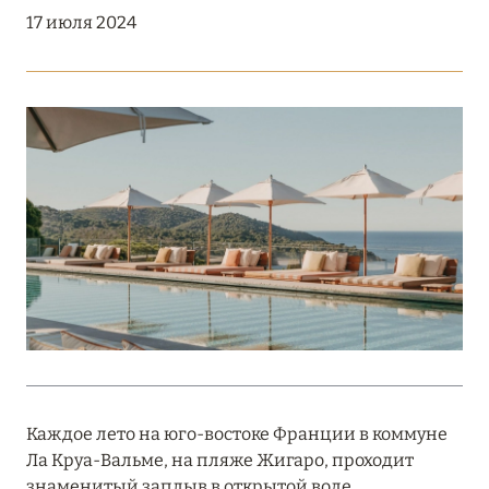
Подробнее
17 июля 2024
18 мая 2026
THE ST. REGIS MALDIVES VOMMULI:
МАНИФЕСТ ЭСТЕТИКИ В САМОМ СЕРДЦЕ
ОКЕАНА
Подробнее
27 апреля 2026
ПОЛНАЯ ПЕРЕЗАГРУЗКА: JUMEIRAH BALI,
ПРЯМОЙ ПЕРЕЛЁТ
Подробнее
Каждое лето на юго-востоке Франции в коммуне
Ла Круа-Вальме, на пляже Жигаро, проходит
20 марта 2026
знаменитый заплыв в открытой воде