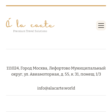
ПРЕДЛОЖЕНИЯ
Подробнее
05 июля 2024
THE ST. REGIS MALDIVES VOMMULI RESORT:
НОВОГОДНИЕ ДАТЫ СО СКИДКОЙ 25%
Подробнее
111024, Город Москва, Лефортово Муниципальный
26 июня 2024
округ, ул. Авиамоторная, д. 55, к. 31, помещ. 1/3
SIX SENSES HOTELS RESORTS SPAS: ОАЗИС
КОМФОРТА, ЗДОРОВЬЯ И ГАРМОНИЧНОГО
info@alacarte.world
ОТДЫХА
Подробнее