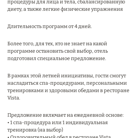
процедуры для лица и тела, сбалансированную
27 сентября 2024
диету, а также легкие физические упражнения
HÔTEL BARRIÈRE LES NEIGES
Длительность программ от 4 дней.
Подробнее
Более того, для тех, кто не знает на какой
27 сентября 2024
программе остановить свой выбор, отель
подготовил специальное предложение.
RIXOS PREMIUM SAADIYAT ISLAND ABU DHABI:
КОНЦЕПЦИЯ «ВСЁ ВКЛЮЧЕНО – ВСЁ
ЭКСКЛЮЗИВНО»
В рамках этой летней инициативы, гости смогут
насладиться спа-процедурами, персональными
Подробнее
тренировками и здоровыми обедами в ресторане
Vista.
20 августа 2024
Предложение включает на ежедневной основе:
ВЫГОДНАЯ АРИФМЕТИКА ОТ ULTIMA GSTAAD
• 1 спа-процедура или 1 индивидуальная
И ULTIMA COURCHEVEL
тренировка (на выбор)
Подробнее
• Оздоровительный обед в ресторане Vista