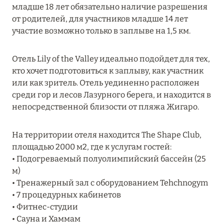
Подробнее
младше 18 лет обязательно наличие разрешения
от родителей, для участников младше 14 лет
участие возможно только в заплыве на 1,5 км.
04 апреля 2025
ATLANTIS THE PALM: НОВЫЙ ПАКЕТ
Отель Lily of the Valley идеально подойдет для тех,
НАПИТКОВ ДЛЯ HB И FB
кто хочет подготовиться к заплыву, как участник
или как зритель. Отель уединенно расположен
Подробнее
среди гор и лесов Лазурного берега, и находится в
непосредственной близости от пляжа Жигаро.
13 февраля 2025
На территории отеля находится The Shape Club,
MANDARIN ORIENTAL JUMEIRA, DUBAI:
площадью 2000 м2, где к услугам гостей:
СКИДКИ ДО 30 % ОТ СУММЫ КОНТРАКТА НА
• Подогреваемый полуолимпийский бассейн (25
РАЗМЕЩЕНИЕ ВЕСНОЙ
м)
• Тренажерный зал с оборудованием Tehchnogym
Подробнее
• 7 процедурных кабинетов
• Фитнес-студии
• Сауна и Хаммам
11 декабря 2024