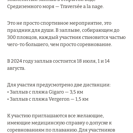
MARCH GRAND ESCAPE: ПРЕДЛОЖЕНИЕ ОТ Á
Средиземного моря — Traversée a la nage.
LA CARTE PREMIUM ПО ОТЕЛЮ WALDORF
ASTORIA MALDIVES ITHAAFUSHI, МАЛЬДИВЫ
Это не просто спортивное мероприятие, это
праздник для души. В заплыве, собирающем до
Подробнее
300 пловцов, каждый участник становится частью
чего-то большего, чем просто соревнование.
12 ноября 2025
В 2024 году заплыв состоится 18 июля, 1 и 14
MANDARIN ORIENTAL JUMEIRA — SUITE
августа.
NOVEMBER
Подробнее
Для участия предусмотрено две дистанции:
• Заплыв с пляжа Gigaro — 3,5 км
• Заплыв с пляжа Vergeron — 1,5 км
13 мая 2025
ЗАБРОНИРУЙТЕ FOUR SEASONS RESORT
К участию приглашаются все желающие,
DUBAI AT JUMEIRAH BEACH ПО ЛУЧШИМ
имеющие медицинскую справку о допуске к
ЦЕНАМ
соревнованиям по плаванию. Для участников