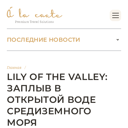
ПОСЛЕДНИЕ НОВОСТИ
18 июня 2026
БУТИК-КУРОРТЫ МАЛЬДИВСКИХ ОСТРОВОВ
Главная
/
ОТ VERSA COLLECTION
LILY OF THE VALLEY:
Подробнее
ЗАПЛЫВ В
ОТКРЫТОЙ ВОДЕ
01 июня 2026
СРЕДИЗЕМНОГО
JUMEIRAH OLHAHALI ISLAND MALDIVES: ВАШ
ОАЗИС ТЕПЛА И ИЗЫСКАННОСТИ
МОРЯ