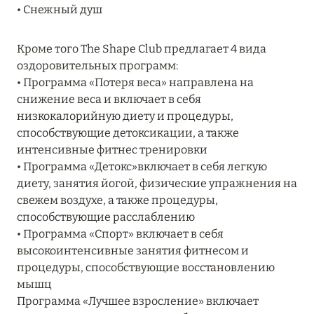
• Снежный душ
RIXOS PREMIUM SAADIYAT ISLAND ABU DHABI:
КОНЦЕПЦИЯ «ВСЁ ВКЛЮЧЕНО – ВСЁ
Кроме того The Shape Club предлагает 4 вида
ЭКСКЛЮЗИВНО»
оздоровительных программ:
Подробнее
• Программа «Потеря веса» направлена на
снижение веса и включает в себя
низкокалорийную диету и процедуры,
27 сентября 2024
способствующие детоксикации, а также
интенсивные фитнес тренировки
HÔTEL BARRIÈRE LES NEIGES
• Программа «Детокс»включает в себя легкую
Подробнее
диету, занятия йогой, физические упражнения на
свежем воздухе, а также процедуры,
способствующие расслаблению
27 сентября 2024
• Программа «Спорт» включает в себя
HÔTEL BARRIÈRE LES NEIGES
высокоинтенсивные занятия фитнесом и
процедуры, способствующие восстановлению
Подробнее
мышц
Программа «Лучшее взросление» включает