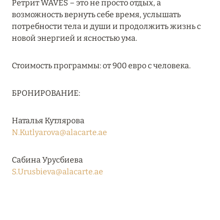
Ретрит WAVES – это не просто отдых, а
RIXOS PREMIUM SAADIYAT ISLAND ABU DHABI:
возможность вернуть себе время, услышать
КОНЦЕПЦИЯ «ВСЁ ВКЛЮЧЕНО – ВСЁ
потребности тела и души и продолжить жизнь с
ЭКСКЛЮЗИВНО»
новой энергией и ясностью ума.
Подробнее
Стоимость программы: от 900 евро с человека.
27 сентября 2024
БРОНИРОВАНИЕ:
HÔTEL BARRIÈRE LES NEIGES
Наталья Кутлярова
Подробнее
N.Kutlyarova@alacarte.ae
27 сентября 2024
Сабина Урусбиева
S.Urusbieva@alacarte.ae
HÔTEL BARRIÈRE LES NEIGES
Подробнее