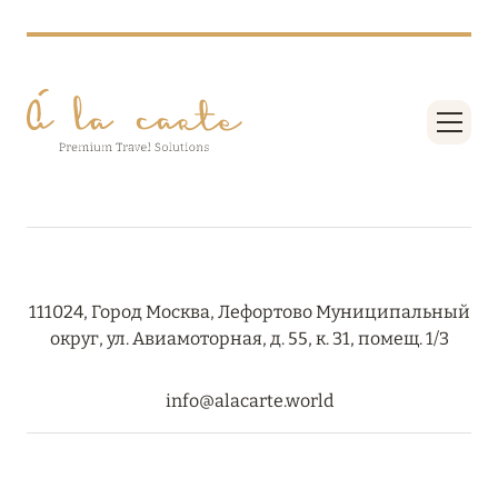
27 сентября 2024
HÔTEL BARRIÈRE LES NEIGES
Подробнее
27 сентября 2024
RIXOS PREMIUM SAADIYAT ISLAND ABU DHABI:
КОНЦЕПЦИЯ «ВСЁ ВКЛЮЧЕНО – ВСЁ
ЭКСКЛЮЗИВНО»
Подробнее
111024, Город Москва, Лефортово Муниципальный
округ, ул. Авиамоторная, д. 55, к. 31, помещ. 1/3
20 августа 2024
info@alacarte.world
ВЫГОДНАЯ АРИФМЕТИКА ОТ ULTIMA GSTAAD
И ULTIMA COURCHEVEL
Подробнее