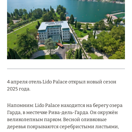
Подробнее
18 мая 2026
THE ST. REGIS MALDIVES VOMMULI:
МАНИФЕСТ ЭСТЕТИКИ В САМОМ СЕРДЦЕ
ОКЕАНА
Подробнее
27 апреля 2026
4 апреля отель Lido Palace открыл новый сезон
ПОЛНАЯ ПЕРЕЗАГРУЗКА: JUMEIRAH BALI,
2025 года.
ПРЯМОЙ ПЕРЕЛЁТ
Напомним: Lido Palace находится на берегу озера
Подробнее
Гарда, в местечке Рива-дель-Гарда. Он окружён
великолепным парком. Весной оливковые
деревья покрываются серебристыми листьями,
20 марта 2026