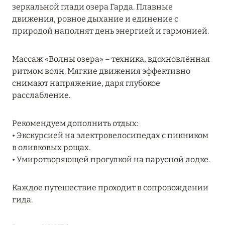
Подробнее
зеркальной глади озера Гарда. Плавные
движения, ровное дыхание и единение с
природой наполнят день энергией и гармонией.
04 апреля 2025
ATLANTIS THE PALM: НОВЫЙ ПАКЕТ
Массаж «Волны озера» – техника, вдохновлённая
НАПИТКОВ ДЛЯ HB И FB
ритмом волн. Мягкие движения эффективно
снимают напряжение, даря глубокое
Подробнее
расслабление.
Рекомендуем дополнить отдых:
13 февраля 2025
• Экскурсией на электровелосипедах с пикником
MANDARIN ORIENTAL JUMEIRA, DUBAI:
в оливковых рощах.
СКИДКИ ДО 30 % ОТ СУММЫ КОНТРАКТА НА
• Умиротворяющей прогулкой на парусной лодке.
РАЗМЕЩЕНИЕ ВЕСНОЙ
Подробнее
Каждое путешествие проходит в сопровождении
гида.
11 декабря 2024