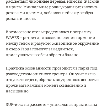
расцветают лимонные деревья, мимозы, жасмин
MARCH GRAND ESCAPE: ПРЕДЛОЖЕНИЕ ОТ Á
и ирисы. Миндальные рощи украшаются нежно-
LA CARTE PREMIUM ПО ОТЕЛЮ WALDORF
розовыми цветами, добавляя пейзажу особую
ASTORIA MALDIVES ITHAAFUSHI, МАЛЬДИВЫ
романтичность.
Подробнее
В этом сезоне отель представляет программу
WAVES – ретрит для восстановления гармонии
12 ноября 2025
между телом и разумом. Живописное окружение
и озеро Гарда помогут замедлиться,
MANDARIN ORIENTAL JUMEIRA — SUITE
прислушаться к себе и обрести баланс.
NOVEMBER
Подробнее
Практика осознанности проводится в парке под
руководством опытного тренера. Он учит мягко
отпускать стресс, обретать внутреннюю ясность и
13 мая 2025
проживать каждый момент осмысленно и
ЗАБРОНИРУЙТЕ FOUR SEASONS RESORT
насыщенно.
DUBAI AT JUMEIRAH BEACH ПО ЛУЧШИМ
ЦЕНАМ
SUP-йога на рассвете – уникальная практика на