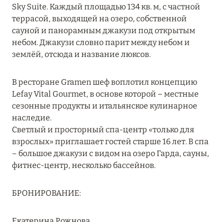
Подробнее
Sky Suite. Каждый площадью 134 кв. м, с частной
террасой, выходящей на озеро, собственной
сауной и панорамным джакузи под открытым
04 апреля 2025
небом. Джакузи словно парит между небом и
землёй, отсюда и название люксов.
ATLANTIS THE PALM: НОВЫЙ ПАКЕТ
НАПИТКОВ ДЛЯ HB И FB
В ресторане Gramen шеф воплотил концепцию
Подробнее
Lefay Vital Gourmet, в основе которой – местные
сезонные продукты и итальянское кулинарное
наследие.
13 февраля 2025
Светлый и просторный спа-центр «только для
MANDARIN ORIENTAL JUMEIRA, DUBAI:
взрослых» приглашает гостей старше 16 лет. В спа
СКИДКИ ДО 30 % ОТ СУММЫ КОНТРАКТА НА
– большое джакузи с видом на озеро Гарда, сауны,
РАЗМЕЩЕНИЕ ВЕСНОЙ
фитнес-центр, несколько бассейнов.
Подробнее
БРОНИРОВАНИЕ:
11 декабря 2024
Екатерина Рожнова