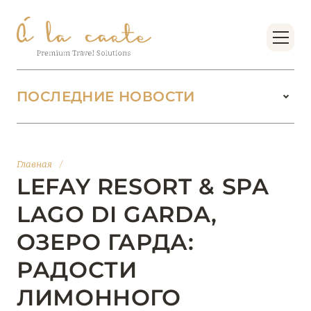
ПОСЛЕДНИЕ НОВОСТИ
18 июня 2026
БУТИК-КУРОРТЫ МАЛЬДИВСКИХ ОСТРОВОВ
Главная
/
ОТ VERSA COLLECTION
LEFAY RESORT & SPA
Подробнее
LAGO DI GARDA,
ОЗЕРО ГАРДА:
01 июня 2026
РАДОСТИ
JUMEIRAH OLHAHALI ISLAND MALDIVES: ВАШ
ОАЗИС ТЕПЛА И ИЗЫСКАННОСТИ
ЛИМОННОГО