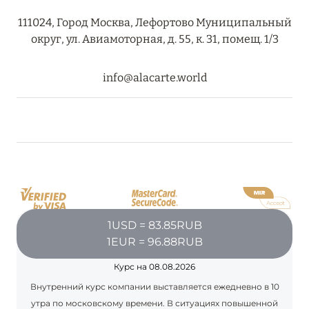
27 сентября 2024
111024, Город Москва, Лефортово Муниципальный
HÔTEL BARRIÈRE LES NEIGES
округ, ул. Авиамоторная, д. 55, к. 31, помещ. 1/3
Подробнее
info@alacarte.world
27 сентября 2024
RIXOS PREMIUM SAADIYAT ISLAND ABU DHABI:
КОНЦЕПЦИЯ «ВСЁ ВКЛЮЧЕНО – ВСЁ
ЭКСКЛЮЗИВНО»
Подробнее
1USD = 83.85RUB
20 августа 2024
1EUR = 96.88RUB
ВЫГОДНАЯ АРИФМЕТИКА ОТ ULTIMA GSTAAD
Курс на 08.08.2026
И ULTIMA COURCHEVEL
Внутренний курс компании выставляется ежедневно в 10
утра по московскому времени. В ситуациях повышенной
Подробнее