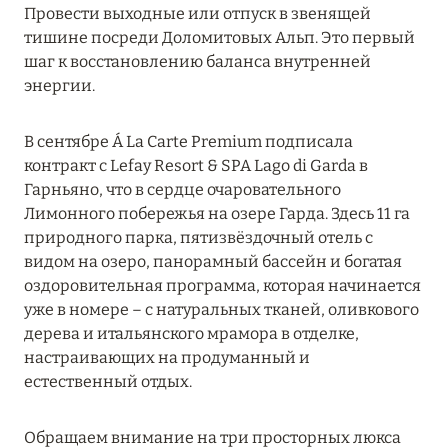
Провести выходные или отпуск в звенящей
MARCH GRAND ESCAPE: ПРЕДЛОЖЕНИЕ ОТ Á
тишине посреди Доломитовых Альп. Это первый
LA CARTE PREMIUM ПО ОТЕЛЮ WALDORF
шаг к восстановлению баланса внутренней
ASTORIA MALDIVES ITHAAFUSHI, МАЛЬДИВЫ
энергии.
Подробнее
В сентябре Á La Carte Premium подписала
контракт с Lefay Resort & SPA Lago di Garda в
12 ноября 2025
Гарньяно, что в сердце очаровательного
MANDARIN ORIENTAL JUMEIRA — SUITE
Лимонного побережья на озере Гарда. Здесь 11 га
NOVEMBER
природного парка, пятизвёздочный отель с
видом на озеро, панорамный бассейн и богатая
Подробнее
оздоровительная программа, которая начинается
уже в номере – с натуральных тканей, оливкового
дерева и итальянского мрамора в отделке,
13 мая 2025
настраивающих на продуманный и
ЗАБРОНИРУЙТЕ FOUR SEASONS RESORT
естественный отдых.
DUBAI AT JUMEIRAH BEACH ПО ЛУЧШИМ
ЦЕНАМ
Обращаем внимание на три просторных люкса