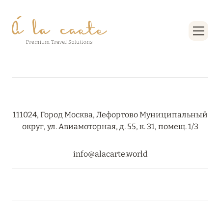
27 сентября 2024
HÔTEL BARRIÈRE LES NEIGES
Подробнее
27 сентября 2024
RIXOS PREMIUM SAADIYAT ISLAND ABU DHABI:
КОНЦЕПЦИЯ «ВСЁ ВКЛЮЧЕНО – ВСЁ
111024, Город Москва, Лефортово Муниципальный
ЭКСКЛЮЗИВНО»
округ, ул. Авиамоторная, д. 55, к. 31, помещ. 1/3
Подробнее
info@alacarte.world
20 августа 2024
ВЫГОДНАЯ АРИФМЕТИКА ОТ ULTIMA GSTAAD
И ULTIMA COURCHEVEL
Подробнее