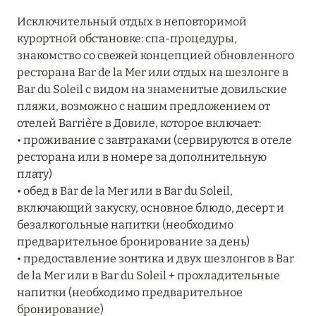
Подробнее
Исключительный отдых в неповторимой
курортной обстановке: спа-процедуры,
знакомство со свежей концепцией обновленного
04 апреля 2025
ресторана Bar de la Mer или отдых на шезлонге в
ATLANTIS THE PALM: НОВЫЙ ПАКЕТ
Bar du Soleil с видом на знаменитые довильские
НАПИТКОВ ДЛЯ HB И FB
пляжи, возможно с нашим предложением от
отелей Barrière в Довиле, которое включает:
Подробнее
• проживание с завтраками (сервируются в отеле
ресторана или в номере за дополнительную
плату)
13 февраля 2025
• обед в Bar de la Mer или в Bar du Soleil,
MANDARIN ORIENTAL JUMEIRA, DUBAI:
включающий закуску, основное блюдо, десерт и
СКИДКИ ДО 30 % ОТ СУММЫ КОНТРАКТА НА
безалкогольные напитки (необходимо
РАЗМЕЩЕНИЕ ВЕСНОЙ
предварительное бронирование за день)
• предоставление зонтика и двух шезлонгов в Bar
Подробнее
de la Mer или в Bar du Soleil + прохладительные
напитки (необходимо предварительное
бронирование)
11 декабря 2024