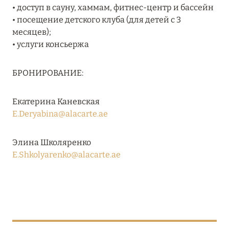
• доступ в сауну, хаммам, фитнес-центр и бассейн
RIXOS PREMIUM SAADIYAT ISLAND ABU DHABI:
• посещение детского клуба (для детей с 3
КОНЦЕПЦИЯ «ВСЁ ВКЛЮЧЕНО – ВСЁ
месяцев);
ЭКСКЛЮЗИВНО»
• услуги консьержа
Подробнее
БРОНИРОВАНИЕ:
27 сентября 2024
Екатерина Каневская
HÔTEL BARRIÈRE LES NEIGES
E.Deryabina@alacarte.ae
Подробнее
Элина Школяренко
E.Shkolyarenko@alacarte.ae
27 сентября 2024
HÔTEL BARRIÈRE LES NEIGES
Подробнее