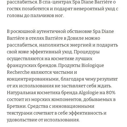
расслабиться. В спа-центрах Spa Diane Barrière о
MARCH GRAND ESCAPE: ПРЕДЛОЖЕНИЕ ОТ Á
гостях позаботятся и подарят невероятный уход с
LA CARTE PREMIUM ПО ОТЕЛЮ WALDORF
головы до пальчиков ног.
ASTORIA MALDIVES ITHAAFUSHI, МАЛЬДИВЫ
Подробнее
В роскошной аутентичной обстановке Spa Diane
Barrière в отелях Barrière в Довиле можно
расслабиться, наполниться энергией и подарить
12 ноября 2025
свой коже эффективный уход. Процедуры
осуществляются на косметике лучших
MANDARIN ORIENTAL JUMEIRA — SUITE
французских брендов. Продукты Biologique
NOVEMBER
Recherche являются чистыми и
Подробнее
концентрированными, благодаря чему результат
от их использования не заставляет себя ждать.
Натуральная косметика бренда Algologie на 80%
13 мая 2025
состоит из морских компонентов, добываемых в
Бретани. Средства с инновационными
ЗАБРОНИРУЙТЕ FOUR SEASONS RESORT
текстурами сочетают в себе эффективность и
DUBAI AT JUMEIRAH BEACH ПО ЛУЧШИМ
удовольствие от использования.
ЦЕНАМ