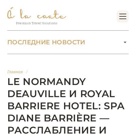
ПОСЛЕДНИЕ НОВОСТИ
18 июня 2026
БУТИК-КУРОРТЫ МАЛЬДИВСКИХ ОСТРОВОВ
Главная
/
ОТ VERSA COLLECTION
LE NORMANDY
Подробнее
DEAUVILLE И ROYAL
BARRIERE HOTEL: SPA
01 июня 2026
DIANE BARRIÈRE —
JUMEIRAH OLHAHALI ISLAND MALDIVES: ВАШ
ОАЗИС ТЕПЛА И ИЗЫСКАННОСТИ
РАССЛАБЛЕНИЕ И