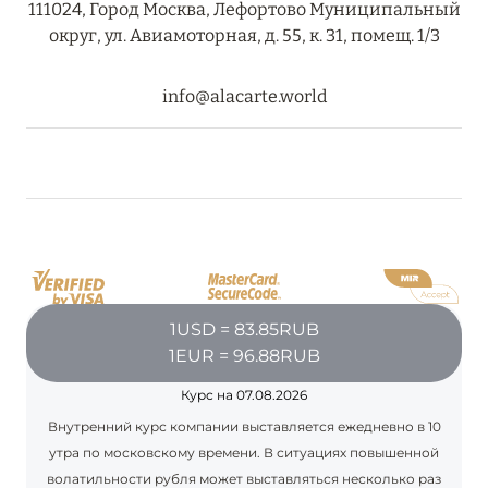
111024, Город Москва, Лефортово Муниципальный
округ, ул. Авиамоторная, д. 55, к. 31, помещ. 1/3
08 августа 2024
info@alacarte.world
THE NAUTILUS MALDIVES: МАНТЫ, КИТОВЫЕ
АКУЛЫ И ПРЕДЛОЖЕНИЯ ОТ ОТЕЛЯ
Подробнее
30 июля 2024
ONE&ONLY PORTONOVI: В АВГУСТЕ ПО
СПЕЦИАЛЬНЫМ ЦЕНАМ
1USD = 83.85RUB
1EUR = 96.88RUB
Подробнее
Курс на 07.08.2026
Внутренний курс компании выставляется ежедневно в 10
19 июля 2024
утра по московскому времени. В ситуациях повышенной
BIJAL: АКТУАЛЬНЫЕ СПЕЦИАЛЬНЫЕ
волатильности рубля может выставляться несколько раз