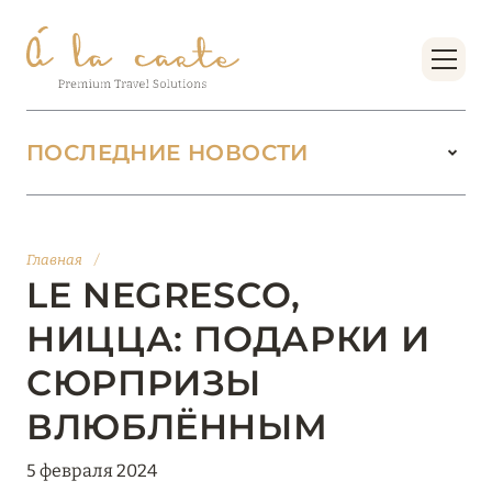
ПОСЛЕДНИЕ НОВОСТИ
18 июня 2026
БУТИК-КУРОРТЫ МАЛЬДИВСКИХ ОСТРОВОВ
Главная
/
ОТ VERSA COLLECTION
LE NEGRESCO,
Подробнее
НИЦЦА: ПОДАРКИ И
СЮРПРИЗЫ
01 июня 2026
ВЛЮБЛЁННЫМ
JUMEIRAH OLHAHALI ISLAND MALDIVES: ВАШ
ОАЗИС ТЕПЛА И ИЗЫСКАННОСТИ
5 февраля 2024