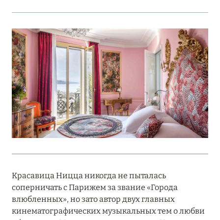
Подробнее
18 мая 2026
THE ST. REGIS MALDIVES VOMMULI:
МАНИФЕСТ ЭСТЕТИКИ В САМОМ СЕРДЦЕ
ОКЕАНА
Подробнее
27 апреля 2026
ПОЛНАЯ ПЕРЕЗАГРУЗКА: JUMEIRAH BALI,
ПРЯМОЙ ПЕРЕЛЁТ
Красавица Ницца никогда не пыталась
Подробнее
соперничать с Парижем за звание «Города
влюбленных», но зато автор двух главных
кинематографических музыкальных тем о любви
20 марта 2026