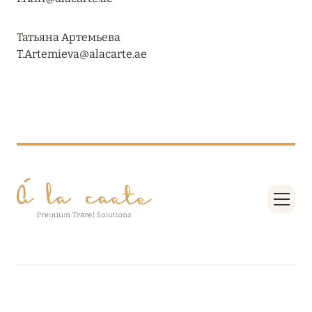
27 сентября 2024
HÔTEL BARRIÈRE LES NEIGES
Татьяна Артемьева
T.Artemieva@alacarte.ae
Подробнее
27 сентября 2024
RIXOS PREMIUM SAADIYAT ISLAND ABU DHABI:
КОНЦЕПЦИЯ «ВСЁ ВКЛЮЧЕНО – ВСЁ
ЭКСКЛЮЗИВНО»
Подробнее
20 августа 2024
ВЫГОДНАЯ АРИФМЕТИКА ОТ ULTIMA GSTAAD
И ULTIMA COURCHEVEL
Подробнее