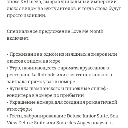
эпохе XVII века, выбрав уникальный имперский
Подробнее
люкс с видом на Бухту ангелов, и тогда слова будут
просто излишни.
04 апреля 2025
Специальное предложение Love Me Month
ATLANTIS THE PALM: НОВЫЙ ПАКЕТ
включает:
НАПИТКОВ ДЛЯ HB И FB
Подробнее
• Проживание в одном из изящных номеров или
люксов с видом на море
• Утро, начинающееся с аромата круассанов в
13 февраля 2025
ресторане La Rotonde или с континентального
MANDARIN ORIENTAL JUMEIRA, DUBAI:
завтрака прямо у вас в номере
СКИДКИ ДО 30 % ОТ СУММЫ КОНТРАКТА НА
• Бутылка шампанского и пирожные от шеф-
РАЗМЕЩЕНИЕ ВЕСНОЙ
кондитера в номере по прибытии
• Украшение номера для создания романтичной
Подробнее
атмосферы
• Гости, забронировавшие Deluxe Junior Suite, Sea
View Deluxe Suite или Suite des Anges получат в
11 декабря 2024