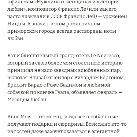
к фильмам «Мужчина и женщина» и «История
MARCH GRAND ESCAPE: ПРЕДЛОЖЕНИЕ ОТ Á
любви», композитор Франсис Ле (или как его
LA CARTE PREMIUM ПО ОТЕЛЮ WALDORF
часто называли в СССР Франсис Лей) — уроженец
ASTORIA MALDIVES ITHAAFUSHI, МАЛЬДИВЫ
Ниццы. А значит, в этом романтичном
приморском городе всегда растворены ноты
Подробнее
любви.
12 ноября 2025
Вот и блистательный гранд-отель Le Negresco,
который за свою более чем столетнюю историю
MANDARIN ORIENTAL JUMEIRA — SUITE
принимал немало звездных влюбленных пар,
NOVEMBER
включая Элизабет Тейлор с Ричардом Бёртоном,
Подробнее
Брижит Бардо с Роже Вадимом и любимой
собачкой по кличке Гуапа, объявляет февраль —
Месяцем Любви.
13 мая 2025
ЗАБРОНИРУЙТЕ FOUR SEASONS RESORT
Aime Mois — это месяц, когда все влюбленные
DUBAI AT JUMEIRAH BEACH ПО ЛУЧШИМ
получают подарки и сюрпризы. Возможно кто-то
ЦЕНАМ
из гостей даже захочет оказаться в элегантной