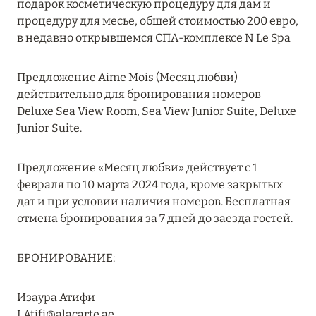
подарок косметическую процедуру для дам и
RIXOS PREMIUM SAADIYAT ISLAND ABU DHABI:
процедуру для месье, общей стоимостью 200 евро,
КОНЦЕПЦИЯ «ВСЁ ВКЛЮЧЕНО – ВСЁ
в недавно открывшемся СПА-комплексе N Le Spa
ЭКСКЛЮЗИВНО»
Подробнее
Предложение Aime Mois (Месяц любви)
действительно для бронирования номеров
Deluxe Sea View Room, Sea View Junior Suite, Deluxe
27 сентября 2024
Junior Suite.
HÔTEL BARRIÈRE LES NEIGES
Предложение «Месяц любви» действует с 1
Подробнее
февраля по 10 марта 2024 года, кроме закрытых
дат и при условии наличия номеров. Бесплатная
отмена бронирования за 7 дней до заезда гостей.
27 сентября 2024
HÔTEL BARRIÈRE LES NEIGES
БРОНИРОВАНИЕ:
Подробнее
Изаура Атифи
I.Atifi@alacarte.ae