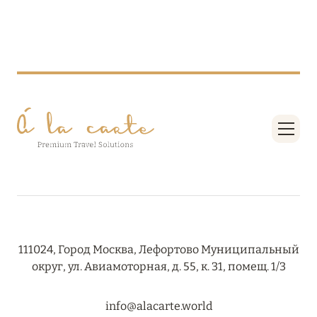
RIXOS PREMIUM SAADIYAT ISLAND ABU DHABI:
КОНЦЕПЦИЯ «ВСЁ ВКЛЮЧЕНО – ВСЁ
ЭКСКЛЮЗИВНО»
Подробнее
27 сентября 2024
HÔTEL BARRIÈRE LES NEIGES
Подробнее
27 сентября 2024
111024, Город Москва, Лефортово Муниципальный
HÔTEL BARRIÈRE LES NEIGES
округ, ул. Авиамоторная, д. 55, к. 31, помещ. 1/3
Подробнее
info@alacarte.world