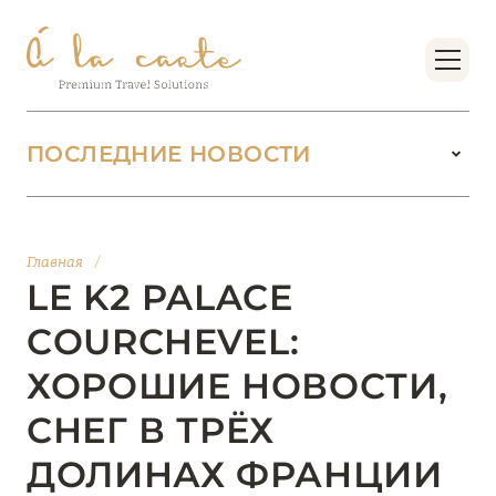
ПОСЛЕДНИЕ НОВОСТИ
18 июня 2026
БУТИК-КУРОРТЫ МАЛЬДИВСКИХ ОСТРОВОВ
Главная
/
ОТ VERSA COLLECTION
LE K2 PALACE
Подробнее
COURCHEVEL:
ХОРОШИЕ НОВОСТИ,
01 июня 2026
СНЕГ В ТРЁХ
JUMEIRAH OLHAHALI ISLAND MALDIVES: ВАШ
ОАЗИС ТЕПЛА И ИЗЫСКАННОСТИ
ДОЛИНАХ ФРАНЦИИ