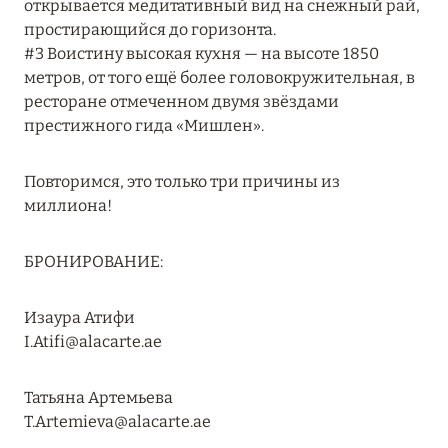
открывается медитативный вид на снежный рай,
Подробнее
простирающийся до горизонта.
#3 Воистину высокая кухня — на высоте 1850
метров, от того ещё более головокружительная, в
04 апреля 2025
ресторане отмеченном двумя звёздами
ATLANTIS THE PALM: НОВЫЙ ПАКЕТ
престижного гида «Мишлен».
НАПИТКОВ ДЛЯ HB И FB
Подробнее
Повторимся, это только три причины из
миллиона!
13 февраля 2025
БРОНИРОВАНИЕ:
MANDARIN ORIENTAL JUMEIRA, DUBAI:
СКИДКИ ДО 30 % ОТ СУММЫ КОНТРАКТА НА
Изаура Атифи
РАЗМЕЩЕНИЕ ВЕСНОЙ
I.Atifi@alacarte.ae
Подробнее
Татьяна Артемьева
T.Artemieva@alacarte.ae
11 декабря 2024