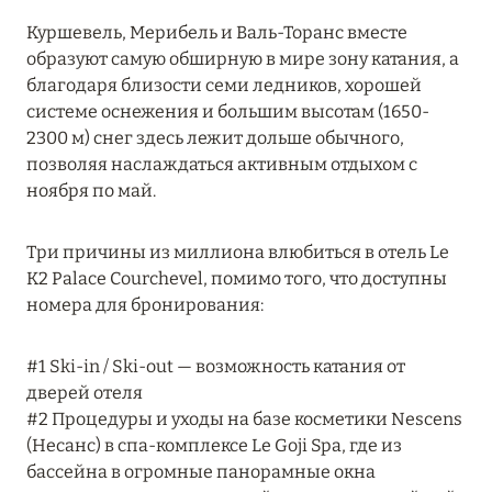
MARCH GRAND ESCAPE: ПРЕДЛОЖЕНИЕ ОТ Á
Куршевель, Мерибель и Валь-Торанс вместе
LA CARTE PREMIUM ПО ОТЕЛЮ WALDORF
образуют самую обширную в мире зону катания, а
ASTORIA MALDIVES ITHAAFUSHI, МАЛЬДИВЫ
благодаря близости семи ледников, хорошей
системе оснежения и большим высотам (1650-
Подробнее
2300 м) снег здесь лежит дольше обычного,
позволяя наслаждаться активным отдыхом с
ноября по май.
12 ноября 2025
MANDARIN ORIENTAL JUMEIRA — SUITE
Три причины из миллиона влюбиться в отель Le
NOVEMBER
K2 Palace Courchevel, помимо того, что доступны
Подробнее
номера для бронирования:
#1 Ski-in / Ski-out — возможность катания от
13 мая 2025
дверей отеля
ЗАБРОНИРУЙТЕ FOUR SEASONS RESORT
#2 Процедуры и уходы на базе косметики Nescens
DUBAI AT JUMEIRAH BEACH ПО ЛУЧШИМ
(Несанс) в спа-комплексе Le Goji Spa, где из
ЦЕНАМ
бассейна в огромные панорамные окна