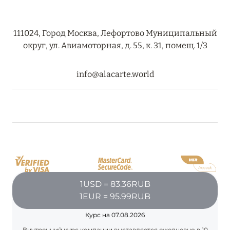
RIXOS PREMIUM SAADIYAT ISLAND ABU DHABI:
КОНЦЕПЦИЯ «ВСЁ ВКЛЮЧЕНО – ВСЁ
111024, Город Москва, Лефортово Муниципальный
ЭКСКЛЮЗИВНО»
округ, ул. Авиамоторная, д. 55, к. 31, помещ. 1/3
Подробнее
info@alacarte.world
27 сентября 2024
HÔTEL BARRIÈRE LES NEIGES
Подробнее
27 сентября 2024
HÔTEL BARRIÈRE LES NEIGES
1USD = 83.36RUB
1EUR = 95.99RUB
Подробнее
Курс на 07.08.2026
Внутренний курс компании выставляется ежедневно в 10