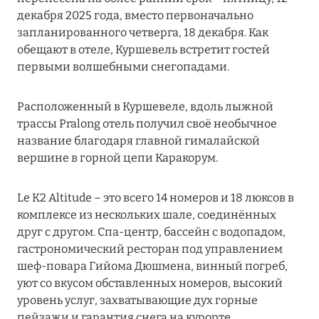
MARCH GRAND ESCAPE: ПРЕДЛОЖЕНИЕ ОТ Á
декабря 2025 года, вместо первоначально
LA CARTE PREMIUM ПО ОТЕЛЮ WALDORF
запланированного четверга, 18 декабря. Как
ASTORIA MALDIVES ITHAAFUSHI, МАЛЬДИВЫ
обещают в отеле, Куршевель встретит гостей
первыми волшебными снегопадами.
Подробнее
Расположенный в Куршевеле, вдоль лыжной
трассы Pralong отель получил своё необычное
12 ноября 2025
название благодаря главной гималайской
MANDARIN ORIENTAL JUMEIRA — SUITE
вершине в горной цепи Каракорум.
NOVEMBER
Подробнее
Le K2 Altitude – это всего 14 номеров и 18 люксов в
комплексе из нескольких шале, соединённых
друг с другом. Спа-центр, бассейн с водопадом,
13 мая 2025
гастрономический ресторан под управлением
шеф-повара Гийома Дюшмена, винный погреб,
ЗАБРОНИРУЙТЕ FOUR SEASONS RESORT
уют со вкусом обставленных номеров, высокий
DUBAI AT JUMEIRAH BEACH ПО ЛУЧШИМ
уровень услуг, захватывающие дух горные
ЦЕНАМ
пейзажи и гарантия снега на курорте.