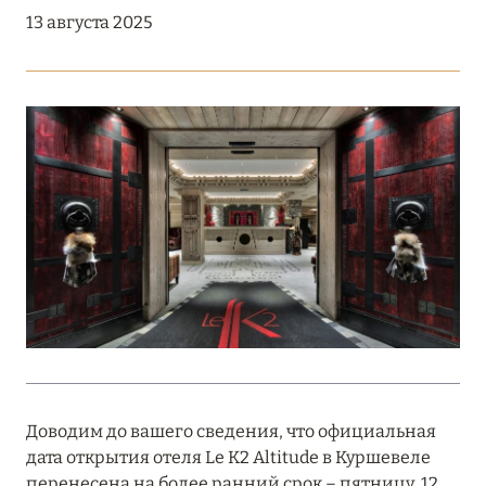
Подробнее
13 августа 2025
18 мая 2026
THE ST. REGIS MALDIVES VOMMULI:
МАНИФЕСТ ЭСТЕТИКИ В САМОМ СЕРДЦЕ
ОКЕАНА
Подробнее
27 апреля 2026
ПОЛНАЯ ПЕРЕЗАГРУЗКА: JUMEIRAH BALI,
ПРЯМОЙ ПЕРЕЛЁТ
Подробнее
Доводим до вашего сведения, что официальная
дата открытия отеля Le K2 Altitude в Куршевеле
20 марта 2026
перенесена на более ранний срок – пятницу, 12