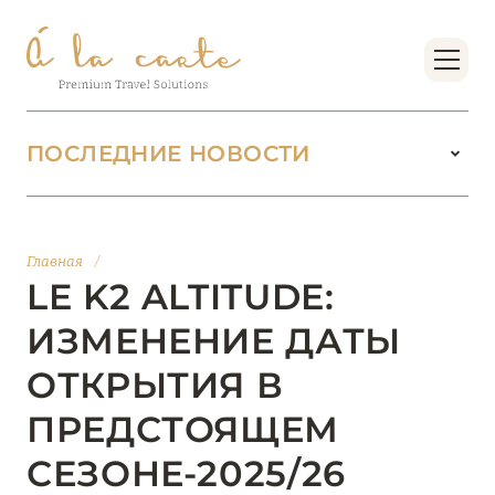
ПОСЛЕДНИЕ НОВОСТИ
18 июня 2026
БУТИК-КУРОРТЫ МАЛЬДИВСКИХ ОСТРОВОВ
Главная
/
ОТ VERSA COLLECTION
LE K2 ALTITUDE:
Подробнее
ИЗМЕНЕНИЕ ДАТЫ
ОТКРЫТИЯ В
01 июня 2026
ПРЕДСТОЯЩЕМ
JUMEIRAH OLHAHALI ISLAND MALDIVES: ВАШ
ОАЗИС ТЕПЛА И ИЗЫСКАННОСТИ
СЕЗОНЕ-2025/26