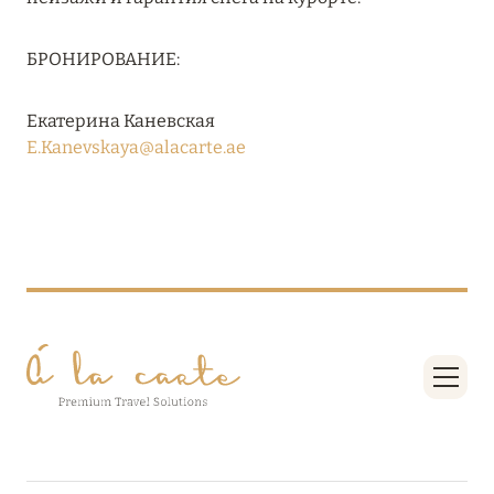
Подробнее
БРОНИРОВАНИЕ:
04 апреля 2025
Екатерина Каневская
ATLANTIS THE PALM: НОВЫЙ ПАКЕТ
E.Kanevskaya@alacarte.ae
НАПИТКОВ ДЛЯ HB И FB
Подробнее
13 февраля 2025
MANDARIN ORIENTAL JUMEIRA, DUBAI:
СКИДКИ ДО 30 % ОТ СУММЫ КОНТРАКТА НА
РАЗМЕЩЕНИЕ ВЕСНОЙ
Подробнее
11 декабря 2024