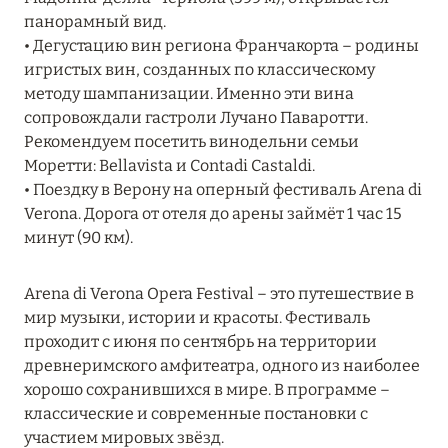
Подробнее
панорамный вид.
• Дегустацию вин региона Франчакорта – родины
игристых вин, созданных по классическому
04 апреля 2025
методу шампанизации. Именно эти вина
ATLANTIS THE PALM: НОВЫЙ ПАКЕТ
сопровождали гастроли Лучано Паваротти.
НАПИТКОВ ДЛЯ HB И FB
Рекомендуем посетить винодельни семьи
Моретти: Bellavista и Contadi Castaldi.
Подробнее
• Поездку в Верону на оперный фестиваль Arena di
Verona. Дорога от отеля до арены займёт 1 час 15
минут (90 км).
13 февраля 2025
MANDARIN ORIENTAL JUMEIRA, DUBAI:
Arena di Verona Opera Festival – это путешествие в
СКИДКИ ДО 30 % ОТ СУММЫ КОНТРАКТА НА
мир музыки, истории и красоты. Фестиваль
РАЗМЕЩЕНИЕ ВЕСНОЙ
проходит с июня по сентябрь на территории
древнеримского амфитеатра, одного из наиболее
Подробнее
хорошо сохранившихся в мире. В программе –
классические и современные постановки с
участием мировых звёзд.
11 декабря 2024