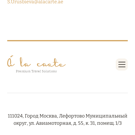
S.Urusbieva@alacarte.ae
27 сентября 2024
HÔTEL BARRIÈRE LES NEIGES
Подробнее
27 сентября 2024
RIXOS PREMIUM SAADIYAT ISLAND ABU DHABI:
КОНЦЕПЦИЯ «ВСЁ ВКЛЮЧЕНО – ВСЁ
ЭКСКЛЮЗИВНО»
Подробнее
20 августа 2024
ВЫГОДНАЯ АРИФМЕТИКА ОТ ULTIMA GSTAAD
111024, Город Москва, Лефортово Муниципальный
И ULTIMA COURCHEVEL
округ, ул. Авиамоторная, д. 55, к. 31, помещ. 1/3
Подробнее