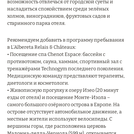
возможность отвлечься от городской суеты и
MARCH GRAND ESCAPE: ПРЕДЛОЖЕНИЕ ОТ Á
насладиться спокойствием среди зелёных
LA CARTE PREMIUM ПО ОТЕЛЮ WALDORF
холмов, виноградников, фруктовых садов и
ASTORIA MALDIVES ITHAAFUSHI, МАЛЬДИВЫ
старинного парка отеля.
Подробнее
Рекомендуем добавить в программу пребывания
в L’Albereta Relais & Châteaux:
12 ноября 2025
• Посещение спа Chenot Espace: бассейн с
противотоком, сауна, хаммам, спортивный зал с
MANDARIN ORIENTAL JUMEIRA — SUITE
тренажёрами Technogym последнего поколения.
NOVEMBER
Медицинскую команду представляют терапевты,
Подробнее
диетологи и косметологи.
• Живописную прогулку к озеру Изео (20 минут
езды от отеля) и посещение Монте-Изола –
13 мая 2025
самого большого озёрного острова в Европе. На
острове отсутствует автомобильное движение, а
ЗАБРОНИРУЙТЕ FOUR SEASONS RESORT
местные жители используют велосипеды. С
DUBAI AT JUMEIRAH BEACH ПО ЛУЧШИМ
вершины горы, где расположена церковь
ЦЕНАМ
Мадонна-делла-Чериола (599 м), открывается