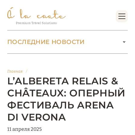
ПОСЛЕДНИЕ НОВОСТИ
18 июня 2026
БУТИК-КУРОРТЫ МАЛЬДИВСКИХ ОСТРОВОВ
Главная
/
ОТ VERSA COLLECTION
L’ALBERETA RELAIS &
Подробнее
CHÂTEAUX: ОПЕРНЫЙ
ФЕСТИВАЛЬ ARENA
01 июня 2026
DI VERONA
JUMEIRAH OLHAHALI ISLAND MALDIVES: ВАШ
ОАЗИС ТЕПЛА И ИЗЫСКАННОСТИ
11 апреля 2025