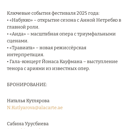
RIXOS PREMIUM SAADIYAT ISLAND ABU DHABI:
Ключевые события фестиваля 2025 года:
КОНЦЕПЦИЯ «ВСЁ ВКЛЮЧЕНО – ВСЁ
• «Набукко» – открытие сезона с Анной Нетребко в
ЭКСКЛЮЗИВНО»
главной роли.
Подробнее
• «Аида» – масштабная опера с триумфальными
сценами.
• «Травиата» – новая режиссёрская
27 сентября 2024
интерпретация.
• Гала-концерт Йонаса Кауфмана – выступление
HÔTEL BARRIÈRE LES NEIGES
тенора с ариями из известных опер.
Подробнее
БРОНИРОВАНИЕ:
27 сентября 2024
Наталья Кутлярова
HÔTEL BARRIÈRE LES NEIGES
N.Kutlyarova@alacarte.ae
Подробнее
Сабина Урусбиева