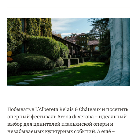
Подробнее
18 мая 2026
THE ST. REGIS MALDIVES VOMMULI:
МАНИФЕСТ ЭСТЕТИКИ В САМОМ СЕРДЦЕ
ОКЕАНА
Подробнее
27 апреля 2026
ПОЛНАЯ ПЕРЕЗАГРУЗКА: JUMEIRAH BALI,
ПРЯМОЙ ПЕРЕЛЁТ
Побывать в L’Albereta Relais & Châteaux и посетить
Подробнее
оперный фестиваль Arena di Verona – идеальный
выбор для ценителей итальянской оперы и
незабываемых культурных событий. А ещё –
20 марта 2026