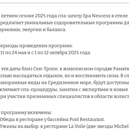
 летнем сезоне 2025 года спа-центр Spa Nescens в отеле L
редлагает уникальные оздоровительные программы д
армонии, энергии и баланса.
ериоды проведения программ:
 11 по 24 мая и с 1 по 12 октября 2025 года.
 эти даты близ Сен-Тропе, в живописном городке Раматю
олько насладиться отдыхом, но и восстановить силы. В 
анорамные виды на Средиземное море, будут доступны
ключают спа-процедуры, занятия с экспертами и новы
ри участии признанных специалистов в области холист
 программу включены:
 Обеды в ресторане у бассейна Pool Restaurant.
 Ужины на выбор: в ресторане La Voile (две звезды Micheli