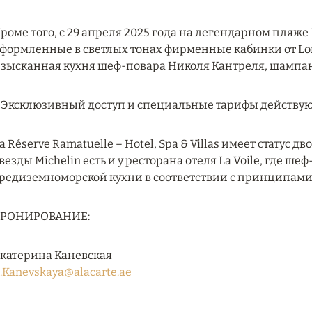
роме того, с 29 апреля 2025 года на легендарном пляж
формленные в светлых тонах фирменные кабинки от Loro P
зысканная кухня шеф-повара Николя Кантреля, шампан
 Эксклюзивный доступ и специальные тарифы действуют 
a Réserve Ramatuelle – Hotel, Spa & Villas имеет статус 
везды Michelin есть и у ресторана отеля La Voile, где ш
редиземноморской кухни в соответствии с принципами
БРОНИРОВАНИЕ:
катерина Каневская
.Kanevskaya@alacarte.ae