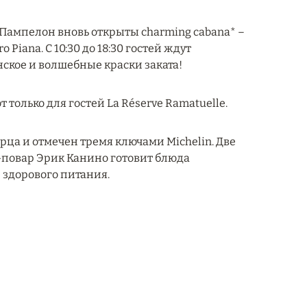
е Пампелон вновь открыты charming cabana* –
iana. С 10:30 до 18:30 гостей ждут
ское и волшебные краски заката!
только для гостей La Réserve Ramatuelle.
дворца и отмечен тремя ключами Michelin. Две
еф-повар Эрик Канино готовит блюда
 здорового питания.