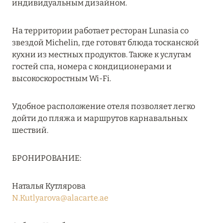
индивидуальным дизайном.
RIXOS PREMIUM SAADIYAT ISLAND ABU DHABI:
КОНЦЕПЦИЯ «ВСЁ ВКЛЮЧЕНО – ВСЁ
На территории работает ресторан Lunasia со
ЭКСКЛЮЗИВНО»
звездой Michelin, где готовят блюда тосканской
Подробнее
кухни из местных продуктов. Также к услугам
гостей спа, номера с кондиционерами и
высокоскоростным Wi-Fi.
27 сентября 2024
Удобное расположение отеля позволяет легко
HÔTEL BARRIÈRE LES NEIGES
дойти до пляжа и маршрутов карнавальных
Подробнее
шествий.
БРОНИРОВАНИЕ:
27 сентября 2024
HÔTEL BARRIÈRE LES NEIGES
Наталья Кутлярова
Подробнее
N.Kutlyarova@alacarte.ae