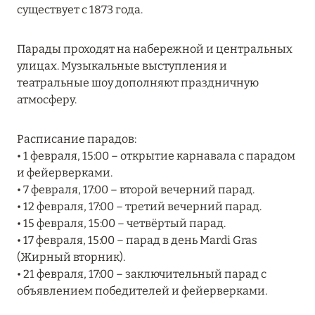
существует с 1873 года.
MARCH GRAND ESCAPE: ПРЕДЛОЖЕНИЕ ОТ Á
LA CARTE PREMIUM ПО ОТЕЛЮ WALDORF
ASTORIA MALDIVES ITHAAFUSHI, МАЛЬДИВЫ
Парады проходят на набережной и центральных
улицах. Музыкальные выступления и
Подробнее
театральные шоу дополняют праздничную
атмосферу.
12 ноября 2025
Расписание парадов:
MANDARIN ORIENTAL JUMEIRA — SUITE
• 1 февраля, 15:00 – открытие карнавала с парадом
NOVEMBER
и фейерверками.
Подробнее
• 7 февраля, 17:00 – второй вечерний парад.
• 12 февраля, 17:00 – третий вечерний парад.
• 15 февраля, 15:00 – четвёртый парад.
13 мая 2025
• 17 февраля, 15:00 – парад в день Mardi Gras
(Жирный вторник).
ЗАБРОНИРУЙТЕ FOUR SEASONS RESORT
• 21 февраля, 17:00 – заключительный парад с
DUBAI AT JUMEIRAH BEACH ПО ЛУЧШИМ
объявлением победителей и фейерверками.
ЦЕНАМ