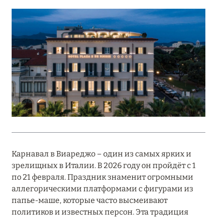
Подробнее
18 мая 2026
THE ST. REGIS MALDIVES VOMMULI:
МАНИФЕСТ ЭСТЕТИКИ В САМОМ СЕРДЦЕ
ОКЕАНА
Подробнее
27 апреля 2026
ПОЛНАЯ ПЕРЕЗАГРУЗКА: JUMEIRAH BALI,
Карнавал в Виареджо – один из самых ярких и
ПРЯМОЙ ПЕРЕЛЁТ
зрелищных в Италии. В 2026 году он пройдёт с 1
Подробнее
по 21 февраля. Праздник знаменит огромными
аллегорическими платформами с фигурами из
папье-маше, которые часто высмеивают
20 марта 2026
политиков и известных персон. Эта традиция