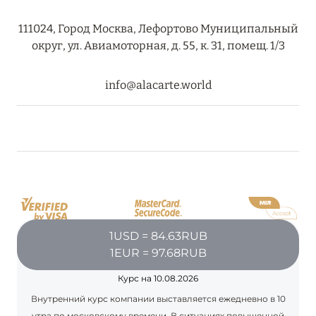
111024, Город Москва, Лефортово Муниципальный
округ, ул. Авиамоторная, д. 55, к. 31, помещ. 1/3
08 августа 2024
THE NAUTILUS MALDIVES: МАНТЫ, КИТОВЫЕ
info@alacarte.world
АКУЛЫ И ПРЕДЛОЖЕНИЯ ОТ ОТЕЛЯ
Подробнее
30 июля 2024
ONE&ONLY PORTONOVI: В АВГУСТЕ ПО
СПЕЦИАЛЬНЫМ ЦЕНАМ
Подробнее
1USD = 84.63RUB
1EUR = 97.68RUB
Курс на 10.08.2026
19 июля 2024
Внутренний курс компании выставляется ежедневно в 10
BIJAL: АКТУАЛЬНЫЕ СПЕЦИАЛЬНЫЕ
утра по московскому времени. В ситуациях повышенной