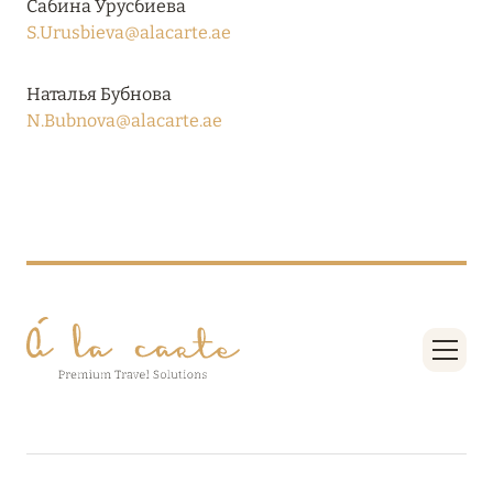
Сабина Урусбиева
27 сентября 2024
S.Urusbieva@alacarte.ae
HÔTEL BARRIÈRE LES NEIGES
Наталья Бубнова
Подробнее
N.Bubnova@alacarte.ae
27 сентября 2024
RIXOS PREMIUM SAADIYAT ISLAND ABU DHABI:
КОНЦЕПЦИЯ «ВСЁ ВКЛЮЧЕНО – ВСЁ
ЭКСКЛЮЗИВНО»
Подробнее
20 августа 2024
ВЫГОДНАЯ АРИФМЕТИКА ОТ ULTIMA GSTAAD
И ULTIMA COURCHEVEL
Подробнее