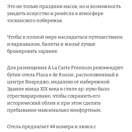
Подробнее
Это не только праздник масок, но и возможность
увидеть искусство и ремёсла в атмосфере
тосканского побережья.
04 апреля 2025
ATLANTIS THE PALM: НОВЫЙ ПАКЕТ
Чтобы в полной мере насладиться путешествием
НАПИТКОВ ДЛЯ HB И FB
и карнавалом, билеты и жильё лучше
бронировать заранее.
Подробнее
Для размещения Á La Carte Premium рекомендует
13 февраля 2025
бутик-отель Plaza e de Russie, расположенный в
центре Виареджо, недалеко от набережной.
MANDARIN ORIENTAL JUMEIRA, DUBAI:
Здание конца XIX века в стиле ар-нуво было
СКИДКИ ДО 30 % ОТ СУММЫ КОНТРАКТА НА
отреставрировано, чтобы сохранить его
РАЗМЕЩЕНИЕ ВЕСНОЙ
исторический облик и при этом сделать
Подробнее
пребывание максимально комфортным.
Отель предлагает 44 номера и люкса с
11 декабря 2024