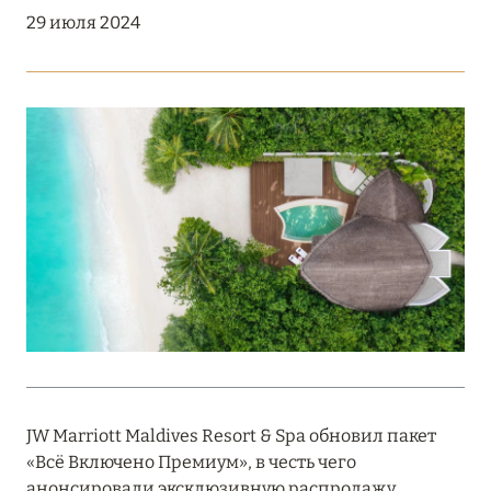
Подробнее
29 июля 2024
18 мая 2026
THE ST. REGIS MALDIVES VOMMULI:
МАНИФЕСТ ЭСТЕТИКИ В САМОМ СЕРДЦЕ
ОКЕАНА
Подробнее
27 апреля 2026
ПОЛНАЯ ПЕРЕЗАГРУЗКА: JUMEIRAH BALI,
ПРЯМОЙ ПЕРЕЛЁТ
Подробнее
JW Marriott Maldives Resort & Spa обновил пакет
«Всё Включено Премиум», в честь чего
20 марта 2026
анонсировали эксклюзивную распродажу.