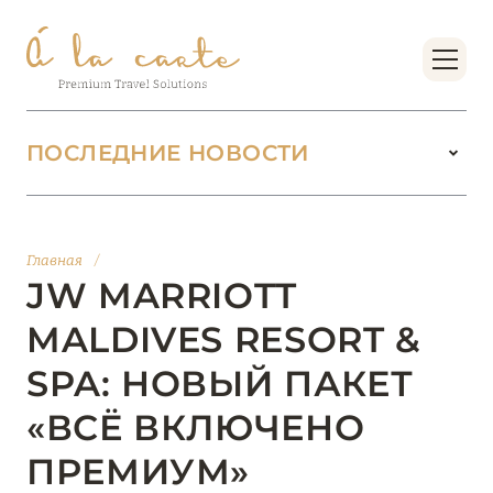
ПОСЛЕДНИЕ НОВОСТИ
18 июня 2026
БУТИК-КУРОРТЫ МАЛЬДИВСКИХ ОСТРОВОВ
Главная
/
ОТ VERSA COLLECTION
JW MARRIOTT
Подробнее
MALDIVES RESORT &
SPA: НОВЫЙ ПАКЕТ
01 июня 2026
«ВСЁ ВКЛЮЧЕНО
JUMEIRAH OLHAHALI ISLAND MALDIVES: ВАШ
ОАЗИС ТЕПЛА И ИЗЫСКАННОСТИ
ПРЕМИУМ»