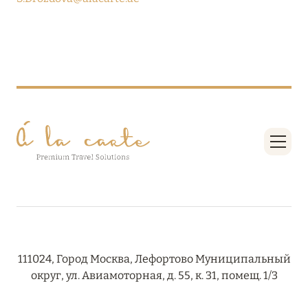
RIXOS PREMIUM SAADIYAT ISLAND ABU DHABI:
КОНЦЕПЦИЯ «ВСЁ ВКЛЮЧЕНО – ВСЁ
ЭКСКЛЮЗИВНО»
Подробнее
27 сентября 2024
HÔTEL BARRIÈRE LES NEIGES
Подробнее
27 сентября 2024
HÔTEL BARRIÈRE LES NEIGES
111024, Город Москва, Лефортово Муниципальный
Подробнее
округ, ул. Авиамоторная, д. 55, к. 31, помещ. 1/3