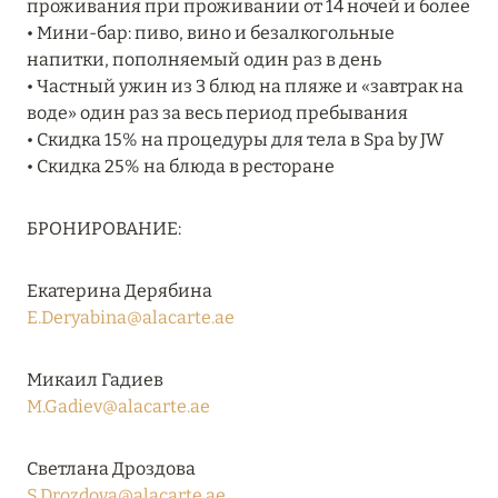
проживания при проживании от 14 ночей и более
Подробнее
• Мини-бар: пиво, вино и безалкогольные
напитки, пополняемый один раз в день
• Частный ужин из 3 блюд на пляже и «завтрак на
04 апреля 2025
воде» один раз за весь период пребывания
ATLANTIS THE PALM: НОВЫЙ ПАКЕТ
• Скидка 15% на процедуры для тела в Spa by JW
НАПИТКОВ ДЛЯ HB И FB
• Скидка 25% на блюда в ресторане
Подробнее
БРОНИРОВАНИЕ:
13 февраля 2025
Екатерина Дерябина
MANDARIN ORIENTAL JUMEIRA, DUBAI:
E.Deryabina@alacarte.ae
СКИДКИ ДО 30 % ОТ СУММЫ КОНТРАКТА НА
РАЗМЕЩЕНИЕ ВЕСНОЙ
Микаил Гадиев
M.Gadiev@alacarte.ae
Подробнее
Светлана Дроздова
11 декабря 2024
S.Drozdova@alacarte.ae