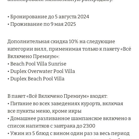
MARCH GRAND ESCAPE: ПРЕДЛОЖЕНИЕ ОТ Á
LA CARTE PREMIUM ПО ОТЕЛЮ WALDORF
• Бронирование до 5 августа 2024
ASTORIA MALDIVES ITHAAFUSHI, МАЛЬДИВЫ
• Проживание по 9 мая 2025
Подробнее
Дополнительная скидка 10% на следующие
категории вилл, применимая только к пакету «Всё
12 ноября 2025
Включено Премиум»:
• Beach Pool Villa Sunrise
MANDARIN ORIENTAL JUMEIRA — SUITE
• Duplex Overwater Pool Villa
NOVEMBER
• Duplex Beach Pool Villa
Подробнее
В пакет «Всё Включено Премиум» входят:
• Питание во всех заведениях курорта, включая
13 мая 2025
все пункты меню, кроме икры
ЗАБРОНИРУЙТЕ FOUR SEASONS RESORT
• Домашнее разливанное шампанское включено в
DUBAI AT JUMEIRAH BEACH ПО ЛУЧШИМ
список напитков с завтрака до 23:00
ЦЕНАМ
• Ужин из 5 блюд с вином один раз за весь период