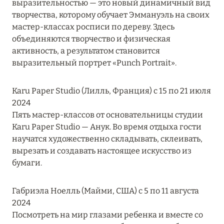
выразительностью — это новый динамичный вид
Подробнее
творчества, которому обучает Эммануэль на своих
мастер-классах росписи по дереву. Здесь
объединяются творчество и физическая
04 апреля 2025
активность, а результатом становится
ATLANTIS THE PALM: НОВЫЙ ПАКЕТ
выразительный портрет «Punch Portrait».
НАПИТКОВ ДЛЯ HB И FB
Подробнее
Karu Paper Studio (Лилль, Франция) с 15 по 21 июля
2024
Пять мастер-классов от основательницы студии
13 февраля 2025
Karu Paper Studio — Анук. Во время отдыха гости
научатся художественно складывать, склеивать,
MANDARIN ORIENTAL JUMEIRA, DUBAI:
вырезать и создавать настоящее искусство из
СКИДКИ ДО 30 % ОТ СУММЫ КОНТРАКТА НА
бумаги.
РАЗМЕЩЕНИЕ ВЕСНОЙ
Подробнее
Габриэла Ноелль (Майми, США) с 5 по 11 августа
2024
Посмотреть на мир глазами ребенка и вместе со
11 декабря 2024