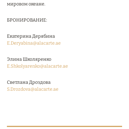
мировом океане.
27 сентября 2024
HÔTEL BARRIÈRE LES NEIGES
БРОНИРОВАНИЕ:
Подробнее
Екатерина Дерябина
E.Deryabina@alacarte.ae
27 сентября 2024
RIXOS PREMIUM SAADIYAT ISLAND ABU DHABI:
Элина Школяренко
КОНЦЕПЦИЯ «ВСЁ ВКЛЮЧЕНО – ВСЁ
E.Shkolyarenko@alacarte.ae
ЭКСКЛЮЗИВНО»
Подробнее
Светлана Дроздова
S.Drozdova@alacarte.ae
20 августа 2024
ВЫГОДНАЯ АРИФМЕТИКА ОТ ULTIMA GSTAAD
И ULTIMA COURCHEVEL
Подробнее