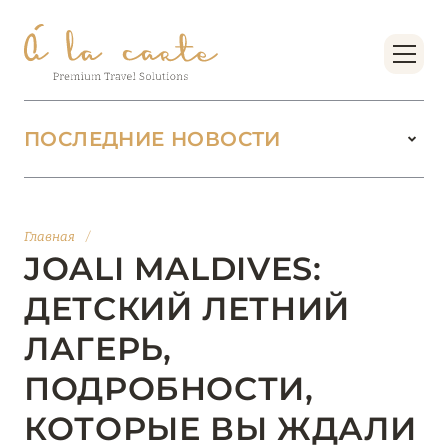
ПОСЛЕДНИЕ НОВОСТИ
18 июня 2026
БУТИК-КУРОРТЫ МАЛЬДИВСКИХ ОСТРОВОВ
Главная
/
ОТ VERSA COLLECTION
JOALI MALDIVES:
Подробнее
ДЕТСКИЙ ЛЕТНИЙ
ЛАГЕРЬ,
01 июня 2026
ПОДРОБНОСТИ,
JUMEIRAH OLHAHALI ISLAND MALDIVES: ВАШ
ОАЗИС ТЕПЛА И ИЗЫСКАННОСТИ
КОТОРЫЕ ВЫ ЖДАЛИ