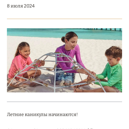
Подробнее
8 июля 2024
18 мая 2026
THE ST. REGIS MALDIVES VOMMULI:
МАНИФЕСТ ЭСТЕТИКИ В САМОМ СЕРДЦЕ
ОКЕАНА
Подробнее
27 апреля 2026
ПОЛНАЯ ПЕРЕЗАГРУЗКА: JUMEIRAH BALI,
ПРЯМОЙ ПЕРЕЛЁТ
Подробнее
Летние каникулы начинаются!
20 марта 2026