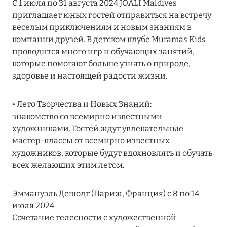
С 1 июля по 31 августа 2024 JOALI Maldives
MARCH GRAND ESCAPE: ПРЕДЛОЖЕНИЕ ОТ Á
приглашает юных гостей отправиться на встречу
LA CARTE PREMIUM ПО ОТЕЛЮ WALDORF
веселым приключениям и новым знаниям в
ASTORIA MALDIVES ITHAAFUSHI, МАЛЬДИВЫ
компании друзей. В детском клубе Muramas Kids
проводится много игр и обучающих занятий,
Подробнее
которые помогают больше узнать о природе,
здоровье и настоящей радости жизни.
12 ноября 2025
• Лето Творчества и Новых Знаний:
MANDARIN ORIENTAL JUMEIRA — SUITE
знакомство со всемирно известными
NOVEMBER
художниками. Гостей ждут увлекательные
Подробнее
мастер-классы от всемирно известных
художников, которые будут вдохновлять и обучать
всех желающих этим летом.
13 мая 2025
ЗАБРОНИРУЙТЕ FOUR SEASONS RESORT
Эммануэль Дешодт (Париж, Франция) с 8 по 14
DUBAI AT JUMEIRAH BEACH ПО ЛУЧШИМ
июля 2024
ЦЕНАМ
Cочетание телесности с художественной