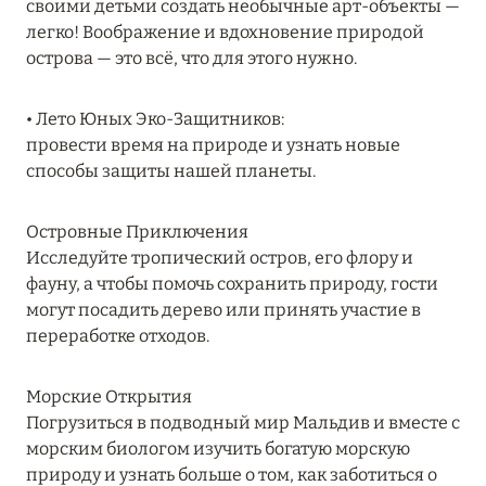
своими детьми создать необычные арт-объекты —
RIXOS PREMIUM SAADIYAT ISLAND ABU DHABI:
легко! Воображение и вдохновение природой
КОНЦЕПЦИЯ «ВСЁ ВКЛЮЧЕНО – ВСЁ
острова — это всё, что для этого нужно.
ЭКСКЛЮЗИВНО»
• Лето Юных Эко-Защитников:
Подробнее
провести время на природе и узнать новые
способы защиты нашей планеты.
27 сентября 2024
Островные Приключения
HÔTEL BARRIÈRE LES NEIGES
Исследуйте тропический остров, его флору и
Подробнее
фауну, а чтобы помочь сохранить природу, гости
могут посадить дерево или принять участие в
переработке отходов.
27 сентября 2024
HÔTEL BARRIÈRE LES NEIGES
Морские Открытия
Погрузиться в подводный мир Мальдив и вместе с
Подробнее
морским биологом изучить богатую морскую
природу и узнать больше о том, как заботиться о