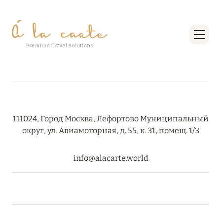
08 августа 2024
THE NAUTILUS MALDIVES: МАНТЫ, КИТОВЫЕ
АКУЛЫ И ПРЕДЛОЖЕНИЯ ОТ ОТЕЛЯ
Подробнее
30 июля 2024
111024, Город Москва, Лефортово Муниципальный
округ, ул. Авиамоторная, д. 55, к. 31, помещ. 1/3
ONE&ONLY PORTONOVI: В АВГУСТЕ ПО
СПЕЦИАЛЬНЫМ ЦЕНАМ
info@alacarte.world
Подробнее
19 июля 2024
BIJAL: АКТУАЛЬНЫЕ СПЕЦИАЛЬНЫЕ