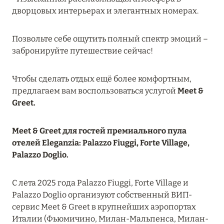
дворцовых интерьерах и элегантных номерах.
RIXOS PREMIUM SAADIYAT ISLAND ABU DHABI:
КОНЦЕПЦИЯ «ВСЁ ВКЛЮЧЕНО – ВСЁ
ЭКСКЛЮЗИВНО»
Позвольте себе ощутить полный спектр эмоций –
забронируйте путешествие сейчас!
Подробнее
Чтобы сделать отдых ещё более комфортным,
27 сентября 2024
предлагаем вам воспользоваться услугой
Meet &
Greet.
HÔTEL BARRIÈRE LES NEIGES
Подробнее
Meet & Greet для гостей премиального пула
отелей Eleganzia: Palazzo Fiuggi, Forte Village,
Palazzo Doglio.
27 сентября 2024
HÔTEL BARRIÈRE LES NEIGES
C лета 2025 года Palazzo Fiuggi, Forte Village и
Palazzo Doglio организуют собственный ВИП-
Подробнее
сервис Meet & Greet в крупнейших аэропортах
Италии (Фьюмичино, Милан-Мальпенса, Милан-