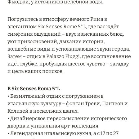
Фьюджи, у источников целебной воды.
MARCH GRAND ESCAPE: ПРЕДЛОЖЕНИЕ ОТ Á
LA CARTE PREMIUM ПО ОТЕЛЮ WALDORF
Погрузитесь в атмосферу вечного Рима в
ASTORIA MALDIVES ITHAAFUSHI, МАЛЬДИВЫ
элегантном Six Senses Rome 5*L, где вас ждёт
Подробнее
симфония ощущений – вкус изысканных блюд,
уют прикосновений, дыхание истории,
волшебные виды и успокаивающие звуки города.
12 ноября 2025
Затем – отдых в Palazzo Fiuggi, где восстановление
идёт глубже, пробуждая шестое чувство – загадку
MANDARIN ORIENTAL JUMEIRA — SUITE
и цель наших поисков.
NOVEMBER
Подробнее
В Six Senses Roma 5*L
• Безмятежный отдых с погружением в
итальянскую культуру – фонтан Треви, Пантеон и
13 мая 2025
Колизей в нескольких шагах.
ЗАБРОНИРУЙТЕ FOUR SEASONS RESORT
• Дизайнерское переосмысление исторического
DUBAI AT JUMEIRAH BEACH ПО ЛУЧШИМ
дворца и уникальная арт-коллекция.
ЦЕНАМ
• Легендарная итальянскую кухня, а с 17 по 27