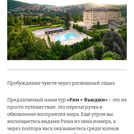
Подробнее
18 мая 2026
THE ST. REGIS MALDIVES VOMMULI:
МАНИФЕСТ ЭСТЕТИКИ В САМОМ СЕРДЦЕ
ОКЕАНА
Подробнее
27 апреля 2026
Пробуждение чувств через роскошный отдых
ПОЛНАЯ ПЕРЕЗАГРУЗКА: JUMEIRAH BALI,
ПРЯМОЙ ПЕРЕЛЁТ
Предлагаемый нами тур
«Рим + Фьюджи»
– это не
просто путешествие, это перезагрузка и
Подробнее
обновление восприятия мира. Ещё утром вы
восхищаетесь видами Рима из окна номера, а
через полтора часа оказываетесь среди холмов
20 марта 2026