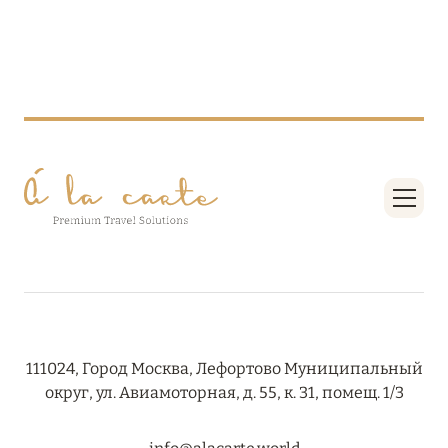
ПРЕДЛОЖЕНИЯ
Подробнее
05 июля 2024
THE ST. REGIS MALDIVES VOMMULI RESORT:
НОВОГОДНИЕ ДАТЫ СО СКИДКОЙ 25%
Подробнее
26 июня 2024
SIX SENSES HOTELS RESORTS SPAS: ОАЗИС
КОМФОРТА, ЗДОРОВЬЯ И ГАРМОНИЧНОГО
ОТДЫХА
111024, Город Москва, Лефортово Муниципальный
округ, ул. Авиамоторная, д. 55, к. 31, помещ. 1/3
Подробнее