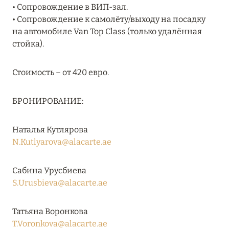
• Сопровождение в ВИП-зал.
• Сопровождение к самолёту/выходу на посадку
на автомобиле Van Top Class (только удалённая
08 августа 2024
стойка).
THE NAUTILUS MALDIVES: МАНТЫ, КИТОВЫЕ
АКУЛЫ И ПРЕДЛОЖЕНИЯ ОТ ОТЕЛЯ
Стоимость – от 420 евро.
Подробнее
БРОНИРОВАНИЕ:
30 июля 2024
Наталья Кутлярова
ONE&ONLY PORTONOVI: В АВГУСТЕ ПО
N.Kutlyarova@alacarte.ae
СПЕЦИАЛЬНЫМ ЦЕНАМ
Подробнее
Сабина Урусбиева
S.Urusbieva@alacarte.ae
19 июля 2024
Татьяна Воронкова
BIJAL: АКТУАЛЬНЫЕ СПЕЦИАЛЬНЫЕ
T.Voronkova@alacarte.ae