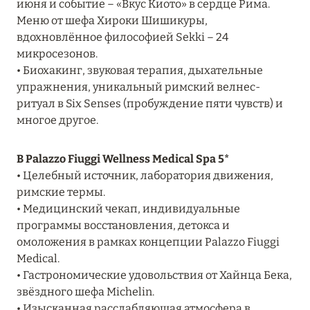
июня и событие – «Вкус Киото» в сердце Рима.
Подробнее
Меню от шефа Хироки Шишикуры,
вдохновлённое философией Sekki – 24
микросезонов.
04 апреля 2025
• Биохакинг, звуковая терапия, дыхательные
ATLANTIS THE PALM: НОВЫЙ ПАКЕТ
упражнения, уникальный римский велнес-
НАПИТКОВ ДЛЯ HB И FB
ритуал в Six Senses (пробуждение пяти чувств) и
многое другое.
Подробнее
В Palazzo Fiuggi Wellness Medical Spa 5*
13 февраля 2025
• Целебный источник, лаборатория движения,
римские термы.
MANDARIN ORIENTAL JUMEIRA, DUBAI:
• Медицинский чекап, индивидуальные
СКИДКИ ДО 30 % ОТ СУММЫ КОНТРАКТА НА
программы восстановления, детокса и
РАЗМЕЩЕНИЕ ВЕСНОЙ
омоложения в рамках концепции Palazzo Fiuggi
Подробнее
Medical.
• Гастрономические удовольствия от Хайнца Бека,
звёздного шефа Michelin.
11 декабря 2024
• Изысканная расслабляющая атмосфера в