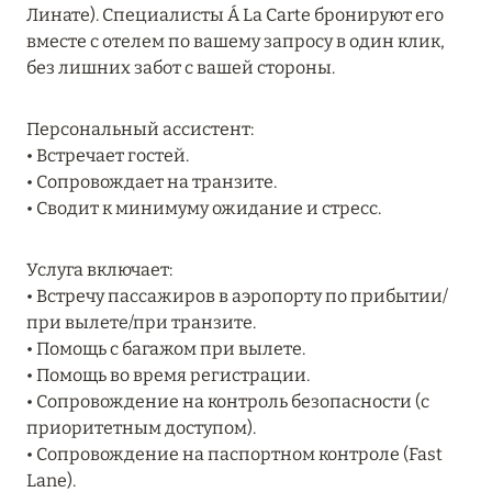
Линате). Специалисты Á La Carte бронируют его
27 сентября 2024
вместе с отелем по вашему запросу в один клик,
HÔTEL BARRIÈRE LES NEIGES
без лишних забот с вашей стороны.
Подробнее
Персональный ассистент:
• Встречает гостей.
27 сентября 2024
• Сопровождает на транзите.
• Сводит к минимуму ожидание и стресс.
RIXOS PREMIUM SAADIYAT ISLAND ABU DHABI:
КОНЦЕПЦИЯ «ВСЁ ВКЛЮЧЕНО – ВСЁ
ЭКСКЛЮЗИВНО»
Услуга включает:
• Встречу пассажиров в аэропорту по прибытии/
Подробнее
при вылете/при транзите.
• Помощь с багажом при вылете.
• Помощь во время регистрации.
20 августа 2024
• Сопровождение на контроль безопасности (с
ВЫГОДНАЯ АРИФМЕТИКА ОТ ULTIMA GSTAAD
приоритетным доступом).
И ULTIMA COURCHEVEL
• Сопровождение на паспортном контроле (Fast
Lane).
Подробнее