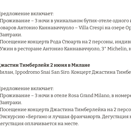
редложение включает:
 Проживание – 3 ночи в уникальном бутик-отеле одног
оваров Антонио Каннаваччуоло – Villa Crespi на озере Ор
 Завтраки.
 Посещение концерта Рода Стюарта на 2 персоны, индив
 Ужин в ресторане Антонио Каннаваччуоло, 3* Michelin,
жастин Тимберлейк 2 июня в Милане
илан, Ippodromo Snai San Siro. Концерт Джастина Тимберл
редложение включает:
 Проживание – 3 ночи в отеле Rosa Grand Milano, в номер
 Завтраки.
 Посещение концерта Джастина Тимберлейка на 2 перс
 Экскурсию «Бергамо и лучшая франчакорта. Дегустация на
егустация оплачивается на месте.