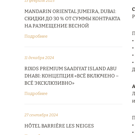
13 февраля 2025
С
MANDARIN ORIENTAL JUMEIRA, DUBAI:
Р
СКИДКИ ДО 30 % ОТ СУММЫ КОНТРАКТА
НА РАЗМЕЩЕНИЕ ВЕСНОЙ
П
Подробнее
•
•
•
11 декабря 2024
•
RIXOS PREMIUM SAADIYAT ISLAND ABU
Д
DHABI: КОНЦЕПЦИЯ «ВСЁ ВКЛЮЧЕНО –
ВСЁ ЭКСКЛЮЗИВНО»
А
Л
Подробнее
и
27 сентября 2024
П
•
HÔTEL BARRIÈRE LES NEIGES
•