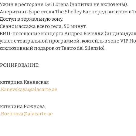
 Ужин в ресторане Dei Lorena (напитки не включены).
 Аперитив в баре отеля The Shelley Bar перед визитом в Tea
 Доступ в термальную зону.
 Сеанс массажа всего тела, 50 минут.
 ВИП-посещение концерта Андреа Бочелли (индивидуаль
уклет с театральной программой, коктейль в зоне VIP Ho
ксклюзивный подарок от Teatro del Silenzio).
БРОНИРОВАНИЕ:
катерина Каневская
.Kanevskaya@alacarte.ae
катерина Рожнова
.Rozhnova@alacarte.ae