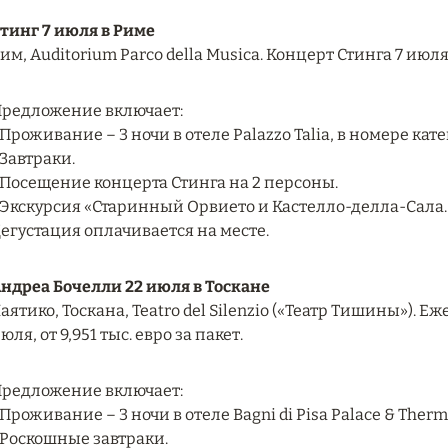
тинг 7 июля в Риме
им, Auditorium Parco della Musica. Концерт Стинга 7 июля, 
редложение включает:
 Проживание – 3 ночи в отеле Palazzo Talia, в номере кат
 Завтраки.
 Посещение концерта Стинга на 2 персоны.
 Экскурсия «Старинный Орвието и Кастелло-делла-Сала. Д
егустация оплачивается на месте.
ндреа Бочелли 22 июля в Тоскане
аятико, Тоскана, Teatro del Silenzio («Театр Тишины»).
юля, от 9,951 тыс. евро за пакет.
редложение включает:
 Проживание – 3 ночи в отеле Bagni di Pisa Palace & Therm
 Роскошные завтраки.