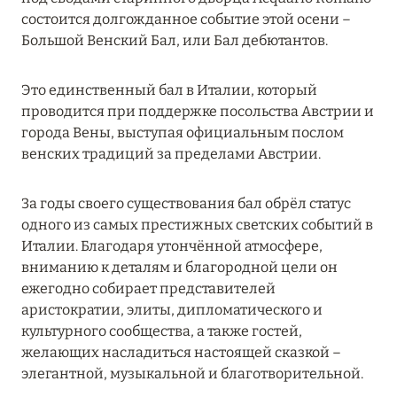
состоится долгожданное событие этой осени –
RIXOS PREMIUM SAADIYAT ISLAND ABU DHABI:
Большой Венский Бал, или Бал дебютантов.
КОНЦЕПЦИЯ «ВСЁ ВКЛЮЧЕНО – ВСЁ
ЭКСКЛЮЗИВНО»
Это единственный бал в Италии, который
Подробнее
проводится при поддержке посольства Австрии и
города Вены, выступая официальным послом
венских традиций за пределами Австрии.
27 сентября 2024
HÔTEL BARRIÈRE LES NEIGES
За годы своего существования бал обрёл статус
Подробнее
одного из самых престижных светских событий в
Италии. Благодаря утончённой атмосфере,
вниманию к деталям и благородной цели он
27 сентября 2024
ежегодно собирает представителей
аристократии, элиты, дипломатического и
HÔTEL BARRIÈRE LES NEIGES
культурного сообщества, а также гостей,
Подробнее
желающих насладиться настоящей сказкой –
элегантной, музыкальной и благотворительной.