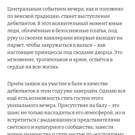
27 сентября 2024
Центральным событием вечера, как и положено
HÔTEL BARRIÈRE LES NEIGES
по венской традиции, станет выступление
дебютанток. В этот волнительный момент юные
Подробнее
леди, облачённые в белоснежные платья, под
руку со своими кавалерами впервые выходят на
паркет, чтобы закружиться в вальсе – как
27 сентября 2024
настоящие принцессы под сводами дворца. Это
RIXOS PREMIUM SAADIYAT ISLAND ABU DHABI:
мгновение, трогательное и яркое, остаётся в
КОНЦЕПЦИЯ «ВСЁ ВКЛЮЧЕНО – ВСЁ
сердце на всю жизнь.
ЭКСКЛЮЗИВНО»
Подробнее
Приём заявок на участие в бале в качестве
дебютанток в этом году уже завершён. Однако всё
ещё есть возможность стать гостем этого
20 августа 2024
уникального вечера. Присутствие на балу – это
шанс не только насладиться его атмосферой, но и
ВЫГОДНАЯ АРИФМЕТИКА ОТ ULTIMA GSTAAD
встретиться с выдающимися представителями
И ULTIMA COURCHEVEL
светского и культурного сообщества, завести
Подробнее
новые знакомства и стать частью по-настоящему