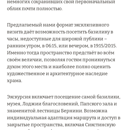
немногих сохранивших свой первоначальный
ПРЕДЛОЖЕНИЯ
облик почти полностью.
Подробнее
Предлагаемый нами формат эксклюзивного
визита даёт возможность посетить базилику в
05 июля 2024
часы, недоступные для широкой публики –
THE ST. REGIS MALDIVES VOMMULI RESORT:
ранним утром, в 06:15, или вечером, в 19:15/20:15.
НОВОГОДНИЕ ДАТЫ СО СКИДКОЙ 25%
Именно тогда пространство предстаёт во всём
своём величии, позволяя гостям проникнуться
Подробнее
духом этого места и наиболее полно оценить
художественное и архитектурное наследие
храма.
26 июня 2024
SIX SENSES HOTELS RESORTS SPAS: ОАЗИС
Экскурсия включает посещение самой базилики,
КОМФОРТА, ЗДОРОВЬЯ И ГАРМОНИЧНОГО
музея, Лоджии благословений, Папского зала и
ОТДЫХА
знаменитой лестницы Бернини. Возможна
Подробнее
индивидуальная адаптация маршрута и доступ в
закрытые пространства, включая Сикстинскую