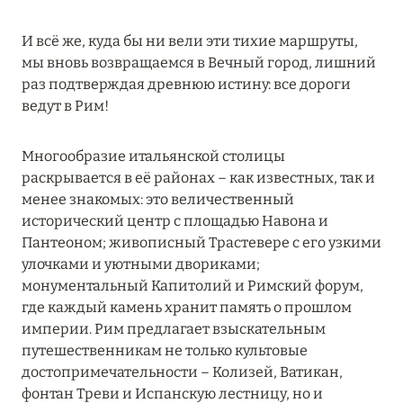
MARCH GRAND ESCAPE: ПРЕДЛОЖЕНИЕ ОТ Á
LA CARTE PREMIUM ПО ОТЕЛЮ WALDORF
И всё же, куда бы ни вели эти тихие маршруты,
ASTORIA MALDIVES ITHAAFUSHI, МАЛЬДИВЫ
мы вновь возвращаемся в Вечный город, лишний
раз подтверждая древнюю истину: все дороги
Подробнее
ведут в Рим!
Многообразие итальянской столицы
12 ноября 2025
раскрывается в её районах – как известных, так и
MANDARIN ORIENTAL JUMEIRA — SUITE
менее знакомых: это величественный
NOVEMBER
исторический центр с площадью Навона и
Подробнее
Пантеоном; живописный Трастевере с его узкими
улочками и уютными двориками;
монументальный Капитолий и Римский форум,
13 мая 2025
где каждый камень хранит память о прошлом
империи. Рим предлагает взыскательным
ЗАБРОНИРУЙТЕ FOUR SEASONS RESORT
путешественникам не только культовые
DUBAI AT JUMEIRAH BEACH ПО ЛУЧШИМ
достопримечательности – Колизей, Ватикан,
ЦЕНАМ
фонтан Треви и Испанскую лестницу, но и