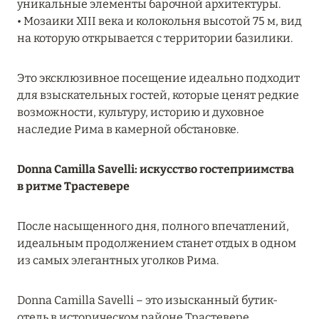
Подробнее
уникальные элементы барочной архитектуры.
• Мозаики XIII века и колокольня высотой 75 м, вид
на которую открывается с территории базилики.
23 апреля 2024
SONEVA SECRET: ДОЛГОЖДАННОЕ ОТКРЫТИЕ
Это эксклюзивное посещение идеально подходит
для взыскательных гостей, которые ценят редкие
Подробнее
возможности, культуру, историю и духовное
наследие Рима в камерной обстановке.
30 марта 2024
Donna Camilla Savelli: искусство гостеприимства
MÖVENPICK RESORT KUREDHIVARU
в ритме Трастевере
MALDIVES: ПРОДЛЕНИЕ СПЕЦПРЕДЛОЖЕНИЙ
Подробнее
После насыщенного дня, полного впечатлений,
идеальным продолжением станет отдых в одном
из самых элегантных уголков Рима.
21 марта 2024
WALDORF ASTORIA SEYCHELLES PLATTE
Donna Camilla Savelli – это изысканный бутик-
ISLAND
отель в историческом районе Трастевере,