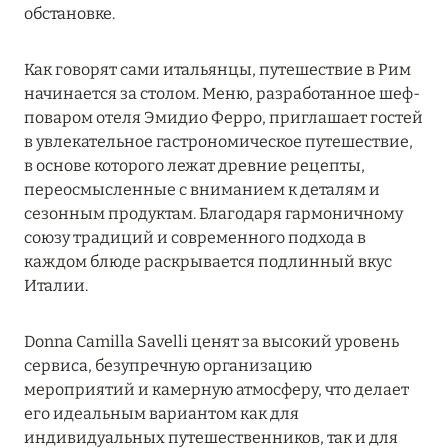
обстановке.
Подробнее
Как говорят сами итальянцы, путешествие в Рим
начинается за столом. Меню, разработанное шеф-
29 декабря 2023
поваром отеля Эмидио Ферро, приглашает гостей
HAPPY NEW YEAR!
в увлекательное гастрономическое путешествие,
в основе которого лежат древние рецепты,
Подробнее
переосмысленные с вниманием к деталям и
сезонным продуктам. Благодаря гармоничному
союзу традиций и современного подхода в
25 декабря 2023
каждом блюде раскрывается подлинный вкус
BARRIÈRE LES NEIGES: ЕСЛИ НОВЫЙ ГОД, ТО В
Италии.
КУРШЕВЕЛЕ
Подробнее
Donna Camilla Savelli ценят за высокий уровень
сервиса, безупречную организацию
мероприятий и камерную атмосферу, что делает
11 ноября 2023
его идеальным вариантом как для
индивидуальных путешественников, так и для
SONEVA SECRET: ОТКРЫТИЕ В ЯНВАРЕ 2024