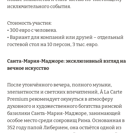
исключительного события.
08 августа 2024
Стоимость участия:
THE NAUTILUS MALDIVES: МАНТЫ, КИТОВЫЕ
• 300 евро с человека.
АКУЛЫ И ПРЕДЛОЖЕНИЯ ОТ ОТЕЛЯ
• Вариант для компаний или друзей – отдельный
гостевой стол на 10 персон, 3 тыс. евро.
Подробнее
Санта-Мария-Маджоре: эксклюзивный взгляд на
вечное искусство
30 июля 2024
ONE&ONLY PORTONOVI: В АВГУСТЕ ПО
После утончённого вечера, полного музыки,
СПЕЦИАЛЬНЫМ ЦЕНАМ
элегантности и светских впечатлений, Á La Carte
Подробнее
Premium рекомендует окунуться в атмосферу
духовного и художественного богатства римской
базилики Санта-Мария-Маджоре, занимающей
19 июля 2024
особое место среди сокровищ Рима. Основанная в
352 году папой Либерием, она остаётся одной из
BIJAL: АКТУАЛЬНЫЕ СПЕЦИАЛЬНЫЕ