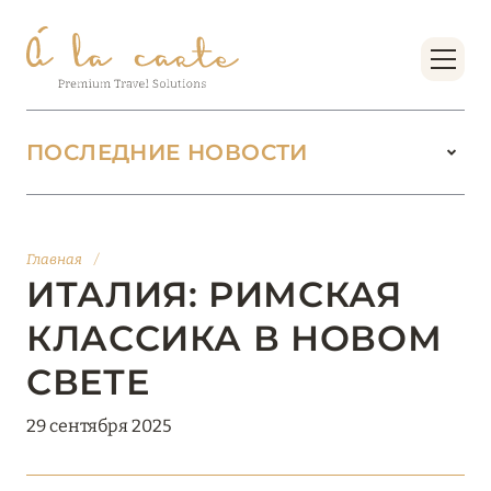
ПОСЛЕДНИЕ НОВОСТИ
18 июня 2026
БУТИК-КУРОРТЫ МАЛЬДИВСКИХ ОСТРОВОВ
Главная
/
ОТ VERSA COLLECTION
ИТАЛИЯ: РИМСКАЯ
Подробнее
КЛАССИКА В НОВОМ
СВЕТЕ
01 июня 2026
29 сентября 2025
JUMEIRAH OLHAHALI ISLAND MALDIVES: ВАШ
ОАЗИС ТЕПЛА И ИЗЫСКАННОСТИ