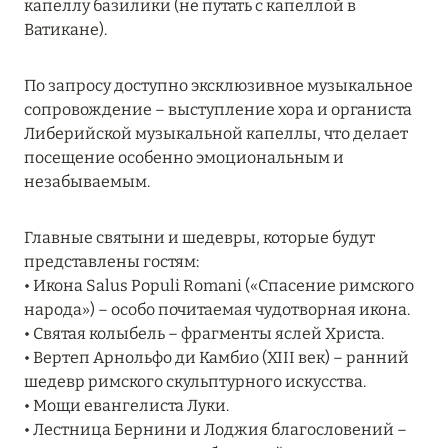
капеллу базилики (не путать с капеллой в
18 июня 2024
Ватикане).
FOUR SEASONS RESORT MALDIVES: ЛЕТОМ
ВЫГОДНЕЕ ДО 20%
По запросу доступно эксклюзивное музыкальное
сопровождение – выступление хора и органиста
Подробнее
Либерийской музыкальной капеллы, что делает
посещение особенно эмоциональным и
незабываемым.
04 июня 2024
PEACEFUL WEEKEND С ВИКОЙ ГАЗИНСКОЙ В
Главные святыни и шедевры, которые будут
AMANRUYA С 20-23 ИЮНЯ
представлены гостям:
Подробнее
• Икона Salus Populi Romani («Спасение римского
народа») – особо почитаемая чудотворная икона.
• Святая колыбель – фрагменты яслей Христа.
16 мая 2024
• Вертеп Арнольфо ди Камбио (XIII век) – ранний
шедевр римского скульптурного искусства.
VAKKARU MALDIVES: РАННЕЕ
• Мощи евангелиста Луки.
БРОНИРОВАНИЕ
• Лестница Бернини и Лоджия благословений –