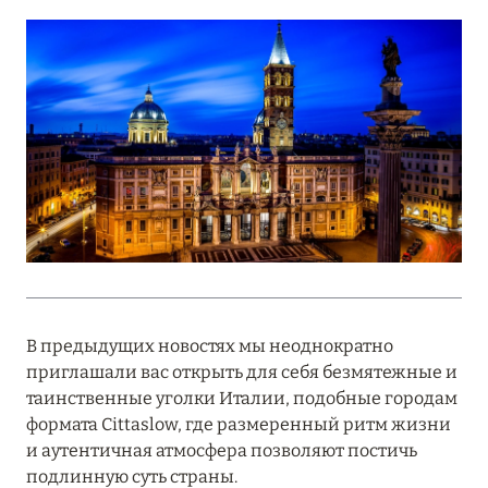
Подробнее
18 мая 2026
THE ST. REGIS MALDIVES VOMMULI:
МАНИФЕСТ ЭСТЕТИКИ В САМОМ СЕРДЦЕ
ОКЕАНА
Подробнее
27 апреля 2026
ПОЛНАЯ ПЕРЕЗАГРУЗКА: JUMEIRAH BALI,
В предыдущих новостях мы неоднократно
ПРЯМОЙ ПЕРЕЛЁТ
приглашали вас открыть для себя безмятежные и
Подробнее
таинственные уголки Италии, подобные городам
формата Cittaslow, где размеренный ритм жизни
и аутентичная атмосфера позволяют постичь
20 марта 2026
подлинную суть страны.