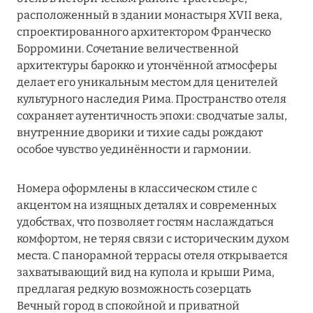
расположенный в здании монастыря XVII века,
Подробнее
спроектированного архитектором Франческо
Борромини. Сочетание величественной
архитектуры барокко и утончённой атмосферы
29 января 2024
делает его уникальным местом для ценителей
ONE&ONLY THE PALM, ДУБАЙ
культурного наследия Рима. Пространство отеля
сохраняет аутентичность эпохи: сводчатые залы,
Подробнее
внутренние дворики и тихие сады рождают
особое чувство уединённости и гармонии.
29 января 2024
Номера оформлены в классическом стиле с
ONE&ONLY ROYAL MIRAGE, ДУБАЙ
акцентом на изящных деталях и современных
Подробнее
удобствах, что позволяет гостям наслаждаться
комфортом, не теряя связи с историческим духом
места. С панорамной террасы отеля открывается
10 января 2024
захватывающий вид на купола и крыши Рима,
предлагая редкую возможность созерцать
ATLANTIS THE PALM, DUBAI: СКИДКИ ДО 35%
Вечный город в спокойной и приватной
НА НОМЕРА ВСЕХ КАТЕГОРИЙ