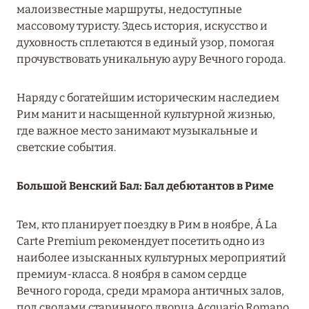
Подробнее
малоизвестные маршруты, недоступные
массовому туристу. Здесь история, искусство и
духовность сплетаются в единый узор, помогая
04 апреля 2025
прочувствовать уникальную ауру Вечного города.
ATLANTIS THE PALM: НОВЫЙ ПАКЕТ
НАПИТКОВ ДЛЯ HB И FB
Наряду с богатейшим историческим наследием
Рим манит и насыщенной культурной жизнью,
Подробнее
где важное место занимают музыкальные и
светские события.
13 февраля 2025
Большой Венский Бал: Бал дебютантов в Риме
MANDARIN ORIENTAL JUMEIRA, DUBAI:
СКИДКИ ДО 30 % ОТ СУММЫ КОНТРАКТА НА
Тем, кто планирует поездку в Рим в ноябре, Á La
РАЗМЕЩЕНИЕ ВЕСНОЙ
Carte Premium рекомендует посетить одно из
Подробнее
наиболее изысканных культурных мероприятий
премиум-класса. 8 ноября в самом сердце
Вечного города, среди мрамора античных залов,
11 декабря 2024
под сводами старинного дворца Acquario Romano