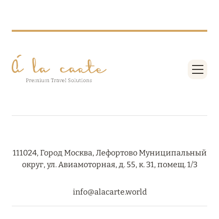
SONEVA SECRET: СКИДКИ ДО 30 %, ПОЛНЫЙ
ПАНСИОН В ПОДАРОК И БЕСПЛАТНОЕ
ПРОЖИВАНИЕ ДЛЯ ДЕТЕЙ
Подробнее
05 августа 2026
HUVAFEN FUSHI: СКИДКИ ДО 40 %,
ПОЛУПАНСИОН В ПОДАРОК И
ЭКСКЛЮЗИВНЫЙ СЕРВИС ДЛЯ ГОСТЕЙ BEACH
HOUSES & PAVILIONS
111024, Город Москва, Лефортово Муниципальный
Подробнее
округ, ул. Авиамоторная, д. 55, к. 31, помещ. 1/3
info@alacarte.world
03 августа 2026
MEYYAFUSHI MALDIVES: НОВЫЙ БРИЛЛИАНТ