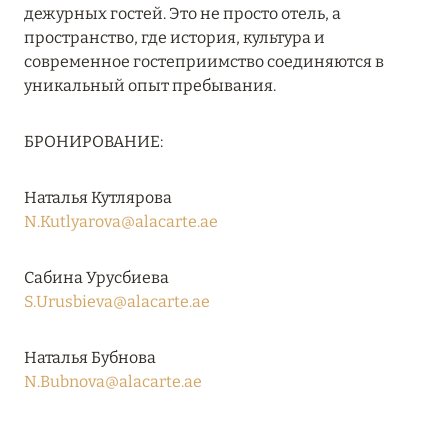
дежурных гостей. Это не просто отель, а
Подробнее
пространство, где история, культура и
современное гостеприимство соединяются в
уникальный опыт пребывания.
07 августа 2026
ИТАЛИЯ В КАДРЕ: ЭКСКЛЮЗИВНЫЕ
БРОНИРОВАНИЕ:
КИНОМАРШРУТЫ ДЛЯ ИСКУШЁННЫХ
Наталья Кутлярова
Подробнее
N.Kutlyarova@alacarte.ae
05 августа 2026
Сабина Урусбиева
S.Urusbieva@alacarte.ae
KUDADOO MALDIVES PRIVATE ISLAND: СКИДКА
25 % НА ПРОЖИВАНИЕ В ТРОПИЧЕСКОМ РАЮ
Наталья Бубнова
Подробнее
N.Bubnova@alacarte.ae
05 августа 2026