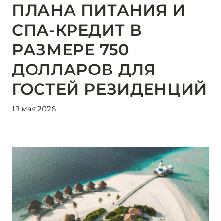
Подробнее
ПЛАНА ПИТАНИЯ И
СПА-КРЕДИТ В
18 мая 2026
РАЗМЕРЕ 750
THE ST. REGIS MALDIVES VOMMULI:
ДОЛЛАРОВ ДЛЯ
МАНИФЕСТ ЭСТЕТИКИ В САМОМ СЕРДЦЕ
ОКЕАНА
ГОСТЕЙ РЕЗИДЕНЦИЙ
Подробнее
13 мая 2026
27 апреля 2026
ПОЛНАЯ ПЕРЕЗАГРУЗКА: JUMEIRAH BALI,
ПРЯМОЙ ПЕРЕЛЁТ
Подробнее
20 марта 2026