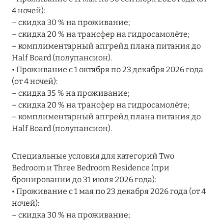
Подробнее
4 ночей):
– скидка 30 % на проживание;
– скидка 20 % на трансфер на гидросамолёте;
04 апреля 2025
– комплиментарный апгрейд плана питания до
ATLANTIS THE PALM: НОВЫЙ ПАКЕТ
Half Board (полупансион).
НАПИТКОВ ДЛЯ HB И FB
• Проживание с 1 октября по 23 декабря 2026 года
(от 4 ночей):
Подробнее
– скидка 35 % на проживание;
– скидка 20 % на трансфер на гидросамолёте;
– комплиментарный апгрейд плана питания до
13 февраля 2025
Half Board (полупансион).
MANDARIN ORIENTAL JUMEIRA, DUBAI:
СКИДКИ ДО 30 % ОТ СУММЫ КОНТРАКТА НА
Специальные условия для категорий Two
РАЗМЕЩЕНИЕ ВЕСНОЙ
Bedroom и Three Bedroom Residence (при
бронировании до 31 июля 2026 года):
Подробнее
• Проживание с 1 мая по 23 декабря 2026 года (от 4
ночей):
– скидка 30 % на проживание;
11 декабря 2024