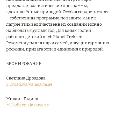
предлагает холистические программы,
вдохновлённые природой. Особая гордость отеля
08 августа 2024
– собственная программа по защите мант: в
лагуне этих величественных созданий можно
THE NAUTILUS MALDIVES: МАНТЫ, КИТОВЫЕ
наблюдать круглый год. Для юных гостей
АКУЛЫ И ПРЕДЛОЖЕНИЯ ОТ ОТЕЛЯ
работает детский клуб Planet Trekkers.
Подробнее
Рекомендуем для пар и семей, ищущих гармонию
роскоши, приватности и единения с природой.
30 июля 2024
БРОНИРОВАНИЕ:
ONE&ONLY PORTONOVI: В АВГУСТЕ ПО
СПЕЦИАЛЬНЫМ ЦЕНАМ
Светлана Дроздова
S.Drozdova@alacarte.ae
Подробнее
Микаил Гадиев
19 июля 2024
M.Gadiev@alacarte.ae
BIJAL: АКТУАЛЬНЫЕ СПЕЦИАЛЬНЫЕ