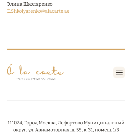
ПРЕДЛОЖЕНИЯ
Элина Школяренко
E.Shkolyarenko@alacarte.ae
Подробнее
05 июля 2024
THE ST. REGIS MALDIVES VOMMULI RESORT:
НОВОГОДНИЕ ДАТЫ СО СКИДКОЙ 25%
Подробнее
26 июня 2024
SIX SENSES HOTELS RESORTS SPAS: ОАЗИС
КОМФОРТА, ЗДОРОВЬЯ И ГАРМОНИЧНОГО
ОТДЫХА
Подробнее
111024, Город Москва, Лефортово Муниципальный
округ, ул. Авиамоторная, д. 55, к. 31, помещ. 1/3