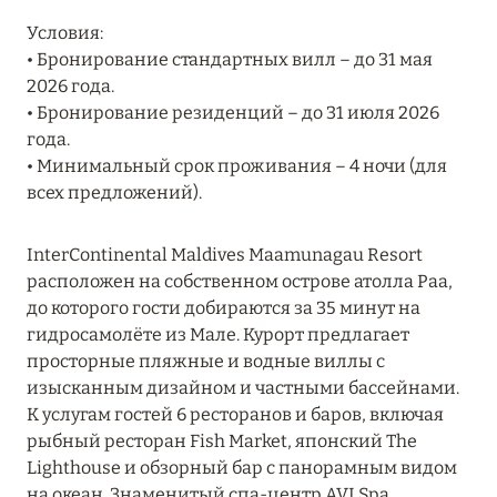
27 сентября 2024
Условия:
HÔTEL BARRIÈRE LES NEIGES
• Бронирование стандартных вилл – до 31 мая
2026 года.
Подробнее
• Бронирование резиденций – до 31 июля 2026
года.
• Минимальный срок проживания – 4 ночи (для
27 сентября 2024
всех предложений).
RIXOS PREMIUM SAADIYAT ISLAND ABU DHABI:
КОНЦЕПЦИЯ «ВСЁ ВКЛЮЧЕНО – ВСЁ
InterContinental Maldives Maamunagau Resort
ЭКСКЛЮЗИВНО»
расположен на собственном острове атолла Раа,
Подробнее
до которого гости добираются за 35 минут на
гидросамолёте из Мале. Курорт предлагает
просторные пляжные и водные виллы с
20 августа 2024
изысканным дизайном и частными бассейнами.
К услугам гостей 6 ресторанов и баров, включая
ВЫГОДНАЯ АРИФМЕТИКА ОТ ULTIMA GSTAAD
рыбный ресторан Fish Market, японский The
И ULTIMA COURCHEVEL
Lighthouse и обзорный бар с панорамным видом
Подробнее
на океан. Знаменитый спа-центр AVI Spa