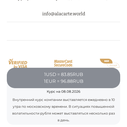
18 июня 2024
info@alacarte.world
FOUR SEASONS RESORT MALDIVES: ЛЕТОМ
ВЫГОДНЕЕ ДО 20%
Подробнее
04 июня 2024
PEACEFUL WEEKEND С ВИКОЙ ГАЗИНСКОЙ В
AMANRUYA С 20-23 ИЮНЯ
1USD = 83.85RUB
Подробнее
1EUR = 96.88RUB
Курс на 08.08.2026
Внутренний курс компании выставляется ежедневно в 10
16 мая 2024
утра по московскому времени. В ситуациях повышенной
VAKKARU MALDIVES: РАННЕЕ
волатильности рубля может выставляться несколько раз
БРОНИРОВАНИЕ
в день.