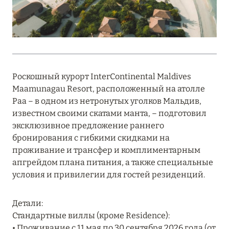
MARCH GRAND ESCAPE: ПРЕДЛОЖЕНИЕ ОТ Á
LA CARTE PREMIUM ПО ОТЕЛЮ WALDORF
ASTORIA MALDIVES ITHAAFUSHI, МАЛЬДИВЫ
Подробнее
Роскошный курорт InterContinental Maldives
Maamunagau Resort, расположенный на атолле
12 ноября 2025
Раа – в одном из нетронутых уголков Мальдив,
MANDARIN ORIENTAL JUMEIRA — SUITE
известном своими скатами манта, – подготовил
NOVEMBER
эксклюзивное предложение раннего
Подробнее
бронирования с гибкими скидками на
проживание и трансфер и комплиментарным
апгрейдом плана питания, а также специальные
13 мая 2025
условия и привилегии для гостей резиденций.
ЗАБРОНИРУЙТЕ FOUR SEASONS RESORT
Детали:
DUBAI AT JUMEIRAH BEACH ПО ЛУЧШИМ
Стандартные виллы (кроме Residence):
ЦЕНАМ
• Проживание с 11 мая по 30 сентября 2026 года (от