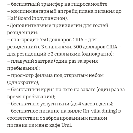
– бесплатный трансфер на гидросамолёте;
RIXOS PREMIUM SAADIYAT ISLAND ABU DHABI:
– комплиментарный апгрейд плана питания до
КОНЦЕПЦИЯ «ВСЁ ВКЛЮЧЕНО – ВСЁ
Half Board (полупансион).
ЭКСКЛЮЗИВНО»
• Дополнительные привилегии для гостей
Подробнее
резиденций:
– спа-кредит: 750 долларов США – для
резиденций с 3 спальнями, 500 долларов США –
27 сентября 2024
для резиденций с 2 спальнями (однократно);
– плавучий завтрак (один раз за время
HÔTEL BARRIÈRE LES NEIGES
пребывания);
Подробнее
– просмотр фильма под открытым небом
(однократно);
– бесплатный круиз на яхте на закате (один раз за
27 сентября 2024
время пребывания);
– бесплатные услуги няни (до 4 часов в день);
HÔTEL BARRIÈRE LES NEIGES
– бесплатное питание на вилле (In-villa dining) в
Подробнее
соответствии с забронированным планом
питания из меню кафе Umi.