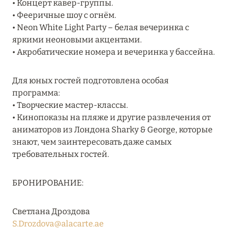
• Концерт кавер-группы.
Подробнее
• Фееричные шоу с огнём.
• Neon White Light Party – белая вечеринка с
яркими неоновыми акцентами.
04 апреля 2025
• Акробатические номера и вечеринка у бассейна.
ATLANTIS THE PALM: НОВЫЙ ПАКЕТ
НАПИТКОВ ДЛЯ HB И FB
Для юных гостей подготовлена особая
Подробнее
программа:
• Творческие мастер-классы.
• Кинопоказы на пляже и другие развлечения от
13 февраля 2025
аниматоров из Лондона Sharky & George, которые
знают, чем заинтересовать даже самых
MANDARIN ORIENTAL JUMEIRA, DUBAI:
требовательных гостей.
СКИДКИ ДО 30 % ОТ СУММЫ КОНТРАКТА НА
РАЗМЕЩЕНИЕ ВЕСНОЙ
БРОНИРОВАНИЕ:
Подробнее
Светлана Дроздова
S.Drozdova@alacarte.ae
11 декабря 2024