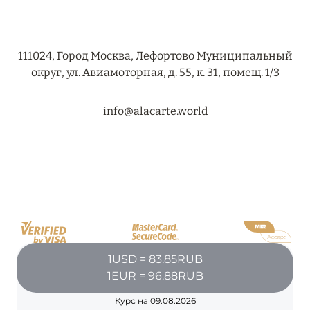
27 сентября 2024
HÔTEL BARRIÈRE LES NEIGES
111024, Город Москва, Лефортово Муниципальный
Подробнее
округ, ул. Авиамоторная, д. 55, к. 31, помещ. 1/3
27 сентября 2024
info@alacarte.world
RIXOS PREMIUM SAADIYAT ISLAND ABU DHABI:
КОНЦЕПЦИЯ «ВСЁ ВКЛЮЧЕНО – ВСЁ
ЭКСКЛЮЗИВНО»
Подробнее
20 августа 2024
1USD = 83.85RUB
ВЫГОДНАЯ АРИФМЕТИКА ОТ ULTIMA GSTAAD
1EUR = 96.88RUB
И ULTIMA COURCHEVEL
Курс на 09.08.2026
Подробнее