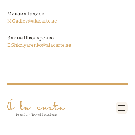
RIXOS PREMIUM SAADIYAT ISLAND ABU DHABI:
Микаил Гадиев
КОНЦЕПЦИЯ «ВСЁ ВКЛЮЧЕНО – ВСЁ
M.Gadiev@alacarte.ae
ЭКСКЛЮЗИВНО»
Подробнее
Элина Школяренко
E.Shkolyarenko@alacarte.ae
27 сентября 2024
HÔTEL BARRIÈRE LES NEIGES
Подробнее
27 сентября 2024
HÔTEL BARRIÈRE LES NEIGES
Подробнее