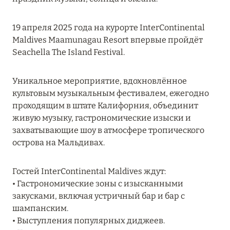
MARCH GRAND ESCAPE: ПРЕДЛОЖЕНИЕ ОТ Á
LA CARTE PREMIUM ПО ОТЕЛЮ WALDORF
19 апреля 2025 года на курорте InterContinental
ASTORIA MALDIVES ITHAAFUSHI, МАЛЬДИВЫ
Maldives Maamunagau Resort впервые пройдёт
Seachella The Island Festival.
Подробнее
Уникальное мероприятие, вдохновлённое
12 ноября 2025
культовым музыкальным фестивалем, ежегодно
проходящим в штате Калифорния, объединит
MANDARIN ORIENTAL JUMEIRA — SUITE
живую музыку, гастрономические изыски и
NOVEMBER
захватывающие шоу в атмосфере тропического
Подробнее
острова на Мальдивах.
Гостей InterContinental Maldives ждут:
13 мая 2025
• Гастрономические зоны с изысканными
ЗАБРОНИРУЙТЕ FOUR SEASONS RESORT
закусками, включая устричный бар и бар с
DUBAI AT JUMEIRAH BEACH ПО ЛУЧШИМ
шампанским.
ЦЕНАМ
• Выступления популярных диджеев.