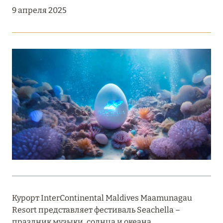
Подробнее
9 апреля 2025
18 мая 2026
THE ST. REGIS MALDIVES VOMMULI:
МАНИФЕСТ ЭСТЕТИКИ В САМОМ СЕРДЦЕ
ОКЕАНА
Подробнее
27 апреля 2026
ПОЛНАЯ ПЕРЕЗАГРУЗКА: JUMEIRAH BALI,
ПРЯМОЙ ПЕРЕЛЁТ
Подробнее
Курорт InterContinental Maldives Maamunagau
Resort представляет фестиваль Seachella –
20 марта 2026
праздник музыки, солнца и океана.