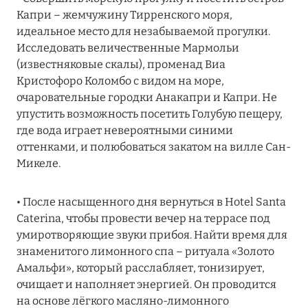
Капри – жемчужину Тирренского моря,
RIXOS PREMIUM SAADIYAT ISLAND ABU DHABI:
идеальное место для незабываемой прогулки.
КОНЦЕПЦИЯ «ВСЁ ВКЛЮЧЕНО – ВСЁ
Исследовать величественные Мармольи
ЭКСКЛЮЗИВНО»
(известняковые скалы), променад Виа
Подробнее
Кристофоро Коломбо с видом на море,
очаровательные городки Анакапри и Капри. Не
упустить возможность посетить Голубую пещеру,
27 сентября 2024
где вода играет невероятными синими
оттенками, и полюбоваться закатом на вилле Сан-
HÔTEL BARRIÈRE LES NEIGES
Микеле.
Подробнее
• После насыщенного дня вернуться в Hotel Santa
Caterina, чтобы провести вечер на террасе под
27 сентября 2024
умиротворяющие звуки прибоя. Найти время для
HÔTEL BARRIÈRE LES NEIGES
знаменитого лимонного спа – ритуала «Золото
Амальфи», который расслабляет, тонизирует,
Подробнее
очищает и наполняет энергией. Он проводится
на основе лёгкого масляно-лимонного