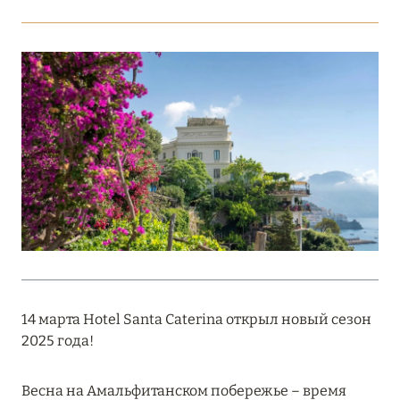
Подробнее
18 мая 2026
THE ST. REGIS MALDIVES VOMMULI:
МАНИФЕСТ ЭСТЕТИКИ В САМОМ СЕРДЦЕ
ОКЕАНА
Подробнее
27 апреля 2026
ПОЛНАЯ ПЕРЕЗАГРУЗКА: JUMEIRAH BALI,
ПРЯМОЙ ПЕРЕЛЁТ
14 марта Hotel Santa Caterina открыл новый сезон
Подробнее
2025 года!
20 марта 2026
Весна на Амальфитанском побережье – время