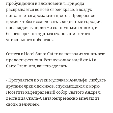
пробуждения и вдохновения. Природа
MARCH GRAND ESCAPE: ПРЕДЛОЖЕНИЕ ОТ Á
раскрывается во всей своей красе, а воздух
LA CARTE PREMIUM ПО ОТЕЛЮ WALDORF
наполняется ароматами цветов. Прекрасное
ASTORIA MALDIVES ITHAAFUSHI, МАЛЬДИВЫ
время, чтобы исследовать колоритные городки,
Подробнее
наслаждаясь первыми солнечными днями, и
безоговорочно отдаться очарованию этого
уникального побережья.
12 ноября 2025
MANDARIN ORIENTAL JUMEIRA — SUITE
Отпуск в Hotel Santa Caterina позволит узнать всю
NOVEMBER
прелесть региона. Вот несколько идей от Á La
Carte Premium, как это сделать.
Подробнее
• Прогуляться по узким улочкам Амальфи, любуясь
13 мая 2025
ярусами ярких домиков, спускающихся к морю.
Посетить кафедральный собор Святого Андрея:
ЗАБРОНИРУЙТЕ FOUR SEASONS RESORT
лестница Скала-Санта непременно впечатлит
DUBAI AT JUMEIRAH BEACH ПО ЛУЧШИМ
своим величием.
ЦЕНАМ