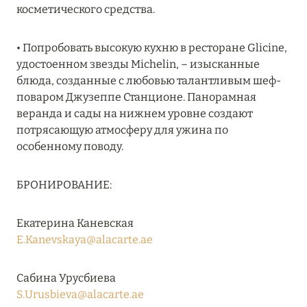
косметического средства.
27 сентября 2024
HÔTEL BARRIÈRE LES NEIGES
• Попробовать высокую кухню в ресторане Glicine,
Подробнее
удостоенном звезды Michelin, – изысканные
блюда, созданные с любовью талантливым шеф-
поваром Джузеппе Станционе. Панорамная
27 сентября 2024
веранда и сады на нижнем уровне создают
потрясающую атмосферу для ужина по
RIXOS PREMIUM SAADIYAT ISLAND ABU DHABI:
особенному поводу.
КОНЦЕПЦИЯ «ВСЁ ВКЛЮЧЕНО – ВСЁ
ЭКСКЛЮЗИВНО»
БРОНИРОВАНИЕ:
Подробнее
Екатерина Каневская
20 августа 2024
E.Kanevskaya@alacarte.ae
ВЫГОДНАЯ АРИФМЕТИКА ОТ ULTIMA GSTAAD
Сабина Урусбиева
И ULTIMA COURCHEVEL
S.Urusbieva@alacarte.ae
Подробнее