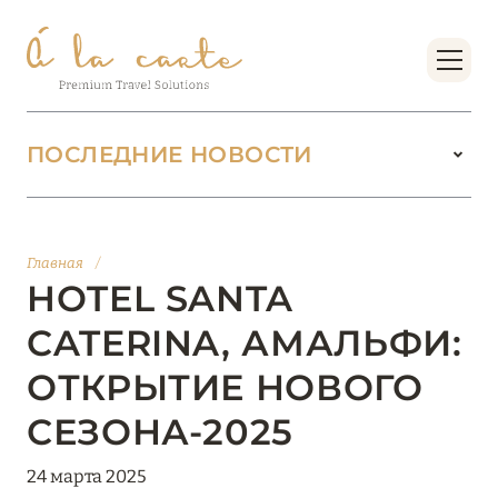
ПОСЛЕДНИЕ НОВОСТИ
18 июня 2026
БУТИК-КУРОРТЫ МАЛЬДИВСКИХ ОСТРОВОВ
Главная
/
ОТ VERSA COLLECTION
HOTEL SANTA
Подробнее
CATERINA, АМАЛЬФИ:
ОТКРЫТИЕ НОВОГО
01 июня 2026
СЕЗОНА-2025
JUMEIRAH OLHAHALI ISLAND MALDIVES: ВАШ
ОАЗИС ТЕПЛА И ИЗЫСКАННОСТИ
24 марта 2025