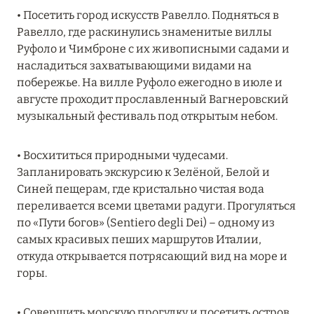
Подробнее
• Посетить город искусств Равелло. Подняться в
Равелло, где раскинулись знаменитые виллы
Руфоло и Чимброне с их живописными садами и
04 апреля 2025
насладиться захватывающими видами на
ATLANTIS THE PALM: НОВЫЙ ПАКЕТ
побережье. На вилле Руфоло ежегодно в июле и
НАПИТКОВ ДЛЯ HB И FB
августе проходит прославленный Вагнеровский
музыкальный фестиваль под открытым небом.
Подробнее
• Восхититься природными чудесами.
Запланировать экскурсию к Зелёной, Белой и
13 февраля 2025
Синей пещерам, где кристально чистая вода
MANDARIN ORIENTAL JUMEIRA, DUBAI:
переливается всеми цветами радуги. Прогуляться
СКИДКИ ДО 30 % ОТ СУММЫ КОНТРАКТА НА
по «Пути богов» (Sentiero degli Dei) – одному из
РАЗМЕЩЕНИЕ ВЕСНОЙ
самых красивых пеших маршрутов Италии,
откуда открывается потрясающий вид на море и
Подробнее
горы.
11 декабря 2024
• Совершить морскую прогулку и посетить остров