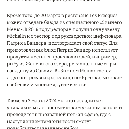
Подробнее
Кроме того, до 20 марта в ресторане Les Fresques
можно отведать блюда из специального «Зимнего
04 апреля 2025
Меню». В 2018 году ресторан получил одну звезду
ATLANTIS THE PALM: НОВЫЙ ПАКЕТ
Michelin и с тех пор под руководством шеф-повара
НАПИТКОВ ДЛЯ HB И FB
Патриса Вандера, подтверждает свой статус. Для
приготовления блюд Патрис Вандер использует
Подробнее
продукты местных производителей, например,
рыбу из Женевского озера, региональные сыры,
говядину из Савойи. В «Зимнем Меню» гостей
13 февраля 2025
ждут осетровая икра, курица по-Бресски, морские
MANDARIN ORIENTAL JUMEIRA, DUBAI:
гребешки и многие другие изыски.
СКИДКИ ДО 30 % ОТ СУММЫ КОНТРАКТА НА
РАЗМЕЩЕНИЕ ВЕСНОЙ
Также до 2 марта 2024 можно насладиться
Подробнее
уникальным гастрономическим ужином, который
проводится в прозрачной поп-ап сфере, где с
наступлением темноты гости смогут
11 декабря 2024
полюбоваться звездным небом.