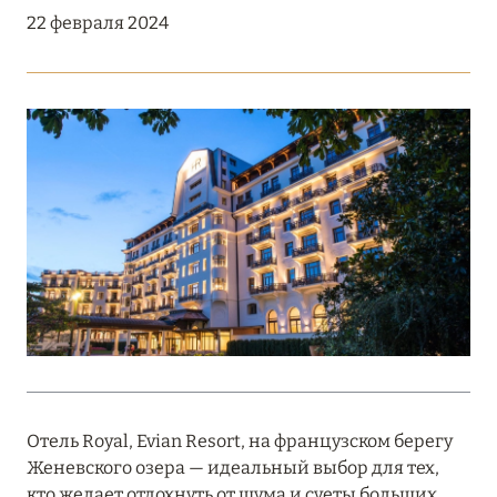
Подробнее
22 февраля 2024
18 мая 2026
THE ST. REGIS MALDIVES VOMMULI:
МАНИФЕСТ ЭСТЕТИКИ В САМОМ СЕРДЦЕ
ОКЕАНА
Подробнее
27 апреля 2026
ПОЛНАЯ ПЕРЕЗАГРУЗКА: JUMEIRAH BALI,
ПРЯМОЙ ПЕРЕЛЁТ
Подробнее
Отель Royal, Evian Resort, на французском берегу
Женевского озера — идеальный выбор для тех,
20 марта 2026
кто желает отдохнуть от шума и суеты больших