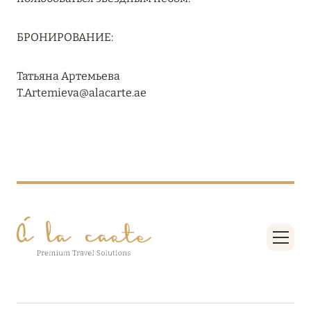
RIXOS PREMIUM SAADIYAT ISLAND ABU DHABI:
КОНЦЕПЦИЯ «ВСЁ ВКЛЮЧЕНО – ВСЁ
БРОНИРОВАНИЕ:
ЭКСКЛЮЗИВНО»
Подробнее
Татьяна Артемьева
T.Artemieva@alacarte.ae
27 сентября 2024
HÔTEL BARRIÈRE LES NEIGES
Подробнее
27 сентября 2024
HÔTEL BARRIÈRE LES NEIGES
Подробнее