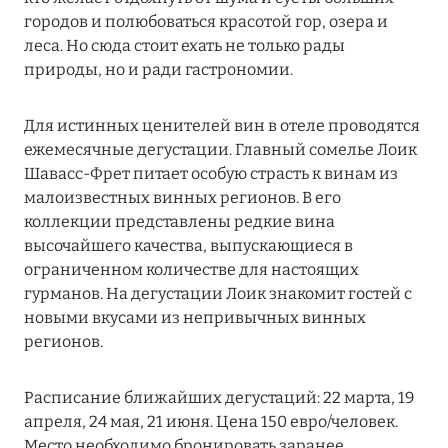
MARCH GRAND ESCAPE: ПРЕДЛОЖЕНИЕ ОТ Á
городов и полюбоваться красотой гор, озера и
LA CARTE PREMIUM ПО ОТЕЛЮ WALDORF
леса. Но сюда стоит ехать не только рады
ASTORIA MALDIVES ITHAAFUSHI, МАЛЬДИВЫ
природы, но и ради гастрономии.
Подробнее
Для истинных ценителей вин в отеле проводятся
ежемесячные дегустации. Главный сомелье Лоик
Шавасс-Фрет питает особую страсть к винам из
12 ноября 2025
малоизвестных винных регионов. В его
MANDARIN ORIENTAL JUMEIRA — SUITE
коллекции представлены редкие вина
NOVEMBER
высочайшего качества, выпускающиеся в
Подробнее
ограниченном количестве для настоящих
гурманов. На дегустации Лоик знакомит гостей с
новыми вкусами из непривычных винных
13 мая 2025
регионов.
ЗАБРОНИРУЙТЕ FOUR SEASONS RESORT
Расписание ближайших дегустаций: 22 марта, 19
DUBAI AT JUMEIRAH BEACH ПО ЛУЧШИМ
апреля, 24 мая, 21 июня. Цена 150 евро/человек.
ЦЕНАМ
Место необходимо бронировать заранее.