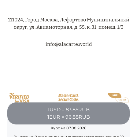
27 сентября 2024
HÔTEL BARRIÈRE LES NEIGES
111024, Город Москва, Лефортово Муниципальный
Подробнее
округ, ул. Авиамоторная, д. 55, к. 31, помещ. 1/3
info@alacarte.world
27 сентября 2024
RIXOS PREMIUM SAADIYAT ISLAND ABU DHABI:
КОНЦЕПЦИЯ «ВСЁ ВКЛЮЧЕНО – ВСЁ
ЭКСКЛЮЗИВНО»
Подробнее
20 августа 2024
1USD = 83.85RUB
1EUR = 96.88RUB
ВЫГОДНАЯ АРИФМЕТИКА ОТ ULTIMA GSTAAD
И ULTIMA COURCHEVEL
Курс на 07.08.2026
Подробнее
Внутренний курс компании выставляется ежедневно в 10