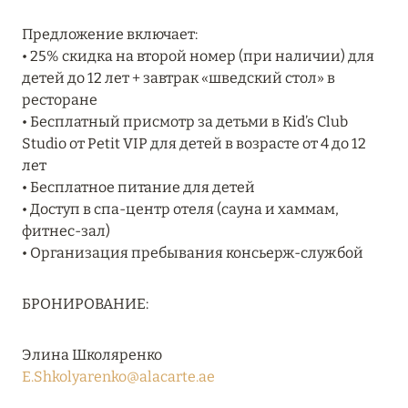
MARCH GRAND ESCAPE: ПРЕДЛОЖЕНИЕ ОТ Á
Предложение включает:
LA CARTE PREMIUM ПО ОТЕЛЮ WALDORF
• 25% скидка на второй номер (при наличии) для
ASTORIA MALDIVES ITHAAFUSHI, МАЛЬДИВЫ
детей до 12 лет + завтрак «шведский стол» в
Подробнее
ресторане
• Бесплатный присмотр за детьми в Kid’s Club
Studio от Petit VIP для детей в возрасте от 4 до 12
12 ноября 2025
лет
• Бесплатное питание для детей
MANDARIN ORIENTAL JUMEIRA — SUITE
• Доступ в спа-центр отеля (сауна и хаммам,
NOVEMBER
фитнес-зал)
Подробнее
• Организация пребывания консьерж-службой
БРОНИРОВАНИЕ:
13 мая 2025
ЗАБРОНИРУЙТЕ FOUR SEASONS RESORT
Элина Школяренко
DUBAI AT JUMEIRAH BEACH ПО ЛУЧШИМ
E.Shkolyarenko@alacarte.ae
ЦЕНАМ