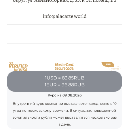
округ, ул. Авиамоторная, д. 55, к. 31, помещ. 1/3
RIXOS PREMIUM SAADIYAT ISLAND ABU DHABI:
КОНЦЕПЦИЯ «ВСЁ ВКЛЮЧЕНО – ВСЁ
info@alacarte.world
ЭКСКЛЮЗИВНО»
Подробнее
27 сентября 2024
HÔTEL BARRIÈRE LES NEIGES
Подробнее
1USD = 83.85RUB
1EUR = 96.88RUB
27 сентября 2024
Курс на 09.08.2026
HÔTEL BARRIÈRE LES NEIGES
Внутренний курс компании выставляется ежедневно в 10
утра по московскому времени. В ситуациях повышенной
Подробнее
волатильности рубля может выставляться несколько раз
в день.