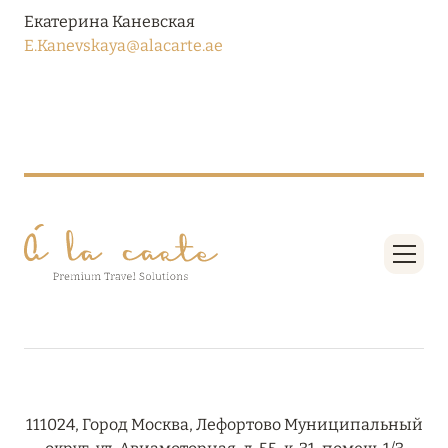
Подробнее
Екатерина Каневская
E.Kanevskaya@alacarte.ae
04 апреля 2025
ATLANTIS THE PALM: НОВЫЙ ПАКЕТ
НАПИТКОВ ДЛЯ HB И FB
Подробнее
13 февраля 2025
MANDARIN ORIENTAL JUMEIRA, DUBAI:
СКИДКИ ДО 30 % ОТ СУММЫ КОНТРАКТА НА
РАЗМЕЩЕНИЕ ВЕСНОЙ
Подробнее
111024, Город Москва, Лефортово Муниципальный
11 декабря 2024