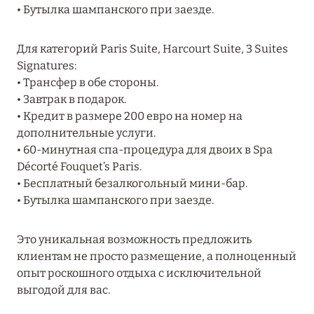
• Бутылка шампанского при заезде.
RIXOS PREMIUM SAADIYAT ISLAND ABU DHABI:
КОНЦЕПЦИЯ «ВСЁ ВКЛЮЧЕНО – ВСЁ
Для категорий Paris Suite, Harcourt Suite, 3 Suites
ЭКСКЛЮЗИВНО»
Signatures:
Подробнее
• Трансфер в обе стороны.
• Завтрак в подарок.
• Кредит в размере 200 евро на номер на
27 сентября 2024
дополнительные услуги.
• 60-минутная спа-процедура для двоих в Spa
HÔTEL BARRIÈRE LES NEIGES
Décorté Fouquet’s Paris.
Подробнее
• Бесплатный безалкогольный мини-бар.
• Бутылка шампанского при заезде.
27 сентября 2024
Это уникальная возможность предложить
HÔTEL BARRIÈRE LES NEIGES
клиентам не просто размещение, а полноценный
опыт роскошного отдыха с исключительной
Подробнее
выгодой для вас.