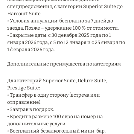
Подробнее
спецпредложения, с категории Superior Suite до
Harcourt Suite.
• Условия аннуляции: бесплатно за 7 дней до
04 апреля 2025
заезда. Позже – удержание 100 % от стоимости.
ATLANTIS THE PALM: НОВЫЙ ПАКЕТ
• Закрытые даты: с 30 декабря 2025 года по 1
НАПИТКОВ ДЛЯ HB И FB
января 2026 года, с 5 по 12 января и с 25 января по
1 февраля 2026 года.
Подробнее
Дополнительные преимущества по категориям
13 февраля 2025
Для категорий Superior Suite, Deluxe Suite,
MANDARIN ORIENTAL JUMEIRA, DUBAI:
Prestige Suite:
СКИДКИ ДО 30 % ОТ СУММЫ КОНТРАКТА НА
• Трансфер в одну сторону (встреча или
РАЗМЕЩЕНИЕ ВЕСНОЙ
отправление).
• Завтрак в подарок.
Подробнее
• Кредит в размере 100 евро на номер на
дополнительные услуги.
• Бесплатный безалкогольный мини-бар.
11 декабря 2024