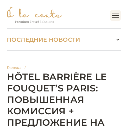
ПОСЛЕДНИЕ НОВОСТИ
18 июня 2026
БУТИК-КУРОРТЫ МАЛЬДИВСКИХ ОСТРОВОВ
Главная
/
ОТ VERSA COLLECTION
HÔTEL BARRIÈRE LE
Подробнее
FOUQUET’S PARIS:
ПОВЫШЕННАЯ
01 июня 2026
КОМИССИЯ +
JUMEIRAH OLHAHALI ISLAND MALDIVES: ВАШ
ОАЗИС ТЕПЛА И ИЗЫСКАННОСТИ
ПРЕДЛОЖЕНИЕ НА