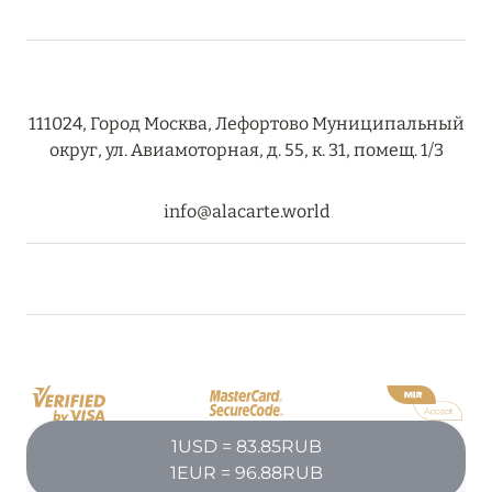
08 августа 2024
THE NAUTILUS MALDIVES: МАНТЫ, КИТОВЫЕ
111024, Город Москва, Лефортово Муниципальный
АКУЛЫ И ПРЕДЛОЖЕНИЯ ОТ ОТЕЛЯ
округ, ул. Авиамоторная, д. 55, к. 31, помещ. 1/3
Подробнее
info@alacarte.world
30 июля 2024
ONE&ONLY PORTONOVI: В АВГУСТЕ ПО
СПЕЦИАЛЬНЫМ ЦЕНАМ
Подробнее
19 июля 2024
1USD = 83.85RUB
1EUR = 96.88RUB
BIJAL: АКТУАЛЬНЫЕ СПЕЦИАЛЬНЫЕ