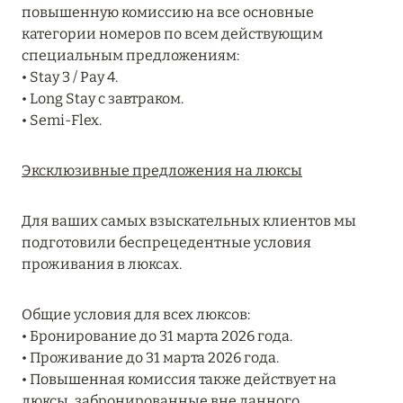
повышенную комиссию на все основные
MARCH GRAND ESCAPE: ПРЕДЛОЖЕНИЕ ОТ Á
категории номеров по всем действующим
LA CARTE PREMIUM ПО ОТЕЛЮ WALDORF
специальным предложениям:
ASTORIA MALDIVES ITHAAFUSHI, МАЛЬДИВЫ
• Stay 3 / Pay 4.
Подробнее
• Long Stay с завтраком.
• Semi-Flex.
12 ноября 2025
Эксклюзивные предложения на люксы
MANDARIN ORIENTAL JUMEIRA — SUITE
NOVEMBER
Для ваших самых взыскательных клиентов мы
Подробнее
подготовили беспрецедентные условия
проживания в люксах.
13 мая 2025
Общие условия для всех люксов:
• Бронирование до 31 марта 2026 года.
ЗАБРОНИРУЙТЕ FOUR SEASONS RESORT
• Проживание до 31 марта 2026 года.
DUBAI AT JUMEIRAH BEACH ПО ЛУЧШИМ
• Повышенная комиссия также действует на
ЦЕНАМ
люксы, забронированные вне данного