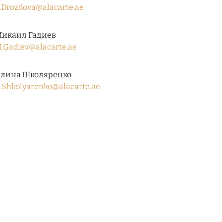
.Drozdova@alacarte.ae
икаил Гадиев
.Gadiev@alacarte.ae
лина Школяренко
.Shkolyarenko@alacarte.ae