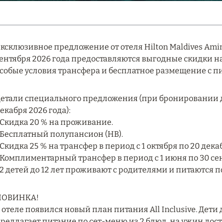
ксклюзивное предложение от отеля Hilton Maldives Amin
ентября 2026 года предоставляются выгодные скидки 
собые условия трансфера и бесплатное размещение с п
етали специального предложения (при бронировании до
екабря 2026 года):
 Скидка 20 % на проживание.
 Бесплатный полупансион (HB).
 Скидка 25 % на трансфер в период с 1 октября по 20 дека
 Комплиментарный трансфер в период с 1 июня по 30 сен
 2 детей до 12 лет проживают с родителями и питаются 
НОВИНКА!
 отеле появился новый план питания All Inclusive. Дети 
редлагает питание по сет-меню из 2 блюд, на ужин дос