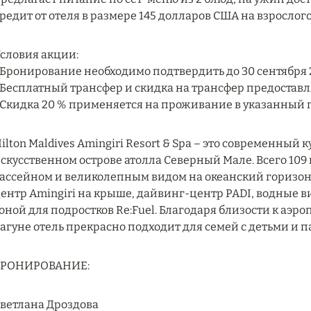
редит от отеля в размере 145 долларов США на взрослого
словия акции:
 Бронирование необходимо подтвердить до 30 сентября 2
 Бесплатный трансфер и скидка на трансфер предостав
 Скидка 20 % применяется на проживание в указанный 
ilton Maldives Amingiri Resort & Spa – это современный 
скусственном острове атолла Северный Мале. Всего 109
ассейном и великолепным видом на океанский горизонт. 
ентр Amingiri на крыше, дайвинг-центр PADI, водные вид
оной для подростков Re:Fuel. Благодаря близости к аэро
агуне отель прекрасно подходит для семей с детьми и 
БРОНИРОВАНИЕ:
ветлана Дроздова