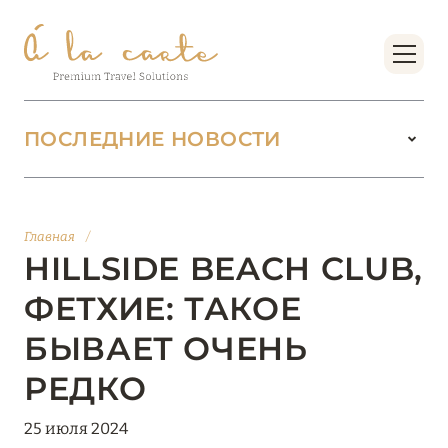
ПОСЛЕДНИЕ НОВОСТИ
18 июня 2026
БУТИК-КУРОРТЫ МАЛЬДИВСКИХ ОСТРОВОВ
Главная
/
ОТ VERSA COLLECTION
HILLSIDE BEACH CLUB,
Подробнее
ФЕТХИЕ: ТАКОЕ
БЫВАЕТ ОЧЕНЬ
01 июня 2026
РЕДКО
JUMEIRAH OLHAHALI ISLAND MALDIVES: ВАШ
ОАЗИС ТЕПЛА И ИЗЫСКАННОСТИ
25 июля 2024