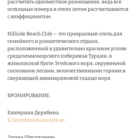
рассчитать одноместное размещение, ведь все
MARCH GRAND ESCAPE: ПРЕДЛОЖЕНИЕ ОТ Á
остальные номера в отеле летом рассчитываются
LA CARTE PREMIUM ПО ОТЕЛЮ WALDORF
с коэффициентом.
ASTORIA MALDIVES ITHAAFUSHI, МАЛЬДИВЫ
Подробнее
Hillside Beach Club — это прекрасный отель для
семейного и романтического отдыха,
расположенный в удивительно красивом уголке
12 ноября 2025
средиземноморского побережья Турции, в
живописной бухте Эгейского моря, окруженной
MANDARIN ORIENTAL JUMEIRA — SUITE
сосновыми лесами, величественными горами и
NOVEMBER
сверкающей аквамариновой гладью моря.
Подробнее
БРОНИРОВАНИЕ:
13 мая 2025
Екатерина Дерябина
ЗАБРОНИРУЙТЕ FOUR SEASONS RESORT
E.Deryabina@alacarte.ae
DUBAI AT JUMEIRAH BEACH ПО ЛУЧШИМ
ЦЕНАМ
Элина Школяренко