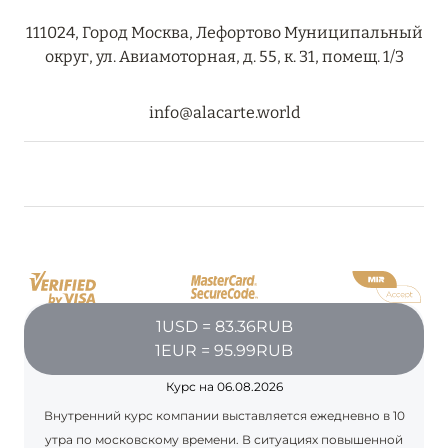
RIXOS PREMIUM SAADIYAT ISLAND ABU DHABI:
111024, Город Москва, Лефортово Муниципальный
КОНЦЕПЦИЯ «ВСЁ ВКЛЮЧЕНО – ВСЁ
округ, ул. Авиамоторная, д. 55, к. 31, помещ. 1/3
ЭКСКЛЮЗИВНО»
Подробнее
info@alacarte.world
27 сентября 2024
HÔTEL BARRIÈRE LES NEIGES
Подробнее
27 сентября 2024
1USD = 83.36RUB
1EUR = 95.99RUB
HÔTEL BARRIÈRE LES NEIGES
Курс на 06.08.2026
Подробнее
Внутренний курс компании выставляется ежедневно в 10
утра по московскому времени. В ситуациях повышенной