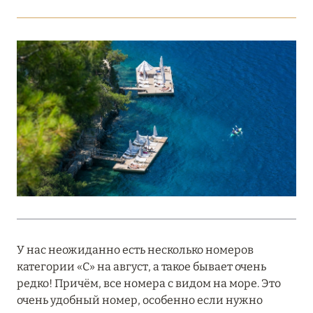
Подробнее
18 мая 2026
THE ST. REGIS MALDIVES VOMMULI:
МАНИФЕСТ ЭСТЕТИКИ В САМОМ СЕРДЦЕ
ОКЕАНА
Подробнее
27 апреля 2026
ПОЛНАЯ ПЕРЕЗАГРУЗКА: JUMEIRAH BALI,
ПРЯМОЙ ПЕРЕЛЁТ
У нас неожиданно есть несколько номеров
Подробнее
категории «С» на август, а такое бывает очень
редко! Причём, все номера с видом на море. Это
очень удобный номер, особенно если нужно
20 марта 2026