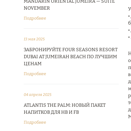
MANDARIN ORIENTAL JUMEIRA — SUITE
NOVEMBER
У
•
Подробнее
б
•
•
13 мая 2025
ЗАБРОНИРУЙТЕ FOUR SEASONS RESORT
H
DUBAI AT JUMEIRAH BEACH ПО ЛУЧШИМ
о
ЦЕНАМ
п
Подробнее
в
д
м
04 апреля 2025
р
т
ATLANTIS THE PALM: НОВЫЙ ПАКЕТ
д
НАПИТКОВ ДЛЯ HB И FB
М
Подробнее