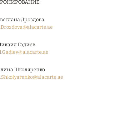
БРОНИРОВАНИЕ:
ветлана Дроздова
.Drozdova@alacarte.ae
икаил Гадиев
.Gadiev@alacarte.ae
лина Школяренко
.Shkolyarenko@alacarte.ae