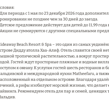
словия:
 Для периода с 1 мая по 23 декабря 2026 года дополните
ронировании не позднее чем за 30 дней до заезда.
 Детское предложение действует для детей до 11,99 года
 Акции не суммируются с другими специальными пред
ideaway Beach Resort & Spa – это один из самых уедин
строве Дидду атолла Хаа-Алиф. Отель славится своей н
ышной тропической растительностью, а вокруг простир
одой. Гостей ждут просторные пляжные и водные вилл
оступом к океану. К услугам гостей шесть ресторанов и
альдивской и международной кухни Matheefaru, а такж
асположенный на отдельном островке. Благодаря удалё
ечений, а рифы изобилуют морской жизнью, что делает
айвинга. Рекомендуем отель для пар и семей, ценящих
альдив.