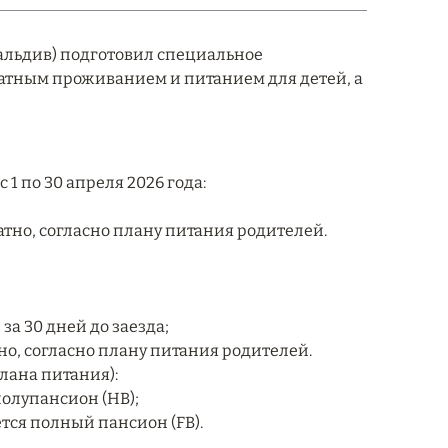
 Мальдив) подготовил специальное
атным проживанием и питанием для детей, а
1 по 30 апреля 2026 года:
латно, согласно плану питания родителей.
а 30 дней до заезда;
тно, согласно плану питания родителей.
лана питания):
полупансион (HB);
тся полный пансион (FB).