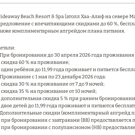
ideaway Beach Resort & Spa (атолл Хаа-Алиф на севере
редложение с впечатляющими скидками до 60 %, беспл
акже комплиментарным апгрейдом плана питания.
етали:
 При бронировании до 30 апреля 2026 года проживания с 
 скидка 60 % на проживание;
 один ребёнок до 11,99 года проживает и питается бесп
 Проживание с 1 мая по 23 декабря 2026 года:
 скидка 30 % на проживание от 7 до 9 ночей;
 скидка 35 % на проживание от 10 ночей;
 дополнительная скидка 5 % при раннем бронировании з
 двое детей до 11,99 года проживают и питаются беспла
 Дополнительные скидки (комплиментарный апгрейд п
 при бронировании с завтраками (BB) предоставляется 
 при бронировании с полупансионом (HB) предоставляе