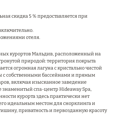
льная скидка 5 % предоставляется при
 включительно.
ложениями отеля.
ённых курортов Мальдив, расположенный на
етронутой природой: территория покрыта
ается огромная лагуна с кристально чистой
ы с собственными бассейнами и прямым
 баров, включая изысканное заведение
е знаменитый спа-центр Hideaway Spa,
нности курорта здесь практически нет
 его идеальным местом для снорклинга и
 тишину, приватность и первозданную красоту