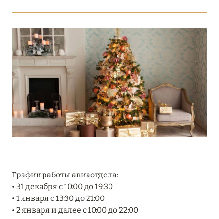
Подробнее
18 мая 2026
THE ST. REGIS MALDIVES VOMMULI:
МАНИФЕСТ ЭСТЕТИКИ В САМОМ СЕРДЦЕ
ОКЕАНА
Подробнее
27 апреля 2026
ПОЛНАЯ ПЕРЕЗАГРУЗКА: JUMEIRAH BALI,
ПРЯМОЙ ПЕРЕЛЁТ
График работы авиаотдела:
Подробнее
• 31 декабря с 10:00 до 19:30
• 1 января с 13:30 до 21:00
• 2 января и далее с 10:00 до 22:00
20 марта 2026