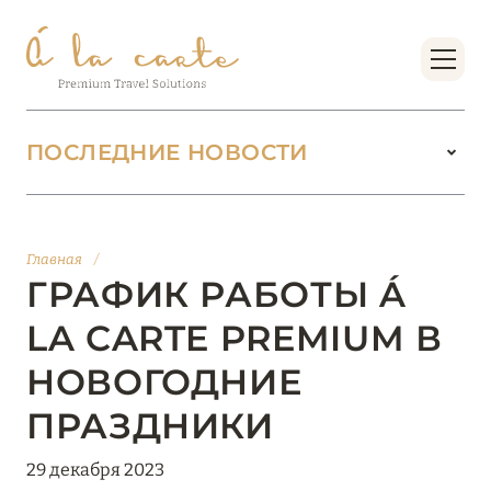
ПОСЛЕДНИЕ НОВОСТИ
18 июня 2026
БУТИК-КУРОРТЫ МАЛЬДИВСКИХ ОСТРОВОВ
Главная
/
ОТ VERSA COLLECTION
ГРАФИК РАБОТЫ Á
Подробнее
LA CARTE PREMIUM В
НОВОГОДНИЕ
01 июня 2026
ПРАЗДНИКИ
JUMEIRAH OLHAHALI ISLAND MALDIVES: ВАШ
ОАЗИС ТЕПЛА И ИЗЫСКАННОСТИ
29 декабря 2023