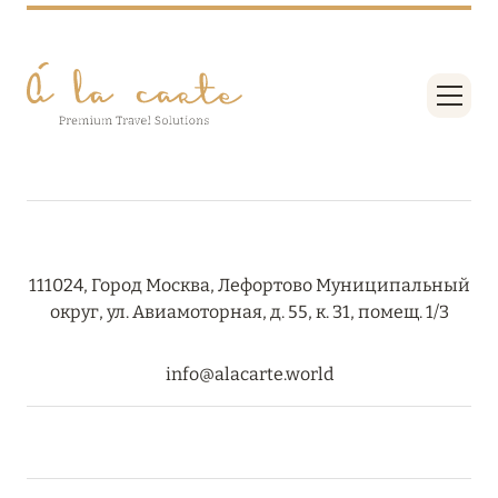
Подробнее
04 апреля 2025
ATLANTIS THE PALM: НОВЫЙ ПАКЕТ
НАПИТКОВ ДЛЯ HB И FB
Подробнее
13 февраля 2025
111024, Город Москва, Лефортово Муниципальный
округ, ул. Авиамоторная, д. 55, к. 31, помещ. 1/3
MANDARIN ORIENTAL JUMEIRA, DUBAI:
СКИДКИ ДО 30 % ОТ СУММЫ КОНТРАКТА НА
РАЗМЕЩЕНИЕ ВЕСНОЙ
info@alacarte.world
Подробнее
11 декабря 2024