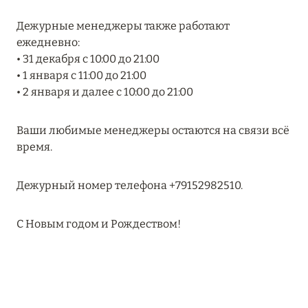
MARCH GRAND ESCAPE: ПРЕДЛОЖЕНИЕ ОТ Á
Дежурные менеджеры также работают
LA CARTE PREMIUM ПО ОТЕЛЮ WALDORF
ежедневно:
ASTORIA MALDIVES ITHAAFUSHI, МАЛЬДИВЫ
• 31 декабря с 10:00 до 21:00
Подробнее
• 1 января с 11:00 до 21:00
• 2 января и далее с 10:00 до 21:00
12 ноября 2025
Ваши любимые менеджеры остаются на связи всё
MANDARIN ORIENTAL JUMEIRA — SUITE
время.
NOVEMBER
Подробнее
Дежурный номер телефона +79152982510.
С Новым годом и Рождеством!
13 мая 2025
ЗАБРОНИРУЙТЕ FOUR SEASONS RESORT
DUBAI AT JUMEIRAH BEACH ПО ЛУЧШИМ
ЦЕНАМ