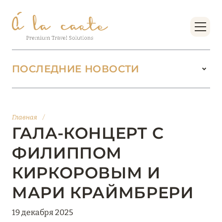
ПОСЛЕДНИЕ НОВОСТИ
18 июня 2026
БУТИК-КУРОРТЫ МАЛЬДИВСКИХ ОСТРОВОВ
Главная
/
ОТ VERSA COLLECTION
ГАЛА-КОНЦЕРТ С
Подробнее
ФИЛИППОМ
КИРКОРОВЫМ И
01 июня 2026
МАРИ КРАЙМБРЕРИ
JUMEIRAH OLHAHALI ISLAND MALDIVES: ВАШ
ОАЗИС ТЕПЛА И ИЗЫСКАННОСТИ
19 декабря 2025