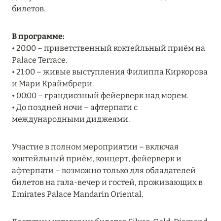
билетов.
MARCH GRAND ESCAPE: ПРЕДЛОЖЕНИЕ ОТ Á
LA CARTE PREMIUM ПО ОТЕЛЮ WALDORF
ASTORIA MALDIVES ITHAAFUSHI, МАЛЬДИВЫ
В программе:
• 20:00 – приветственный коктейльный приём на
Подробнее
Palace Terrace.
• 21:00 – живые выступления Филиппа Киркорова
и Мари Краймбрери.
12 ноября 2025
• 00:00 – грандиозный фейерверк над морем.
MANDARIN ORIENTAL JUMEIRA — SUITE
• До поздней ночи – афтерпати с
NOVEMBER
международными диджеями.
Подробнее
Участие в полном мероприятии – включая
коктейльный приём, концерт, фейерверк и
13 мая 2025
афтерпати – возможно только для обладателей
билетов на гала-вечер и гостей, проживающих в
ЗАБРОНИРУЙТЕ FOUR SEASONS RESORT
Emirates Palace Mandarin Oriental.
DUBAI AT JUMEIRAH BEACH ПО ЛУЧШИМ
ЦЕНАМ