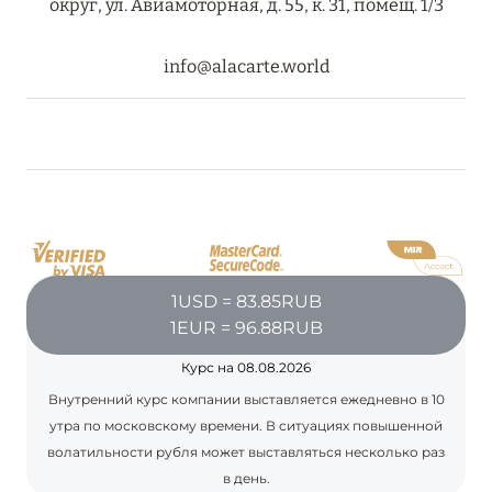
округ, ул. Авиамоторная, д. 55, к. 31, помещ. 1/3
ПРЕДЛОЖЕНИЯ
Подробнее
info@alacarte.world
05 июля 2024
THE ST. REGIS MALDIVES VOMMULI RESORT:
НОВОГОДНИЕ ДАТЫ СО СКИДКОЙ 25%
Подробнее
1USD = 83.85RUB
26 июня 2024
1EUR = 96.88RUB
SIX SENSES HOTELS RESORTS SPAS: ОАЗИС
Курс на 08.08.2026
КОМФОРТА, ЗДОРОВЬЯ И ГАРМОНИЧНОГО
Внутренний курс компании выставляется ежедневно в 10
ОТДЫХА
утра по московскому времени. В ситуациях повышенной
Подробнее
волатильности рубля может выставляться несколько раз
в день.