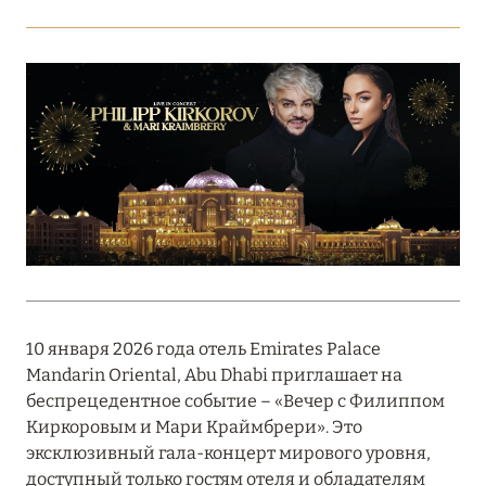
Подробнее
18 мая 2026
THE ST. REGIS MALDIVES VOMMULI:
МАНИФЕСТ ЭСТЕТИКИ В САМОМ СЕРДЦЕ
ОКЕАНА
Подробнее
27 апреля 2026
ПОЛНАЯ ПЕРЕЗАГРУЗКА: JUMEIRAH BALI,
10 января 2026 года отель Emirates Palace
ПРЯМОЙ ПЕРЕЛЁТ
Mandarin Oriental, Abu Dhabi приглашает на
Подробнее
беспрецедентное событие – «Вечер с Филиппом
Киркоровым и Мари Краймбрери». Это
эксклюзивный гала-концерт мирового уровня,
20 марта 2026
доступный только гостям отеля и обладателям