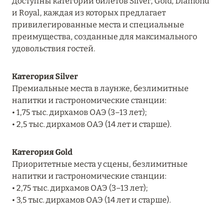
Доступны категории билетов Silver, Gold, Diamond
Подробнее
и Royal, каждая из которых предлагает
привилегированные места и специальные
преимущества, созданные для максимального
04 апреля 2025
удовольствия гостей.
ATLANTIS THE PALM: НОВЫЙ ПАКЕТ
НАПИТКОВ ДЛЯ HB И FB
Категория Silver
Премиальные места в лаунже, безлимитные
Подробнее
напитки и гастрономические станции:
• 1,75 тыс. дирхамов ОАЭ (3–13 лет);
• 2,5 тыс. дирхамов ОАЭ (14 лет и старше).
13 февраля 2025
MANDARIN ORIENTAL JUMEIRA, DUBAI:
Категория Gold
СКИДКИ ДО 30 % ОТ СУММЫ КОНТРАКТА НА
Приоритетные места у сцены, безлимитные
РАЗМЕЩЕНИЕ ВЕСНОЙ
напитки и гастрономические станции:
Подробнее
• 2,75 тыс. дирхамов ОАЭ (3–13 лет);
• 3,5 тыс. дирхамов ОАЭ (14 лет и старше).
11 декабря 2024