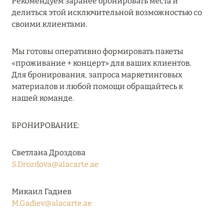
Рекомендуем заранее бронировать места и
27 сентября 2024
делиться этой исключительной возможностью со
своими клиентами.
HÔTEL BARRIÈRE LES NEIGES
Подробнее
Мы готовы оперативно формировать пакеты
«проживание + концерт» для ваших клиентов.
Для бронирования, запроса маркетинговых
27 сентября 2024
материалов и любой помощи обращайтесь к
RIXOS PREMIUM SAADIYAT ISLAND ABU DHABI:
нашей команде.
КОНЦЕПЦИЯ «ВСЁ ВКЛЮЧЕНО – ВСЁ
ЭКСКЛЮЗИВНО»
БРОНИРОВАНИЕ:
Подробнее
Светлана Дроздова
S.Drozdova@alacarte.ae
20 августа 2024
ВЫГОДНАЯ АРИФМЕТИКА ОТ ULTIMA GSTAAD
Микаил Гадиев
И ULTIMA COURCHEVEL
M.Gadiev@alacarte.ae
Подробнее