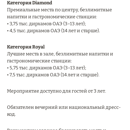
Категория Diamond
RIXOS PREMIUM SAADIYAT ISLAND ABU DHABI:
Премиальные места по центру, безлимитные
КОНЦЕПЦИЯ «ВСЁ ВКЛЮЧЕНО – ВСЁ
напитки и гастрономические станции:
ЭКСКЛЮЗИВНО»
• 3,75 тыс. дирхамов ОАЭ (3–13 лет);
• 4,5 тыс. дирхамов ОАЭ (14 лет и старше).
Подробнее
Категория Royal
27 сентября 2024
Лучшие места в зале, безлимитные напитки и
гастрономические станции:
HÔTEL BARRIÈRE LES NEIGES
• 5,75 тыс. дирхамов ОАЭ (3–13 лет);
Подробнее
• 7,5 тыс. дирхамов ОАЭ (14 лет и старше).
Мероприятие доступно для гостей от 3 лет.
27 сентября 2024
HÔTEL BARRIÈRE LES NEIGES
Обязателен вечерний или национальный дресс-
код.
Подробнее