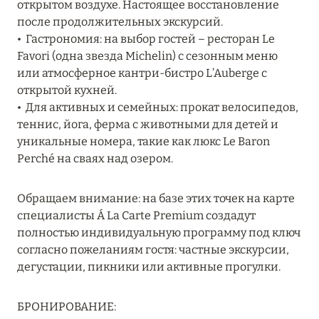
открытом воздухе. Настоящее восстановление
ПРЕДЛОЖЕНИЯ
после продолжительных экскурсий.
Подробнее
• Гастрономия: на выбор гостей – ресторан Le
Favori (одна звезда Michelin) с сезонным меню
или атмосферное кантри-бистро L’Auberge с
05 июля 2024
открытой кухней.
• Для активных и семейных: прокат велосипедов,
THE ST. REGIS MALDIVES VOMMULI RESORT:
теннис, йога, ферма с животными для детей и
НОВОГОДНИЕ ДАТЫ СО СКИДКОЙ 25%
уникальные номера, такие как люкс Le Baron
Подробнее
Perché на сваях над озером.
Обращаем внимание: на базе этих точек на карте
26 июня 2024
специалисты Á La Carte Premium создадут
SIX SENSES HOTELS RESORTS SPAS: ОАЗИС
полностью индивидуальную программу под ключ
КОМФОРТА, ЗДОРОВЬЯ И ГАРМОНИЧНОГО
согласно пожеланиям гостя: частные экскурсии,
ОТДЫХА
дегустации, пикники или активные прогулки.
Подробнее
БРОНИРОВАНИЕ: