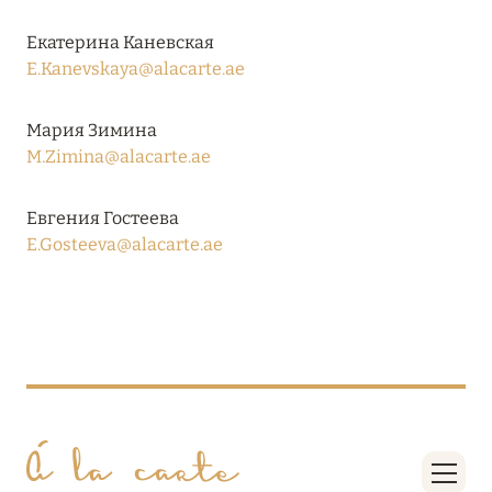
18 июня 2024
Екатерина Каневская
FOUR SEASONS RESORT MALDIVES: ЛЕТОМ
E.Kanevskaya@alacarte.ae
ВЫГОДНЕЕ ДО 20%
Мария Зимина
Подробнее
M.Zimina@alacarte.ae
04 июня 2024
Евгения Гостеева
E.Gosteeva@alacarte.ae
PEACEFUL WEEKEND С ВИКОЙ ГАЗИНСКОЙ В
AMANRUYA С 20-23 ИЮНЯ
Подробнее
16 мая 2024
VAKKARU MALDIVES: РАННЕЕ
БРОНИРОВАНИЕ