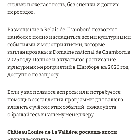
сколько пожелает гость, без спешки и долгих
RIXOS PREMIUM SAADIYAT ISLAND ABU DHABI:
переездов.
КОНЦЕПЦИЯ «ВСЁ ВКЛЮЧЕНО – ВСЁ
ЭКСКЛЮЗИВНО»
Размещение в Relais de Chambord позволяет
Подробнее
наиболее полно насладиться всеми культурными
событиями и мероприятиями, которые
запланированы в Domaine national de Chambord в
27 сентября 2024
2026 году. Полное и актуальное расписание
культурных мероприятий в Шамборе на 2026 год
HÔTEL BARRIÈRE LES NEIGES
доступно по запросу.
Подробнее
Если у вас появятся вопросы или потребуется
помощь в составлении программы для вашего
27 сентября 2024
клиента с учётом этих событий, пожалуйста,
HÔTEL BARRIÈRE LES NEIGES
обращайтесь к нашему менеджеру.
Подробнее
Château Louise de La Vallière: роскошь эпохи
«короля-солнца»