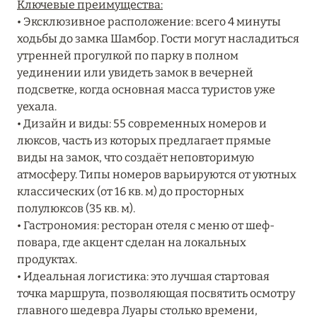
Ключевые преимущества:
Подробнее
• Эксклюзивное расположение: всего 4 минуты
ходьбы до замка Шамбор. Гости могут насладиться
утренней прогулкой по парку в полном
04 апреля 2025
уединении или увидеть замок в вечерней
ATLANTIS THE PALM: НОВЫЙ ПАКЕТ
подсветке, когда основная масса туристов уже
НАПИТКОВ ДЛЯ HB И FB
уехала.
• Дизайн и виды: 55 современных номеров и
Подробнее
люксов, часть из которых предлагает прямые
виды на замок, что создаёт неповторимую
атмосферу. Типы номеров варьируются от уютных
13 февраля 2025
классических (от 16 кв. м) до просторных
MANDARIN ORIENTAL JUMEIRA, DUBAI:
полулюксов (35 кв. м).
СКИДКИ ДО 30 % ОТ СУММЫ КОНТРАКТА НА
• Гастрономия: ресторан отеля с меню от шеф-
РАЗМЕЩЕНИЕ ВЕСНОЙ
повара, где акцент сделан на локальных
продуктах.
Подробнее
• Идеальная логистика: это лучшая стартовая
точка маршрута, позволяющая посвятить осмотру
главного шедевра Луары столько времени,
11 декабря 2024