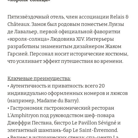
27 сентября 2024
HÔTEL BARRIÈRE LES NEIGES
Пятизвёздочный отель, член ассоциации Relais &
Châteaux. Замок был родовым поместьем Луизы
Подробнее
де Лавальер, первой официальной фаворитки
«короля-солнца» Людовика XIV. Интерьеры
разработаны знаменитым дизайнером Жаком
27 сентября 2024
Гарсией. Персонал носит исторические костюмы,
RIXOS PREMIUM SAADIYAT ISLAND ABU DHABI:
что усиливает эффект путешествия во времени.
КОНЦЕПЦИЯ «ВСЁ ВКЛЮЧЕНО – ВСЁ
ЭКСКЛЮЗИВНО»
Ключевые преимущества:
Подробнее
• Аутентичность и приватность: всего 20
индивидуально оформленных номеров и люксов
(например, Madame du Barry).
20 августа 2024
• Гастрономия: гастрономический ресторан
L’Amphitryon под руководством шеф-повара
ВЫГОДНАЯ АРИФМЕТИКА ОТ ULTIMA GSTAAD
Джеффри Пестана, бистро Le Pavillon Sévigné и
И ULTIMA COURCHEVEL
элегантный шампань-бар Le Saint-Évremond.
Подробнее
• Велнес в исторических стенах: спа-центр La