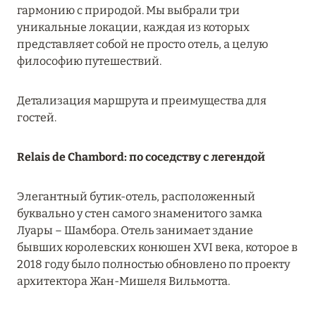
гармонию с природой. Мы выбрали три
MARCH GRAND ESCAPE: ПРЕДЛОЖЕНИЕ ОТ Á
уникальные локации, каждая из которых
LA CARTE PREMIUM ПО ОТЕЛЮ WALDORF
представляет собой не просто отель, а целую
ASTORIA MALDIVES ITHAAFUSHI, МАЛЬДИВЫ
философию путешествий.
Подробнее
Детализация маршрута и преимущества для
гостей.
12 ноября 2025
MANDARIN ORIENTAL JUMEIRA — SUITE
Relais de Chambord: по соседству с легендой
NOVEMBER
Подробнее
Элегантный бутик-отель, расположенный
буквально у стен самого знаменитого замка
Луары – Шамбора. Отель занимает здание
13 мая 2025
бывших королевских конюшен XVI века, которое в
2018 году было полностью обновлено по проекту
ЗАБРОНИРУЙТЕ FOUR SEASONS RESORT
архитектора Жан-Мишеля Вильмотта.
DUBAI AT JUMEIRAH BEACH ПО ЛУЧШИМ
ЦЕНАМ