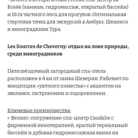
Rosée (хаммам, гидромассаж, открытый бассейн)
и 16 га частного леса для прогулок. Оптимальная
08 августа 2024
стартовая точка для экскурсий в Амбуаз, Шенонсо
и виноградники Тура.
THE NAUTILUS MALDIVES: МАНТЫ, КИТОВЫЕ
АКУЛЫ И ПРЕДЛОЖЕНИЯ ОТ ОТЕЛЯ
Les Sources de Cheverny: отдых на лоне природы,
Подробнее
среди виноградников
Пятизвёздочный загородный спа-отель
30 июля 2024
расположен в 4 км от замка Шеверни. Работает по
ONE&ONLY PORTONOVI: В АВГУСТЕ ПО
концепции «уютного поместья» с акцентом на
СПЕЦИАЛЬНЫМ ЦЕНАМ
эколюксе, гастрономии и оздоровлении.
Подробнее
Ключевые преимущества:
• Велнес-погружение: спа-центр Caudalie с
19 июля 2024
фирменной винотерапией, крытый термальный
бассейн и дубовая гидромассажная ванна на
BIJAL: АКТУАЛЬНЫЕ СПЕЦИАЛЬНЫЕ