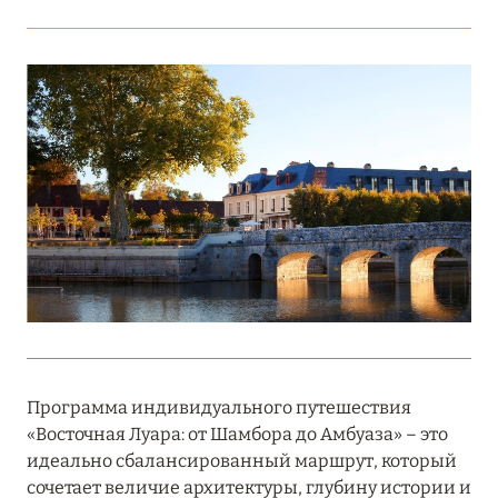
Подробнее
18 мая 2026
THE ST. REGIS MALDIVES VOMMULI:
МАНИФЕСТ ЭСТЕТИКИ В САМОМ СЕРДЦЕ
ОКЕАНА
Подробнее
27 апреля 2026
ПОЛНАЯ ПЕРЕЗАГРУЗКА: JUMEIRAH BALI,
ПРЯМОЙ ПЕРЕЛЁТ
Подробнее
Программа индивидуального путешествия
«Восточная Луара: от Шамбора до Амбуаза» – это
идеально сбалансированный маршрут, который
20 марта 2026
сочетает величие архитектуры, глубину истории и