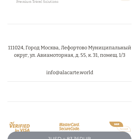
Подробнее
23 апреля 2024
SONEVA SECRET: ДОЛГОЖДАННОЕ ОТКРЫТИЕ
Подробнее
111024, Город Москва, Лефортово Муниципальный
округ, ул. Авиамоторная, д. 55, к. 31, помещ. 1/3
30 марта 2024
info@alacarte.world
MÖVENPICK RESORT KUREDHIVARU
MALDIVES: ПРОДЛЕНИЕ СПЕЦПРЕДЛОЖЕНИЙ
Подробнее
21 марта 2024
WALDORF ASTORIA SEYCHELLES PLATTE
ISLAND
1USD = 83.36RUB