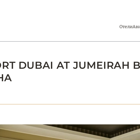
Отели
Ав
RT DUBAI AT JUMEIRAH B
НА