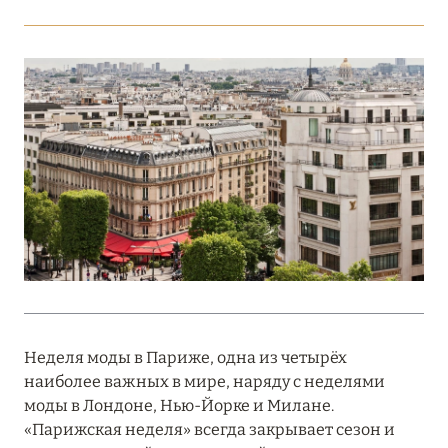
Подробнее
18 мая 2026
THE ST. REGIS MALDIVES VOMMULI:
МАНИФЕСТ ЭСТЕТИКИ В САМОМ СЕРДЦЕ
ОКЕАНА
Подробнее
27 апреля 2026
ПОЛНАЯ ПЕРЕЗАГРУЗКА: JUMEIRAH BALI,
ПРЯМОЙ ПЕРЕЛЁТ
Неделя моды в Париже, одна из четырёх
Подробнее
наиболее важных в мире, наряду с неделями
моды в Лондоне, Нью-Йорке и Милане.
«Парижская неделя» всегда закрывает сезон и
20 марта 2026