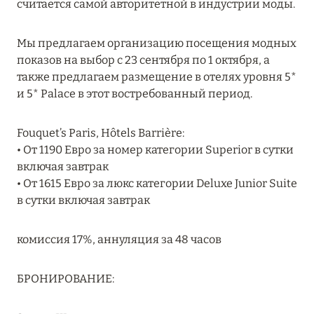
считается самой авторитетной в индустрии моды.
MARCH GRAND ESCAPE: ПРЕДЛОЖЕНИЕ ОТ Á
LA CARTE PREMIUM ПО ОТЕЛЮ WALDORF
Мы предлагаем организацию посещения модных
ASTORIA MALDIVES ITHAAFUSHI, МАЛЬДИВЫ
показов на выбор с 23 сентября по 1 октября, а
Подробнее
также предлагаем размещение в отелях уровня 5*
и 5* Palace в этот востребованный период.
12 ноября 2025
Fouquet’s Paris, Hôtels Barrière:
MANDARIN ORIENTAL JUMEIRA — SUITE
• От 1190 Евро за номер категории Superior в сутки
NOVEMBER
включая завтрак
• От 1615 Евро за люкс категории Deluxe Junior Suite
Подробнее
в сутки включая завтрак
13 мая 2025
комиссия 17%, аннуляция за 48 часов
ЗАБРОНИРУЙТЕ FOUR SEASONS RESORT
БРОНИРОВАНИЕ:
DUBAI AT JUMEIRAH BEACH ПО ЛУЧШИМ
ЦЕНАМ