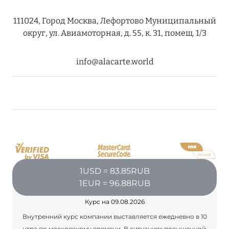
RIXOS PREMIUM SAADIYAT ISLAND ABU DHABI:
111024, Город Москва, Лефортово Муниципальный
КОНЦЕПЦИЯ «ВСЁ ВКЛЮЧЕНО – ВСЁ
округ, ул. Авиамоторная, д. 55, к. 31, помещ. 1/3
ЭКСКЛЮЗИВНО»
Подробнее
info@alacarte.world
27 сентября 2024
HÔTEL BARRIÈRE LES NEIGES
Подробнее
27 сентября 2024
1USD = 83.85RUB
HÔTEL BARRIÈRE LES NEIGES
1EUR = 96.88RUB
Подробнее
Курс на 09.08.2026
Внутренний курс компании выставляется ежедневно в 10
утра по московскому времени. В ситуациях повышенной