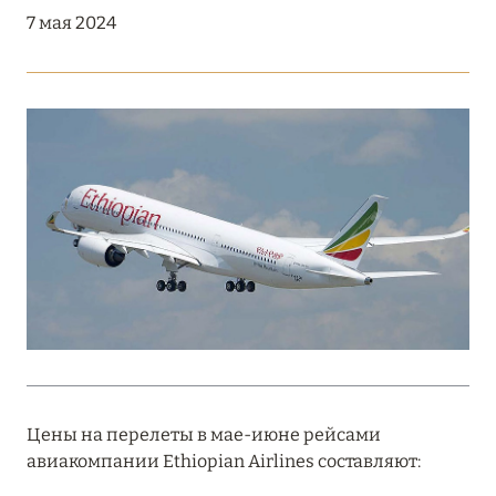
Подробнее
7 мая 2024
18 мая 2026
THE ST. REGIS MALDIVES VOMMULI:
МАНИФЕСТ ЭСТЕТИКИ В САМОМ СЕРДЦЕ
ОКЕАНА
Подробнее
27 апреля 2026
ПОЛНАЯ ПЕРЕЗАГРУЗКА: JUMEIRAH BALI,
ПРЯМОЙ ПЕРЕЛЁТ
Подробнее
Цены на перелеты в мае-июне рейсами
авиакомпании Ethiopian Airlines составляют:
20 марта 2026