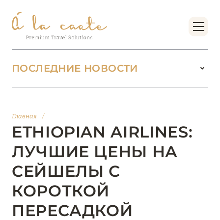
ПОСЛЕДНИЕ НОВОСТИ
18 июня 2026
БУТИК-КУРОРТЫ МАЛЬДИВСКИХ ОСТРОВОВ
Главная
/
ОТ VERSA COLLECTION
ETHIOPIAN AIRLINES:
Подробнее
ЛУЧШИЕ ЦЕНЫ НА
СЕЙШЕЛЫ С
01 июня 2026
КОРОТКОЙ
JUMEIRAH OLHAHALI ISLAND MALDIVES: ВАШ
ОАЗИС ТЕПЛА И ИЗЫСКАННОСТИ
ПЕРЕСАДКОЙ