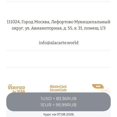
RIXOS PREMIUM SAADIYAT ISLAND ABU DHABI:
КОНЦЕПЦИЯ «ВСЁ ВКЛЮЧЕНО – ВСЁ
ЭКСКЛЮЗИВНО»
111024, Город Москва, Лефортово Муниципальный
округ, ул. Авиамоторная, д. 55, к. 31, помещ. 1/3
Подробнее
info@alacarte.world
27 сентября 2024
HÔTEL BARRIÈRE LES NEIGES
Подробнее
27 сентября 2024
HÔTEL BARRIÈRE LES NEIGES
1USD = 83.36RUB
Подробнее
1EUR = 95.99RUB
Курс на 07.08.2026