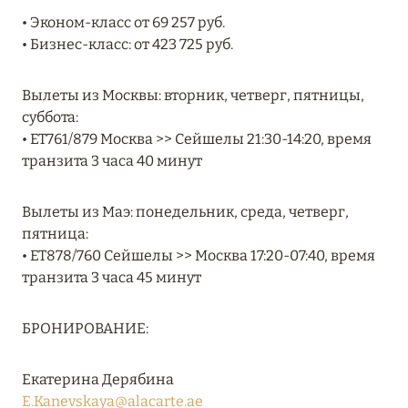
MARCH GRAND ESCAPE: ПРЕДЛОЖЕНИЕ ОТ Á
• Эконом-класс от 69 257 руб.
LA CARTE PREMIUM ПО ОТЕЛЮ WALDORF
• Бизнес-класс: от 423 725 руб.
ASTORIA MALDIVES ITHAAFUSHI, МАЛЬДИВЫ
Подробнее
Вылеты из Москвы: вторник, четверг, пятницы,
суббота:
• ET761/879 Москва >> Сейшелы 21:30-14:20, время
12 ноября 2025
транзита 3 часа 40 минут
MANDARIN ORIENTAL JUMEIRA — SUITE
Вылеты из Маэ: понедельник, среда, четверг,
NOVEMBER
пятница:
Подробнее
• ET878/760 Сейшелы >> Москва 17:20-07:40, время
транзита 3 часа 45 минут
13 мая 2025
БРОНИРОВАНИЕ:
ЗАБРОНИРУЙТЕ FOUR SEASONS RESORT
DUBAI AT JUMEIRAH BEACH ПО ЛУЧШИМ
Екатерина Дерябина
ЦЕНАМ
E.Kanevskaya@alacarte.ae