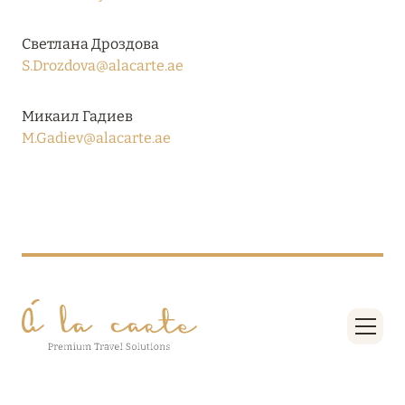
Подробнее
Светлана Дроздова
S.Drozdova@alacarte.ae
04 апреля 2025
ATLANTIS THE PALM: НОВЫЙ ПАКЕТ
Микаил Гадиев
НАПИТКОВ ДЛЯ HB И FB
M.Gadiev@alacarte.ae
Подробнее
13 февраля 2025
MANDARIN ORIENTAL JUMEIRA, DUBAI:
СКИДКИ ДО 30 % ОТ СУММЫ КОНТРАКТА НА
РАЗМЕЩЕНИЕ ВЕСНОЙ
Подробнее
11 декабря 2024