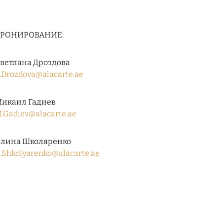
БРОНИРОВАНИЕ:
ветлана Дроздова
.Drozdova@alacarte.ae
икаил Гадиев
.Gadiev@alacarte.ae
лина Школяренко
.Shkolyarenko@alacarte.ae