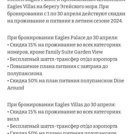
MARCH GRAND ESCAPE: ПРЕДЛОЖЕНИЕ ОТ Á
Eagles Villas на берегу Эгейского моря. При
LA CARTE PREMIUM ПО ОТЕЛЮ WALDORF
бронировании с 1 по 30 апреля действуют скидки
ASTORIA MALDIVES ITHAAFUSHI, МАЛЬДИВЫ
на проживание и питание в летнем сезоне 2024.
Подробнее
При бронировании Eagles Palace до 30 апреля:
• Скидка 15% на проживание во всех категориях
номеров, кроме Family Suite Garden View
12 ноября 2025
• Бесплатный шаттл-трансфер от/до аэропорта
MANDARIN ORIENTAL JUMEIRA — SUITE
• Повышение плана питания с завтрака до
NOVEMBER
полупансиона
Подробнее
• Скидка 50% на план питания полупансион Dine
Around
13 мая 2025
При бронировании Eagles Villas до 30 апреля:
• Скидка 15% на проживание во всех категориях
ЗАБРОНИРУЙТЕ FOUR SEASONS RESORT
вилл
DUBAI AT JUMEIRAH BEACH ПО ЛУЧШИМ
• Бесплатный шаттл-трансфер от/до аэропорта
ЦЕНАМ
• Скидка 50% на планы питания полупансион