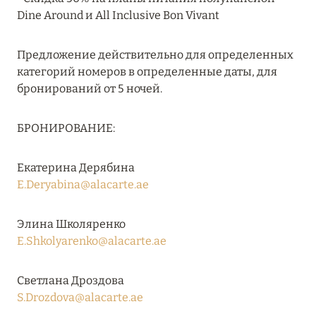
Подробнее
Dine Around и All Inclusive Bon Vivant
Предложение действительно для определенных
04 апреля 2025
категорий номеров в определенные даты, для
ATLANTIS THE PALM: НОВЫЙ ПАКЕТ
бронирований от 5 ночей.
НАПИТКОВ ДЛЯ HB И FB
Подробнее
БРОНИРОВАНИЕ:
Екатерина Дерябина
13 февраля 2025
E.Deryabina@alacarte.ae
MANDARIN ORIENTAL JUMEIRA, DUBAI:
СКИДКИ ДО 30 % ОТ СУММЫ КОНТРАКТА НА
Элина Школяренко
РАЗМЕЩЕНИЕ ВЕСНОЙ
E.Shkolyarenko@alacarte.ae
Подробнее
Светлана Дроздова
S.Drozdova@alacarte.ae
11 декабря 2024