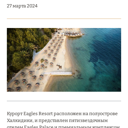
Подробнее
27 марта 2024
18 мая 2026
THE ST. REGIS MALDIVES VOMMULI:
МАНИФЕСТ ЭСТЕТИКИ В САМОМ СЕРДЦЕ
ОКЕАНА
Подробнее
27 апреля 2026
ПОЛНАЯ ПЕРЕЗАГРУЗКА: JUMEIRAH BALI,
ПРЯМОЙ ПЕРЕЛЁТ
Подробнее
Курорт Eagles Resort расположен на полуострове
Халкидики, и представлен пятизвездочным
20 марта 2026
отелем Eagles Palace и премиальным комплексом