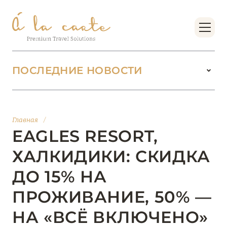
ПОСЛЕДНИЕ НОВОСТИ
18 июня 2026
БУТИК-КУРОРТЫ МАЛЬДИВСКИХ ОСТРОВОВ
Главная
/
ОТ VERSA COLLECTION
EAGLES RESORT,
Подробнее
ХАЛКИДИКИ: СКИДКА
ДО 15% НА
01 июня 2026
ПРОЖИВАНИЕ, 50% —
JUMEIRAH OLHAHALI ISLAND MALDIVES: ВАШ
ОАЗИС ТЕПЛА И ИЗЫСКАННОСТИ
НА «ВСЁ ВКЛЮЧЕНО»