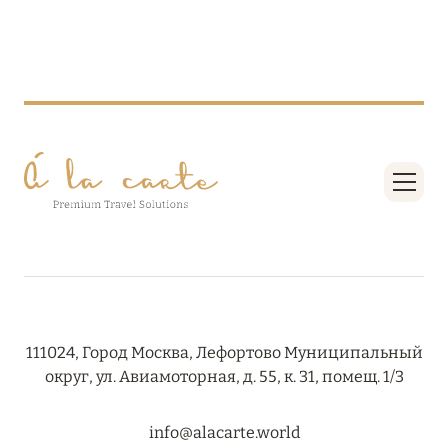
RIXOS PREMIUM SAADIYAT ISLAND ABU DHABI:
КОНЦЕПЦИЯ «ВСЁ ВКЛЮЧЕНО – ВСЁ
ЭКСКЛЮЗИВНО»
Подробнее
27 сентября 2024
HÔTEL BARRIÈRE LES NEIGES
Подробнее
27 сентября 2024
111024, Город Москва, Лефортово Муниципальный
HÔTEL BARRIÈRE LES NEIGES
округ, ул. Авиамоторная, д. 55, к. 31, помещ. 1/3
Подробнее
info@alacarte.world