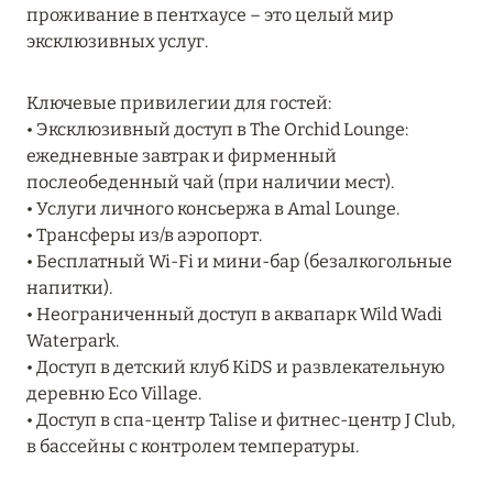
Подробнее
проживание в пентхаусе – это целый мир
эксклюзивных услуг.
04 апреля 2025
Ключевые привилегии для гостей:
ATLANTIS THE PALM: НОВЫЙ ПАКЕТ
• Эксклюзивный доступ в The Orchid Lounge:
НАПИТКОВ ДЛЯ HB И FB
ежедневные завтрак и фирменный
послеобеденный чай (при наличии мест).
Подробнее
• Услуги личного консьержа в Amal Lounge.
• Трансферы из/в аэропорт.
• Бесплатный Wi-Fi и мини-бар (безалкогольные
13 февраля 2025
напитки).
MANDARIN ORIENTAL JUMEIRA, DUBAI:
• Неограниченный доступ в аквапарк Wild Wadi
СКИДКИ ДО 30 % ОТ СУММЫ КОНТРАКТА НА
Waterpark.
РАЗМЕЩЕНИЕ ВЕСНОЙ
• Доступ в детский клуб KiDS и развлекательную
деревню Eco Village.
Подробнее
• Доступ в спа-центр Talise и фитнес-центр J Club,
в бассейны с контролем температуры.
11 декабря 2024