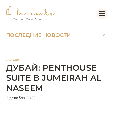
ПОСЛЕДНИЕ НОВОСТИ
18 июня 2026
БУТИК-КУРОРТЫ МАЛЬДИВСКИХ ОСТРОВОВ
Главная
/
ОТ VERSA COLLECTION
ДУБАЙ: PENTHOUSE
Подробнее
SUITE В JUMEIRAH AL
NASEEM
01 июня 2026
2 декабря 2025
JUMEIRAH OLHAHALI ISLAND MALDIVES: ВАШ
ОАЗИС ТЕПЛА И ИЗЫСКАННОСТИ