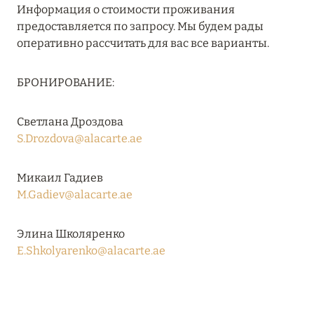
Информация о стоимости проживания
RIXOS PREMIUM SAADIYAT ISLAND ABU DHABI:
предоставляется по запросу. Мы будем рады
КОНЦЕПЦИЯ «ВСЁ ВКЛЮЧЕНО – ВСЁ
оперативно рассчитать для вас все варианты.
ЭКСКЛЮЗИВНО»
Подробнее
БРОНИРОВАНИЕ:
Светлана Дроздова
27 сентября 2024
S.Drozdova@alacarte.ae
HÔTEL BARRIÈRE LES NEIGES
Подробнее
Микаил Гадиев
M.Gadiev@alacarte.ae
27 сентября 2024
Элина Школяренко
HÔTEL BARRIÈRE LES NEIGES
E.Shkolyarenko@alacarte.ae
Подробнее