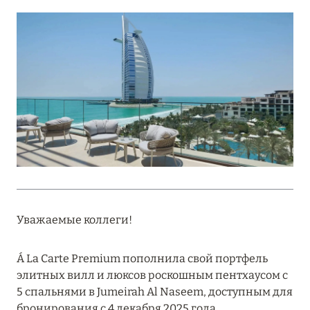
Подробнее
18 мая 2026
THE ST. REGIS MALDIVES VOMMULI:
МАНИФЕСТ ЭСТЕТИКИ В САМОМ СЕРДЦЕ
ОКЕАНА
Подробнее
27 апреля 2026
ПОЛНАЯ ПЕРЕЗАГРУЗКА: JUMEIRAH BALI,
Уважаемые коллеги!
ПРЯМОЙ ПЕРЕЛЁТ
Подробнее
Á La Carte Premium пополнила свой портфель
элитных вилл и люксов роскошным пентхаусом с
5 спальнями в Jumeirah Al Naseem, доступным для
20 марта 2026
бронирования с 4 декабря 2025 года.