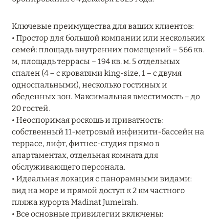
MARCH GRAND ESCAPE: ПРЕДЛОЖЕНИЕ ОТ Á
LA CARTE PREMIUM ПО ОТЕЛЮ WALDORF
Ключевые преимущества для ваших клиентов:
ASTORIA MALDIVES ITHAAFUSHI, МАЛЬДИВЫ
• Простор для большой компании или нескольких
семей: площадь внутренних помещений – 566 кв.
Подробнее
м, площадь террасы – 194 кв. м. 5 отдельных
спален (4 – с кроватями king-size, 1 – с двумя
односпальными), несколько гостиных и
12 ноября 2025
обеденных зон. Максимальная вместимость – до
MANDARIN ORIENTAL JUMEIRA — SUITE
20 гостей.
NOVEMBER
• Неоспоримая роскошь и приватность:
Подробнее
собственный 11-метровый инфинити-бассейн на
террасе, лифт, фитнес-студия прямо в
апартаментах, отдельная комната для
13 мая 2025
обслуживающего персонала.
• Идеальная локация с панорамными видами:
ЗАБРОНИРУЙТЕ FOUR SEASONS RESORT
вид на море и прямой доступ к 2 км частного
DUBAI AT JUMEIRAH BEACH ПО ЛУЧШИМ
пляжа курорта Madinat Jumeirah.
ЦЕНАМ
• Все основные привилегии включены: